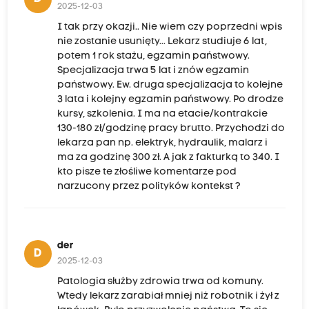
2025-12-03
I tak przy okazji.. Nie wiem czy poprzedni wpis
nie zostanie usunięty... Lekarz studiuje 6 lat,
potem 1 rok stażu, egzamin państwowy.
Specjalizacja trwa 5 lat i znów egzamin
państwowy. Ew. druga specjalizacja to kolejne
3 lata i kolejny egzamin państwowy. Po drodze
kursy, szkolenia. I ma na etacie/kontrakcie
130-180 zł/godzinę pracy brutto. Przychodzi do
lekarza pan np. elektryk, hydraulik, malarz i
ma za godzinę 300 zł. A jak z fakturką to 340. I
kto pisze te złośliwe komentarze pod
narzucony przez polityków kontekst ?
der
D
2025-12-03
Patologia służby zdrowia trwa od komuny.
Wtedy lekarz zarabiał mniej niż robotnik i żył z