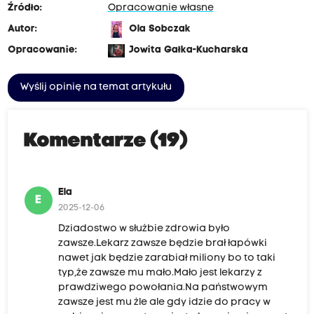
Źródło:
Opracowanie własne
Autor:
Ola Sobczak
Opracowanie:
Jowita Gałka-Kucharska
Wyślij opinię na temat artykułu
Komentarze (19)
Ela
E
2025-12-06
Dziadostwo w służbie zdrowia było
zawsze.Lekarz zawsze będzie brał łapówki
nawet jak będzie zarabiał miliony bo to taki
typ,że zawsze mu mało.Mało jest lekarzy z
prawdziwego powołania.Na państwowym
zawsze jest mu żle ale gdy idzie do pracy w