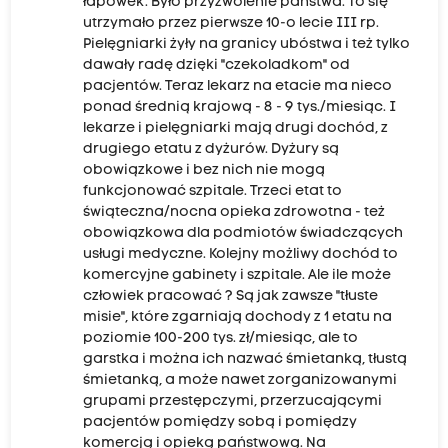
łapówek. Było przyzwolenie państwa. To się
utrzymało przez pierwsze 10-o lecie III rp.
Pielęgniarki żyły na granicy ubóstwa i też tylko
dawały radę dzięki "czekoladkom" od
pacjentów. Teraz lekarz na etacie ma nieco
ponad średnią krajową - 8 - 9 tys./miesiąc. I
lekarze i pielęgniarki mają drugi dochód, z
drugiego etatu z dyżurów. Dyżury są
obowiązkowe i bez nich nie mogą
funkcjonować szpitale. Trzeci etat to
świąteczna/nocna opieka zdrowotna - też
obowiązkowa dla podmiotów świadczących
usługi medyczne. Kolejny możliwy dochód to
komercyjne gabinety i szpitale. Ale ile może
człowiek pracować ? Są jak zawsze "tłuste
misie", które zgarniają dochody z 1 etatu na
poziomie 100-200 tys. zł/miesiąc, ale to
garstka i można ich nazwać śmietanką, tłustą
śmietanką, a może nawet zorganizowanymi
grupami przestępczymi, przerzucającymi
pacjentów pomiędzy sobą i pomiędzy
komercją i opieką państwową. Na