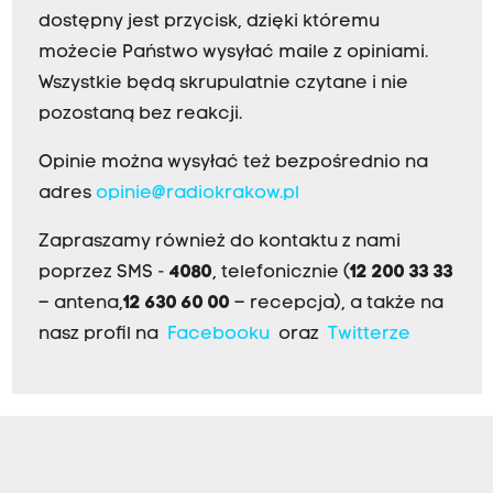
dostępny jest przycisk, dzięki któremu
możecie Państwo wysyłać maile z opiniami.
Wszystkie będą skrupulatnie czytane i nie
pozostaną bez reakcji.
Opinie można wysyłać też bezpośrednio na
adres
opinie@radiokrakow.pl
Zapraszamy również do kontaktu z nami
poprzez SMS -
4080
, telefonicznie (
12 200 33 33
– antena,
12 630 60 00
– recepcja), a także na
nasz profil na
Facebooku
oraz
Twitterze