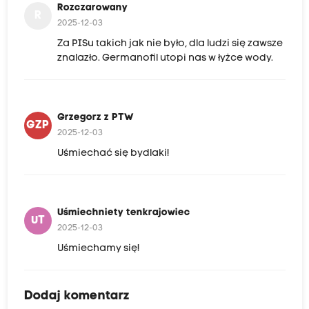
Rozczarowany
R
2025-12-03
Za PISu takich jak nie było, dla ludzi się zawsze
znalazło. Germanofil utopi nas w łyżce wody.
Grzegorz z PTW
GZP
2025-12-03
Uśmiechać się bydlaki!
Uśmiechniety tenkrajowiec
UT
2025-12-03
Uśmiechamy się!
Dodaj komentarz