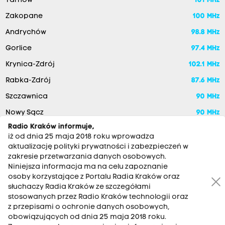
Tarnów
101 MHz
Zakopane
100 MHz
Andrychów
98.8 MHz
Gorlice
97.4 MHz
Krynica-Zdrój
102.1 MHz
Rabka-Zdrój
87.6 MHz
Szczawnica
90 MHz
Nowy Sącz
90 MHz
Radio Kraków informuje,
iż od dnia 25 maja 2018 roku wprowadza
aktualizację polityki prywatności i zabezpieczeń w
zakresie przetwarzania danych osobowych.
Niniejsza informacja ma na celu zapoznanie
osoby korzystające z Portalu Radia Kraków oraz
słuchaczy Radia Kraków ze szczegółami
stosowanych przez Radio Kraków technologii oraz
RADIO KRAKÓW SA. Aleja Juliusza Słowackiego 22, 30-007
z przepisami o ochronie danych osobowych,
Kraków
obowiązujących od dnia 25 maja 2018 roku.