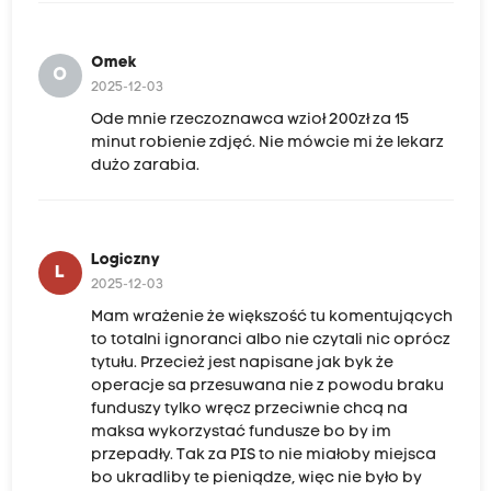
Omek
O
2025-12-03
Ode mnie rzeczoznawca wzioł 200zł za 15
minut robienie zdjęć. Nie mówcie mi że lekarz
dużo zarabia.
Logiczny
L
2025-12-03
Mam wrażenie że większość tu komentujących
to totalni ignoranci albo nie czytali nic oprócz
tytułu. Przecież jest napisane jak byk że
operacje sa przesuwana nie z powodu braku
funduszy tylko wręcz przeciwnie chcą na
maksa wykorzystać fundusze bo by im
przepadły. Tak za PIS to nie miałoby miejsca
bo ukradliby te pieniądze, więc nie było by