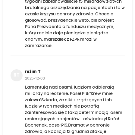
tygodni zaplanowaliście 15 miliardów złotych
brutalnego oszczędzania na pacjentach i to w
czasie kryzysu ochrony zdrowia. Chcecie
głosować, prezydenckie weto, ale projekt
Pana Prezydenta o funduszu medycznym,
który realnie daje pieniądze pieniądze
chorym, marszałek z PZPR mrozi w
zamrażarce.
reżim T
RT
2025-12-03
Lamentują nad psami, ludziom odbierają
miliardy na leczenie. Poseł PiS: "Krew mnie
zalewa"Szkoda, że nikt z rządzących i ich
ludzie w tych mediach nie potrafią
zainteresować się z taką determinacją losem
umierających pacjentów - oświadczył Rafał
Bochenek, poseł PiS.Dramat w ochronie
zdrowia, a koalicja 13 grudnia atakuje