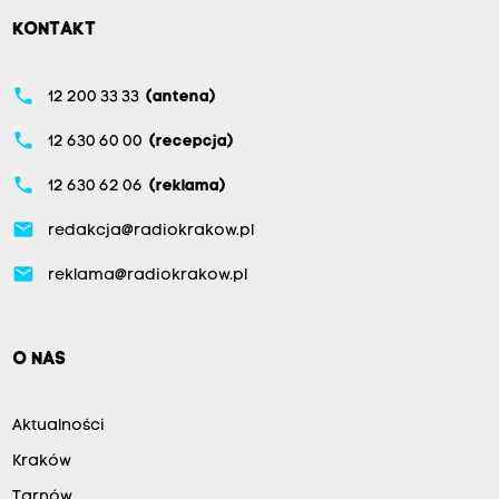
KONTAKT
phone
12 200 33 33
(antena)
phone
12 630 60 00
(recepcja)
phone
12 630 62 06
(reklama)
email
redakcja@radiokrakow.pl
email
reklama@radiokrakow.pl
O NAS
Aktualności
Kraków
Tarnów