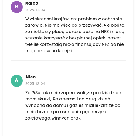
Marco
M
2025-12-04
W większości krajów jest problem w ochronie
zdrowia. Nie ma więc co przeżywać. Ale boli to,
że niektórzy płacą bardzo dużo na NFZ i nie są
w stanie korzystać z bezplatnej opieki nawet
tyle ile korzystają mało finansujący NFZ bo nie
mają czasu na kolejki.
Alien
A
2025-12-04
Za PiSu tak mnie zoperowali ,że po dziś dzień
mam skutki, .Po operacji na drugi dzień
wynocha do domu i gdzieś miał lekarz,że boli
mnie brzuch po usunięciu pęcherzyka
żółciowego.Winnych brak