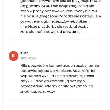
gabinecie prywatnym jest ok przyjmuje nawet
do godziny 24:00 i nie czuje zmęczenia.Ale
rano w pracy państwowej robi fochy nic mu
nie pasuje ,zmęczony.Odrodzenie następuje w
prywatnym gabinecie,człowiek całkiem
inny.Może przydał by się rozdział służby
zdrowia państwowej od prywatnej.
Kiler
K
2025-12-05
Milo poczytać w komentarzach osoby jawnie
odpowiadające sie za pisem. Bo z treści ich
wypowiedzi wynika ze nie zrozumieli treści
artykułu albo go komentują bez jego
przeczytania. Wtórny analfabetyzm to ich
znak rozpoznawczy.