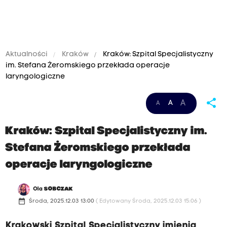
Aktualności
Kraków
Kraków: Szpital Specjalistyczny
im. Stefana Żeromskiego przekłada operacje
laryngologiczne
share
A
A
A
Kraków: Szpital Specjalistyczny im.
Stefana Żeromskiego przekłada
operacje laryngologiczne
Ola
SOBCZAK
date_range
Środa, 2025.12.03 13:00
( Edytowany Środa, 2025.12.03 15:06 )
Krakowski Szpital Specjalistyczny imienia