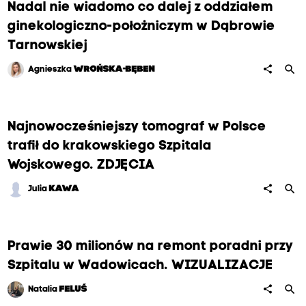
Nadal nie wiadomo co dalej z oddziałem
ginekologiczno-położniczym w Dąbrowie
Tarnowskiej
search
share
Agnieszka
WROŃSKA-BĘBEN
Najnowocześniejszy tomograf w Polsce
trafił do krakowskiego Szpitala
Wojskowego. ZDJĘCIA
search
share
Julia
KAWA
Prawie 30 milionów na remont poradni przy
Szpitalu w Wadowicach. WIZUALIZACJE
search
share
Natalia
FELUŚ