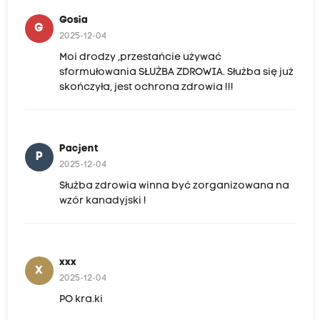
Gosia
G
2025-12-04
Moi drodzy ,przestańcie używać
sformułowania SŁUŻBA ZDROWIA. Służba się już
skończyła, jest ochrona zdrowia !!!
Pacjent
P
2025-12-04
Służba zdrowia winna być zorganizowana na
wzór kanadyjski !
xxx
X
2025-12-04
PO kra.ki