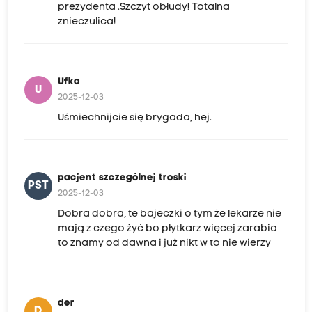
prezydenta .Szczyt obłudy! Totalna
znieczulica!
Ufka
U
2025-12-03
Uśmiechnijcie się brygada, hej.
pacjent szczególnej troski
PST
2025-12-03
Dobra dobra, te bajeczki o tym że lekarze nie
mają z czego żyć bo płytkarz więcej zarabia
to znamy od dawna i już nikt w to nie wierzy
der
D