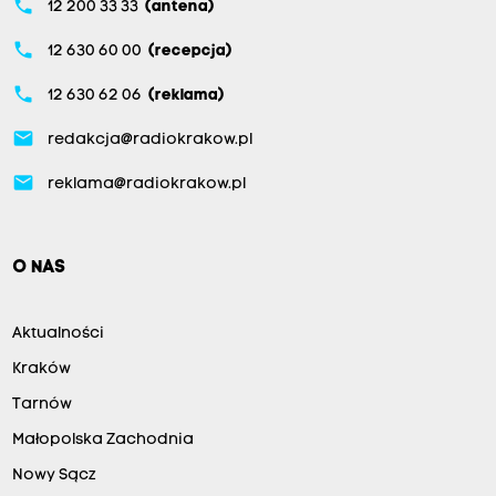
phone
12 200 33 33
(antena)
phone
12 630 60 00
(recepcja)
phone
12 630 62 06
(reklama)
email
redakcja@radiokrakow.pl
email
reklama@radiokrakow.pl
O NAS
Aktualności
Kraków
Tarnów
Małopolska Zachodnia
Nowy Sącz