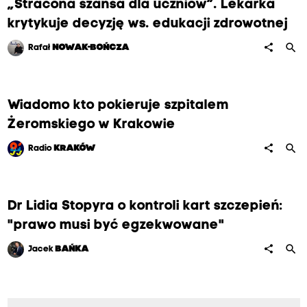
„Stracona szansa dla uczniów”. Lekarka
krytykuje decyzję ws. edukacji zdrowotnej
search
share
Rafał
NOWAK-BOŃCZA
Wiadomo kto pokieruje szpitalem
Żeromskiego w Krakowie
search
share
Radio
KRAKÓW
Dr Lidia Stopyra o kontroli kart szczepień:
"prawo musi być egzekwowane"
search
share
Jacek
BAŃKA