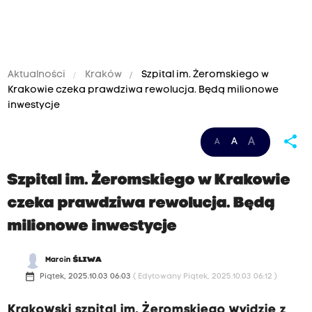
Aktualności
Kraków
Szpital im. Żeromskiego w
Krakowie czeka prawdziwa rewolucja. Będą milionowe
inwestycje
share
A
A
A
Szpital im. Żeromskiego w Krakowie
czeka prawdziwa rewolucja. Będą
milionowe inwestycje
Marcin
ŚLIWA
date_range
Piątek, 2025.10.03 06:03
( Edytowany Piątek, 2025.10.03 06:12 )
Krakowski szpital im. Żeromskiego wyjdzie z