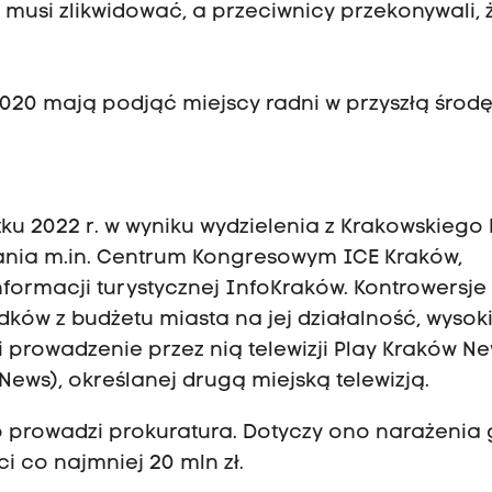
 musi zlikwidować, a przeciwnicy przekonywali, 
20 mają podjąć miejscy radni w przyszłą środę
u 2022 r. w wyniku wydzielenia z Krakowskiego 
ania m.in. Centrum Kongresowym ICE Kraków,
formacji turystycznej InfoKraków. Kontrowersje
dków z budżetu miasta na jej działalność, wysok
i prowadzenie przez nią telewizji Play Kraków N
ews), określanej drugą miejską telewizją.
wo prowadzi prokuratura. Dotyczy ono narażenia
 co najmniej 20 mln zł.