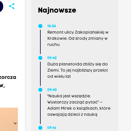
share
Najnowsze
10:26
Remont ulicy Zakopiańskiej w
Krakowie. Od środy zmiany w
ruchu
09:42
Duża planetoida zbliży się do
Ziemi. To jej najbliższy przelot
od wielu lat
zorcza
w,
09:40
"Nauka jest wszędzie.
Wystarczy zacząć pytać” –
Adam Mirek o książkach, które
oswajają dzieci z nauką
09:16