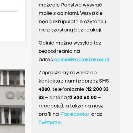
możecie Państwo wysyłać
maile z opiniami. Wszystkie
będą skrupulatnie czytane i
nie pozostaną bez reakcji.
Opinie można wysyłać też
bezpośrednio na
adres
opinie@radiokrakow.pl
Zapraszamy również do
kontaktu z nami poprzez SMS -
4080
, telefonicznie (
12 200 33
33
– antena,
12 630 60 00
–
recepcja), a także na nasz
profil na
Facebooku
oraz
Twitterze