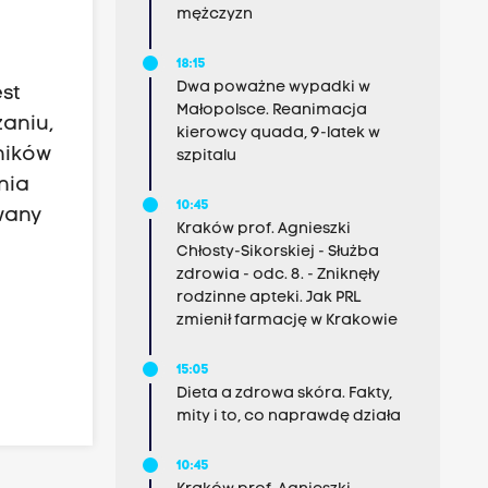
mężczyzn
18:15
Dwa poważne wypadki w
st
Małopolsce. Reanimacja
zaniu,
kierowcy quada, 9-latek w
ników
szpitalu
nia
10:45
wany
Kraków prof. Agnieszki
Chłosty-Sikorskiej - Służba
zdrowia - odc. 8. - Zniknęły
rodzinne apteki. Jak PRL
zmienił farmację w Krakowie
15:05
Dieta a zdrowa skóra. Fakty,
mity i to, co naprawdę działa
10:45