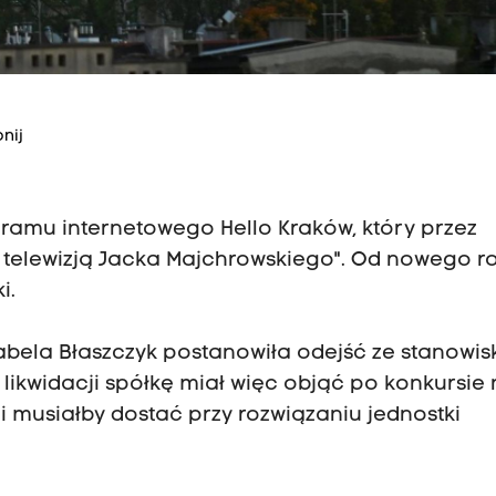
nij
ramu internetowego Hello Kraków, który przez
 telewizją Jacka Majchrowskiego". Od nowego r
i.
abela Błaszczyk
postanowiła odejść ze stanowis
 likwidacji spółkę miał więc objąć po konkursie
i musiałby dostać przy rozwiązaniu jednostki