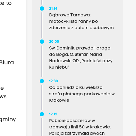
że to
21:14
Dąbrowa Tarnowa:
motocyklista ranny po
zderzeniu z autem osobowym
.
20:05
Św. Dominik, prawda i droga
do Boga. O. Stefan Maria
Norkowski OP: „Podnieść oczy
Biura
ku niebu”
19:38
Od poniedziałku większa
ie
strefa płatnego parkowania w
ews
Krakowie
19:12
 gminy
Pobicie pasażerów w
tramwaju linii 50 w Krakowie.
Policja zatrzymała dwóch