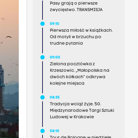
Pasy grają o pierwsze
zwycięstwo. TRANSMISJA
09:10
Pierwsza miłość w książkach.
Od motyli w brzuchu po
trudne pytania
09:00
Zielona pocztówka z
Krzeszowic. „Małopolska na
dwóch kółkach” odkrywa
kolejne miejsca
08:35
Tradycja wciąż żyje. 50.
Międzynarodowe Targi Sztuki
Ludowej w Krakowie
08:10
Tour de Pologne: w niedzielę