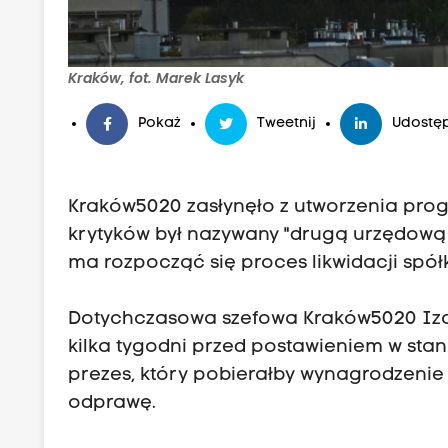
Kraków, fot. Marek Lasyk
Pokaż
Tweetnij
Udostęp
Kraków5020
zasłynęło z utworzenia prog
krytyków był nazywany "drugą urzędową
ma rozpocząć się proces likwidacji spółk
Dotychczasowa szefowa Kraków5020
Iz
kilka tygodni przed postawieniem w stan
prezes, który pobierałby wynagrodzenie 
odprawę.