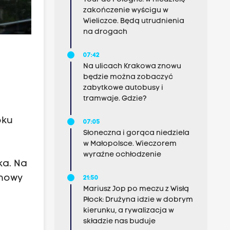
zakończenie wyścigu w
Wieliczce. Będą utrudnienia
na drogach
07:42
Na ulicach Krakowa znowu
będzie można zobaczyć
zabytkowe autobusy i
tramwaje. Gdzie?
oku
07:05
Słoneczna i gorąca niedziela
w Małopolsce. Wieczorem
wyraźne ochłodzenie
ka. Na
 nowy
21:50
Mariusz Jop po meczu z Wisłą
Płock: Drużyna idzie w dobrym
kierunku, a rywalizacja w
składzie nas buduje