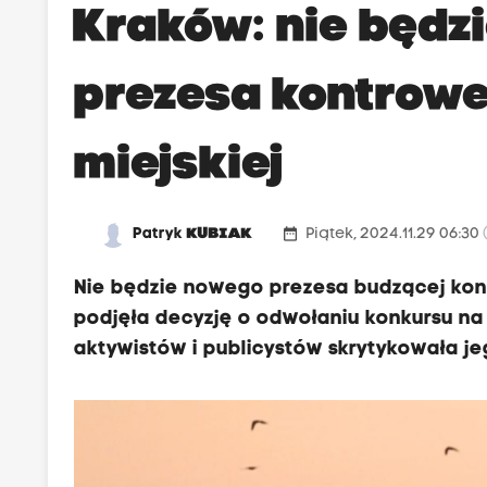
Kraków: nie będz
prezesa kontrowe
miejskiej
date_range
Patryk
KUBIAK
Piątek, 2024.11.29 06:30
Nie będzie nowego prezesa budzącej kont
podjęła decyzję o odwołaniu konkursu n
aktywistów i publicystów skrytykowała je