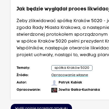
Jak będzie wyglądał proces likwidac
Żeby zlikwidować spółkę Kraków 5020 - j
zgoda
Rady Miasta Krakowa
, a następni
stwierdzonej protokołem sporządzonym 
w spółce Kraków 5020 pełni prezydent 
Wspólników, następuje otwarcie likwidac
projekt uchwały, nastąpi to, według plan
Tematy:
spółka Kraków 5020
Źródło:
Opracowanie własne
Autor:
Patryk Kubiak
Opracowanie:
Jowita Gałka-Kucharska
Wyślij opinię na temat artykułu