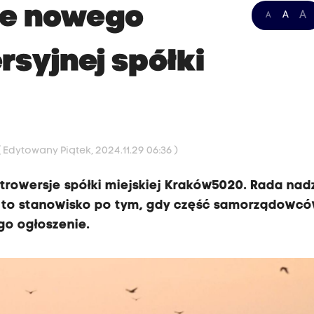
ie nowego
A
A
A
rsyjnej spółki
( Edytowany Piątek, 2024.11.29 06:36 )
rowersje spółki miejskiej Kraków5020. Rada nad
a to stanowisko po tym, gdy część samorządowcó
go ogłoszenie.