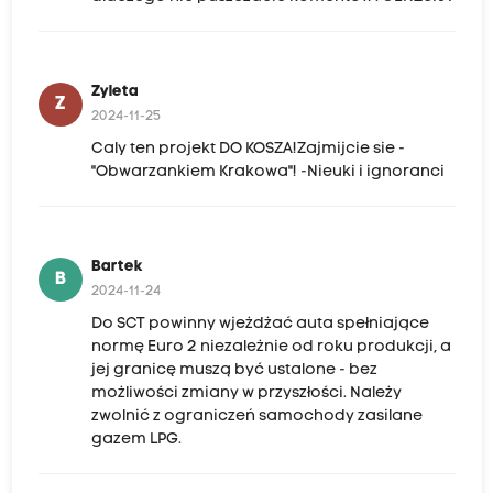
Zyleta
Z
2024-11-25
Caly ten projekt DO KOSZA!Zajmijcie sie -
"Obwarzankiem Krakowa"! -Nieuki i ignoranci
Bartek
B
2024-11-24
Do SCT powinny wjeżdżać auta spełniające
normę Euro 2 niezależnie od roku produkcji, a
jej granicę muszą być ustalone - bez
możliwości zmiany w przyszłości. Należy
zwolnić z ograniczeń samochody zasilane
gazem LPG.