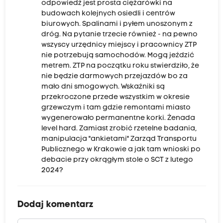
odpowiedź jest prosta ciężarówki na
budowach kolejnych osiedli i centrów
biurowych. Spalinami i pyłem unoszonym z
dróg. Na pytanie trzecie również - na pewno
wszyscy urzędnicy miejscy i pracownicy ZTP
nie potrzebują samochodów. Mogą jeździć
metrem. ZTP na początku roku stwierdziło, że
nie będzie darmowych przejazdów bo za
mało dni smogowych. Wskaźniki są
przekroczone przede wszystkim w okresie
grzewczym i tam gdzie remontami miasto
wygenerowało permanentne korki. Żenada
level hard. Zamiast zrobić rzetelne badania,
manipulacja "ankietami" Zarząd Transportu
Publicznego w Krakowie a jak tam wnioski po
debacie przy okrągłym stole o SCT z lutego
2024?
Dodaj komentarz