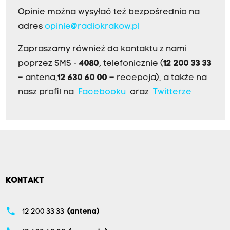
Opinie można wysyłać też bezpośrednio na
adres
opinie@radiokrakow.pl
Zapraszamy również do kontaktu z nami
poprzez SMS -
4080
, telefonicznie (
12 200 33 33
– antena,
12 630 60 00
– recepcja), a także na
nasz profil na
Facebooku
oraz
Twitterze
KONTAKT
phone
12 200 33 33
(antena)