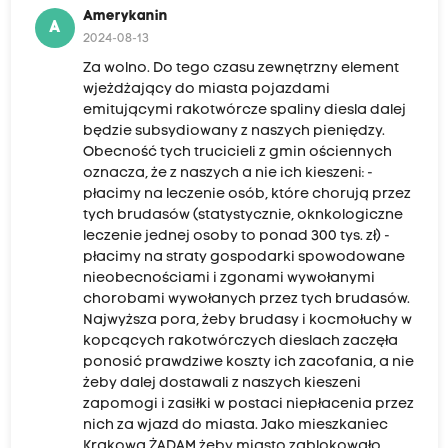
Amerykanin
A
2024-08-13
Za wolno. Do tego czasu zewnętrzny element
wjeżdżający do miasta pojazdami
emitującymi rakotwórcze spaliny diesla dalej
będzie subsydiowany z naszych pieniędzy.
Obecność tych trucicieli z gmin ościennych
oznacza, że z naszych a nie ich kieszeni: -
płacimy na leczenie osób, które chorują przez
tych brudasów (statystycznie, oknkologiczne
leczenie jednej osoby to ponad 300 tys. zł) -
płacimy na straty gospodarki spowodowane
nieobecnościami i zgonami wywołanymi
chorobami wywołanych przez tych brudasów.
Najwyższa pora, żeby brudasy i kocmołuchy w
kopcących rakotwórczych dieslach zaczęła
ponosić prawdziwe koszty ich zacofania, a nie
żeby dalej dostawali z naszych kieszeni
zapomogi i zasiłki w postaci niepłacenia przez
nich za wjazd do miasta. Jako mieszkaniec
Krakowa ŻĄDAM żeby miasto zablokowało