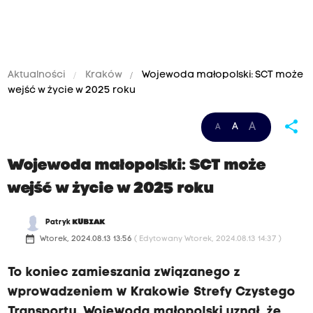
Aktualności
Kraków
Wojewoda małopolski: SCT może
wejść w życie w 2025 roku
share
A
A
A
Wojewoda małopolski: SCT może
wejść w życie w 2025 roku
Patryk
KUBIAK
date_range
Wtorek, 2024.08.13 13:56
( Edytowany Wtorek, 2024.08.13 14:37 )
To koniec zamieszania związanego z
wprowadzeniem w Krakowie Strefy Czystego
Transportu. Wojewoda małopolski uznał, że