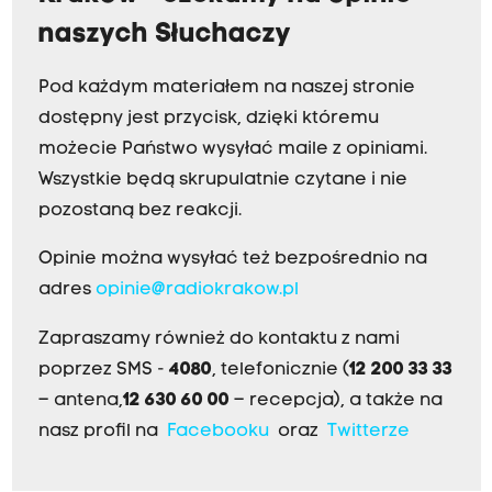
naszych Słuchaczy
Pod każdym materiałem na naszej stronie
dostępny jest przycisk, dzięki któremu
możecie Państwo wysyłać maile z opiniami.
Wszystkie będą skrupulatnie czytane i nie
pozostaną bez reakcji.
Opinie można wysyłać też bezpośrednio na
adres
opinie@radiokrakow.pl
Zapraszamy również do kontaktu z nami
poprzez SMS -
4080
, telefonicznie (
12 200 33 33
– antena,
12 630 60 00
– recepcja), a także na
nasz profil na
Facebooku
oraz
Twitterze