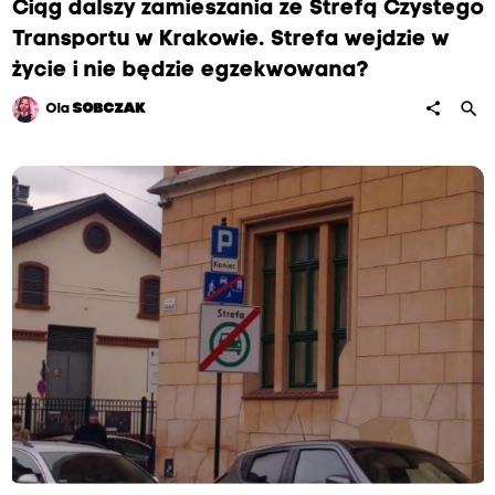
Ciąg dalszy zamieszania ze Strefą Czystego
Transportu w Krakowie. Strefa wejdzie w
życie i nie będzie egzekwowana?
search
share
Ola
SOBCZAK