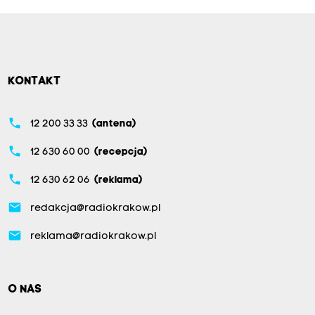
KONTAKT
phone
12 200 33 33
(antena)
phone
12 630 60 00
(recepcja)
phone
12 630 62 06
(reklama)
email
redakcja@radiokrakow.pl
email
reklama@radiokrakow.pl
O NAS