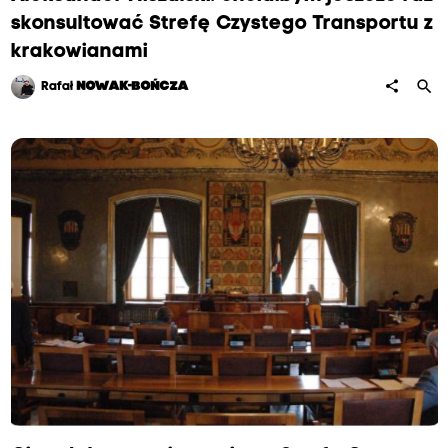
skonsultować Strefę Czystego Transportu z
krakowianami
search
share
Rafał
NOWAK-BOŃCZA