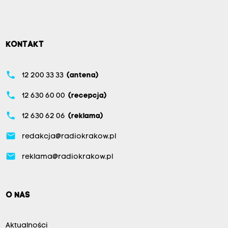
KONTAKT
phone
12 200 33 33
(antena)
phone
12 630 60 00
(recepcja)
phone
12 630 62 06
(reklama)
email
redakcja@radiokrakow.pl
email
reklama@radiokrakow.pl
O NAS
Aktualności