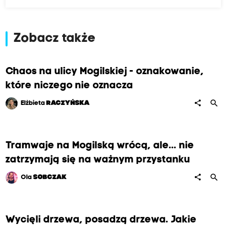
Zobacz także
Chaos na ulicy Mogilskiej - oznakowanie,
które niczego nie oznacza
search
share
Elżbieta
RACZYŃSKA
Tramwaje na Mogilską wrócą, ale... nie
zatrzymają się na ważnym przystanku
search
share
Ola
SOBCZAK
Wycięli drzewa, posadzą drzewa. Jakie