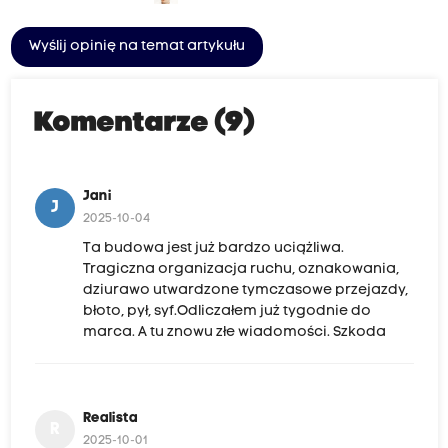
Wyślij opinię na temat artykułu
Komentarze (9)
Jani
J
2025-10-04
Ta budowa jest już bardzo uciążliwa.
Tragiczna organizacja ruchu, oznakowania,
dziurawo utwardzone tymczasowe przejazdy,
błoto, pył, syf.Odliczałem już tygodnie do
marca. A tu znowu złe wiadomości. Szkoda
Realista
R
2025-10-01