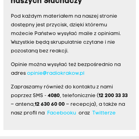
naszych Słuchaczy
Pod każdym materiałem na naszej stronie
dostępny jest przycisk, dzięki któremu
możecie Państwo wysyłać maile z opiniami.
Wszystkie będą skrupulatnie czytane i nie
pozostaną bez reakcji.
Opinie można wysyłać też bezpośrednio na
adres
opinie@radiokrakow.pl
Zapraszamy również do kontaktu z nami
poprzez SMS -
4080
, telefonicznie (
12 200 33 33
– antena,
12 630 60 00
– recepcja), a także na
nasz profil na
Facebooku
oraz
Twitterze