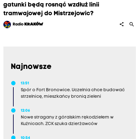
gatunki będą rosnąć wzdłuż linii
tramwajowej do Mistrzejowic?
search
share
Radio
KRAKÓW
Najnowsze
13:51
Spór o Fort Bronowice. Uczelnia chce budować
strzelnicę, mieszkańcy bronią zieleni
12:06
Nowe stragany z góralskim rękodziełem w
Kuźnicach. ZCK szuka dzierżawców
10:54