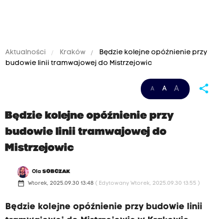
Aktualności
Kraków
Będzie kolejne opóźnienie przy
budowie linii tramwajowej do Mistrzejowic
share
A
A
A
Będzie kolejne opóźnienie przy
budowie linii tramwajowej do
Mistrzejowic
Ola
SOBCZAK
date_range
Wtorek, 2025.09.30 13:48
( Edytowany Wtorek, 2025.09.30 13:55 )
Będzie kolejne opóźnienie przy budowie linii