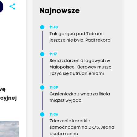
share
Najnowsze
11:40
Tak gorąco pod Tatrami
jeszcze nie było. Padł rekord
11:17
Seria zdarzeń drogowych w
Małopolsce. Kierowcy muszą
liczyć się z utrudnieniami
11:09
wę
Gąsieniczka z wnętrza liścia
cyjnej
miąższ wyjada
11:06
Zderzenie karetki z
samochodem na DK75. Jedna
osoba ranna