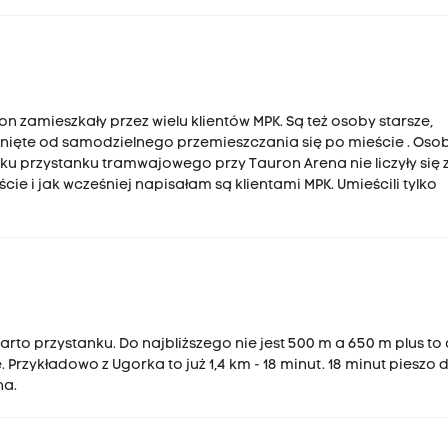
jon zamieszkały przez wielu klientów MPK. Są też osoby starsze,
nięte od samodzielnego przemieszczania się po mieście . Osob
aku przystanku tramwajowego przy Tauron Arena nie liczyły się 
e i jak wcześniej napisałam są klientami MPK. Umieścili tylko
arto przystanku. Do najbliższego nie jest 500 m a 650 m plus to
Przykładowo z Ugorka to już 1,4 km - 18 minut. 18 minut pieszo 
na.