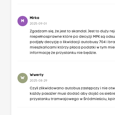
Mirka
M
2025-09-01
Zgadzam się, że jest to skandal. Jest to duży re
niepełnosprawne które po decyzji MPK są odsu
podjęły decyzję o likwidacji autobusy 704 i br
mieszkańcami którzy płaca podatki w tym mieści
informację że przystanku nie będzie.
Wwerty
W
2025-08-29
Czyli zlikwidowano autobus zastępczy i nie otw
każdy pasażer musi dodać aby dojść os siebie. 
przystanku tramwajowego w Śródmieściu, kpi