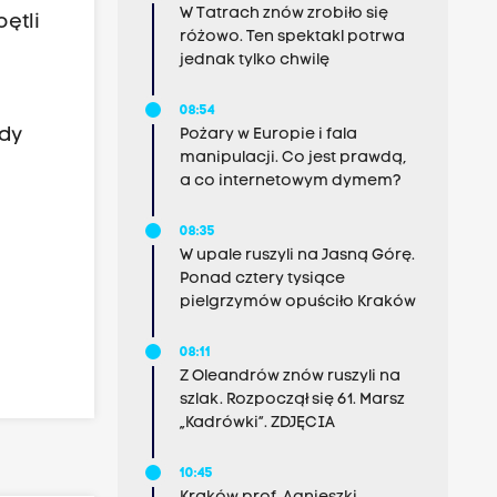
W Tatrach znów zrobiło się
ętli
różowo. Ten spektakl potrwa
jednak tylko chwilę
08:54
dy
Pożary w Europie i fala
manipulacji. Co jest prawdą,
a co internetowym dymem?
08:35
W upale ruszyli na Jasną Górę.
Ponad cztery tysiące
pielgrzymów opuściło Kraków
08:11
Z Oleandrów znów ruszyli na
szlak. Rozpoczął się 61. Marsz
„Kadrówki”. ZDJĘCIA
10:45