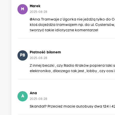
Marek
M
2025-08-28
@Ana: Tramwaje z Ugorka nie jeżdżą tylko do C
ktoś dojeżdża tramwajem np. do ul. Cystersów, g
tworzyć takie idiotyczne komentarze!
Płatność bilonem
PB
2025-08-28
Z innej beczki , czy Radio Kraków popiera taki 
elektronika , dlaczego tak jest , lobby , czy cos
Ana
A
2025-08-28
Skandal? Przecież macie autobusy dwa 124 i 4