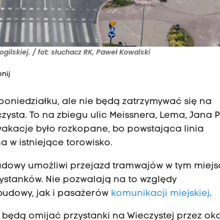
gilskiej. / fot: słuchacz RK, Paweł Kowalski
nij
poniedziałku, ale nie będą zatrzymywać się na
ysta. To na zbiegu ulic Meissnera, Lema, Jana 
 wakacje było rozkopane, bo powstająca linia
 w istniejące torowisko.
owy umożliwi przejazd tramwajów w tym miejsc
ystanków. Nie pozwalają na to względy
udowy, jak i pasażerów
komunikacji miejskiej
.
będą omijać przystanki na Wieczystej przez ok