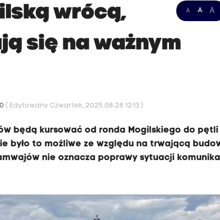
lską wrócą,
A
A
A
mają się na ważnym
10
( Edytowany Czwartek, 2025.08.28 12:13 )
ów będą kursować od ronda Mogilskiego do pętli
nie było to możliwe ze względu na trwającą budo
tramwajów nie oznacza poprawy sytuacji komunika