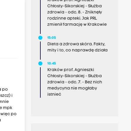
Kraków prof. Agnieszki
Chłosty-Sikorskiej - Służba
zdrowia - odc. 8. - Zniknęły
rodzinne apteki. Jak PRL
zmienił farmację w Krakowie
15:05
Dieta a zdrowa skóra. Fakty,
mity i to, co naprawdę działa
10:45
Kraków prof. Agnieszki
Chłosty-Sikorskiej - Służba
zdrowia - odc. 7. - Bez nich
medycyna nie mogłaby
a po
istnieć
szcz) i
emnie
 że mpk
, więc po
a