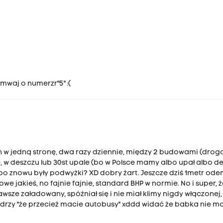
amwaj o numerzr"5" :(
n w jedną stronę, dwa razy dziennie, między 2 budowami (drog
ie, w deszczu lub 30st upale (bo w Polsce mamy albo upał albo de
 bo znowu były podwyżki? XD dobry żart. Jeszcze dziś 1metr od
owe jakieś, no fajnie fajnie, standard BHP w normie. No i super,
zawsze załadowany, spóźniał się i nie miał klimy nigdy włączonej
ądrzy "że przecież macie autobusy" xddd widać że babka nie m