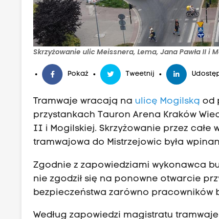
Skrzyżowanie ulic Meissnera, Lema, Jana Pawła II i Mo
Pokaż
Tweetnij
Udostęp
Tramwaje wracają na
ulicę Mogilską
od 
przystankach Tauron Arena Kraków Wiecz
II i Mogilskiej. Skrzyżowanie przez całe
tramwajowa do Mistrzejowic była wpinana
Zgodnie z zapowiedziami wykonawca bud
nie zgodził się na ponowne otwarcie prz
bezpieczeństwa zarówno pracowników b
Według zapowiedzi magistratu tramwaje 