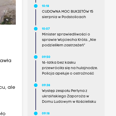
10:18
CUDOWNA MOC BUKIETÓW 15
sierpnia w Podstolicach
10:07
Minister sprawiedliwości o
sprawie Wojciecha Króla. „Nie
podzieliłem zastrzeżeń”
09:50
Pawła
16-latka bez kasku
przewróciła się na hulajnodze.
Policja apeluje o ostrożność
09:38
u, ale
Występ zespołu Perlyna z
ukraińskiego Zaporoża w
Domu Ludowym w Kościelisku
oło
09:18