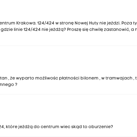
entrum Krakowa. 124/424 w stronę Nowej Huty nie jeździ. Poza 
dzie linie 124/424 nie jeżdżą? Proszę się chwilę zastanowić, a 
stan , że wyparto możliwośc płatności bilonem , w tramwajach , t
 innego ?
24, które jeżdżą do centrum wiec skąd to oburzenie?