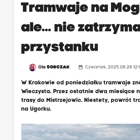
Tramwaje na Mogi
ale... nie zatrzy
przystanku
date_range
Ola
SOBCZAK
Czwartek, 2025.08.28 12:
W Krakowie od poniedziałku tramwaje zn
Wieczysta. Przez ostatnie dwa miesiące 
trasy do Mistrzejowic. Niestety, powrót 
na Ugorku.