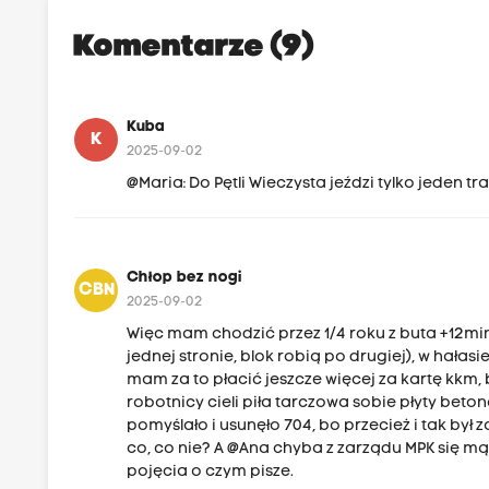
Komentarze (9)
Kuba
K
2025-09-02
@Maria: Do Pętli Wieczysta jeździ tylko jeden tr
Chłop bez nogi
CBN
2025-09-02
Więc mam chodzić przez 1/4 roku z buta +12mi
jednej stronie, blok robią po drugiej), w hałas
mam za to płacić jeszcze więcej za kartę kkm,
robotnicy cieli piła tarczowa sobie płyty beton
pomyślało i usunęło 704, bo przecież i tak był 
co, co nie? A @Ana chyba z zarządu MPK się m
pojęcia o czym pisze.