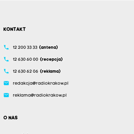
KONTAKT
phone
12 200 33 33
(antena)
phone
12 630 60 00
(recepcja)
phone
12 630 62 06
(reklama)
email
redakcja@radiokrakow.pl
email
reklama@radiokrakow.pl
O NAS