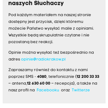
naszych Słuchaczy
Pod każdym materiałem na naszej stronie
dostępny jest przycisk, dzięki któremu
możecie Państwo wysyłać maile z opiniami.
Wszystkie będą skrupulatnie czytane i nie
pozostaną bez reakcji.
Opinie można wysyłać też bezpośrednio na
adres
opinie@radiokrakow.pl
Zapraszamy również do kontaktu z nami
poprzez SMS -
4080
, telefonicznie (
12 200 33 33
– antena,
12 630 60 00
– recepcja), a także na
nasz profil na
Facebooku
oraz
Twitterze