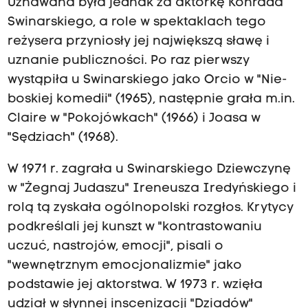
Uznawana była jednak za aktorkę Konrada
Swinarskiego, a role w spektaklach tego
reżysera przyniosły jej największą sławę i
uznanie publiczności. Po raz pierwszy
wystąpiła u Swinarskiego jako Orcio w "Nie-
boskiej komedii" (1965), następnie grała m.in.
Claire w "Pokojówkach" (1966) i Joasa w
"Sędziach" (1968).
W 1971 r. zagrała u Swinarskiego Dziewczynę
w "Żegnaj Judaszu" Ireneusza Iredyńskiego i
rolą tą zyskała ogólnopolski rozgłos. Krytycy
podkreślali jej kunszt w "kontrastowaniu
uczuć, nastrojów, emocji", pisali o
"wewnętrznym emocjonalizmie" jako
podstawie jej aktorstwa. W 1973 r. wzięła
udział w słynnej inscenizacji "Dziadów"