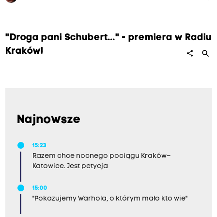
"Droga pani Schubert..." - premiera w Radiu
Kraków!
search
share
Najnowsze
15:23
Razem chce nocnego pociągu Kraków–
Katowice. Jest petycja
15:00
"Pokazujemy Warhola, o którym mało kto wie"