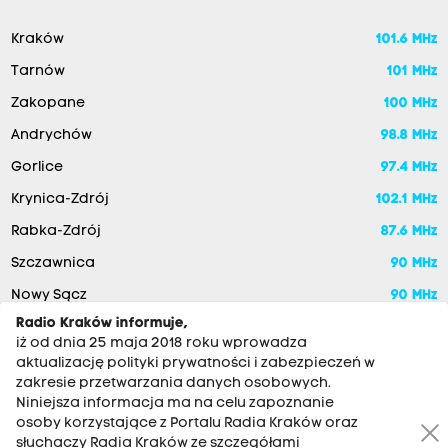
Kraków
101.6 MHz
Tarnów
101 MHz
Zakopane
100 MHz
Andrychów
98.8 MHz
Gorlice
97.4 MHz
Krynica-Zdrój
102.1 MHz
Rabka-Zdrój
87.6 MHz
Szczawnica
90 MHz
Nowy Sącz
90 MHz
Radio Kraków informuje,
iż od dnia 25 maja 2018 roku wprowadza
aktualizację polityki prywatności i zabezpieczeń w
zakresie przetwarzania danych osobowych.
Niniejsza informacja ma na celu zapoznanie
osoby korzystające z Portalu Radia Kraków oraz
słuchaczy Radia Kraków ze szczegółami