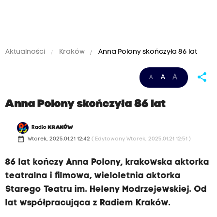
Aktualności
Kraków
Anna Polony skończyła 86 lat
share
A
A
A
Anna Polony skończyła 86 lat
Radio
KRAKÓW
date_range
Wtorek, 2025.01.21 12:42
( Edytowany Wtorek, 2025.01.21 12:51 )
86 lat kończy Anna Polony, krakowska aktorka
teatralna i filmowa, wieloletnia aktorka
Starego Teatru im. Heleny Modrzejewskiej. Od
lat współpracująca z Radiem Kraków.