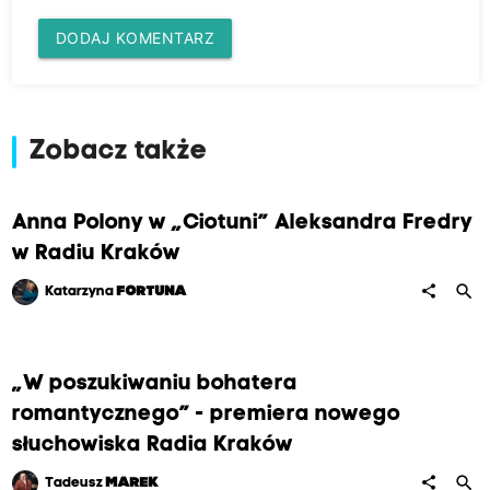
DODAJ KOMENTARZ
Zobacz także
Anna Polony w „Ciotuni” Aleksandra Fredry
w Radiu Kraków
search
share
Katarzyna
FORTUNA
„W poszukiwaniu bohatera
romantycznego” - premiera nowego
słuchowiska Radia Kraków
search
share
Tadeusz
MAREK