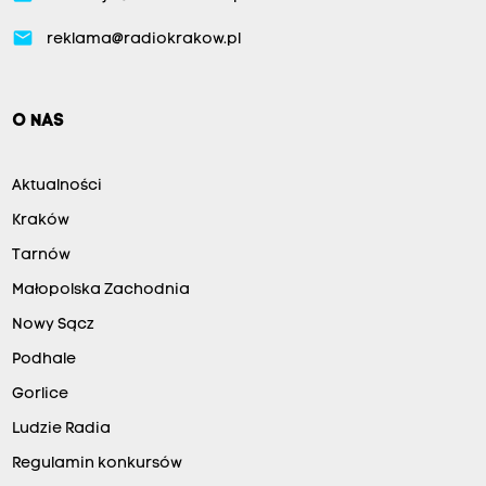
email
reklama@radiokrakow.pl
O NAS
Aktualności
Kraków
Tarnów
Małopolska Zachodnia
Nowy Sącz
Podhale
Gorlice
Ludzie Radia
Regulamin konkursów