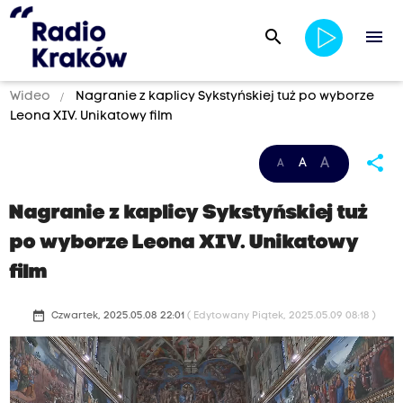
search
menu
Wideo
Nagranie z kaplicy Sykstyńskiej tuż po wyborze
Leona XIV. Unikatowy film
share
A
A
A
Nagranie z kaplicy Sykstyńskiej tuż
po wyborze Leona XIV. Unikatowy
film
date_range
Czwartek, 2025.05.08 22:01
( Edytowany Piątek, 2025.05.09 08:18 )