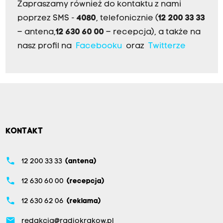
Zapraszamy również do kontaktu z nami
poprzez SMS -
4080
, telefonicznie (
12 200 33 33
– antena,
12 630 60 00
– recepcja), a także na
nasz profil na
Facebooku
oraz
Twitterze
KONTAKT
phone
12 200 33 33
(antena)
phone
12 630 60 00
(recepcja)
phone
12 630 62 06
(reklama)
email
redakcja@radiokrakow.pl