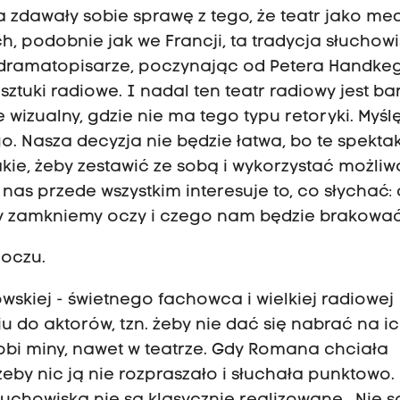
a zdawały sobie sprawę z tego, że teatr jako m
 podobnie jak we Francji, ta tradycja słuchowi
 dramatopisarze, poczynając od Petera Handke
i sztuki radiowe. I nadal ten teatr radiowy jest b
 wizualny, gdzie nie ma tego typu retoryki. Myślę
o. Nasza decyzja nie będzie łatwa, bo te spekta
Takie, żeby zestawić ze sobą i wykorzystać możli
A nas przede wszystkim interesuje to, co słychać:
dy zamkniemy oczy i czego nam będzie brakować
 oczu.
skiej - świetnego fachowca i wielkiej radiowej
iu do aktorów, tzn. żeby nie dać się nabrać na i
robi miny, nawet w teatrze. Gdy Romana chciała
żeby nic ją nie rozpraszało i słuchała punktowo. 