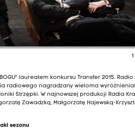
e
1
OGU" laureatem konkursu Transfer 2015. Radio
enia radiowego nagradzany wieloma wyróżnienia
Moniki Strzępki. W najnowszej produkcji Radia K
gorzatę Zawadzką, Małgorzatę Hajewską-Krzyszto
takl sezonu