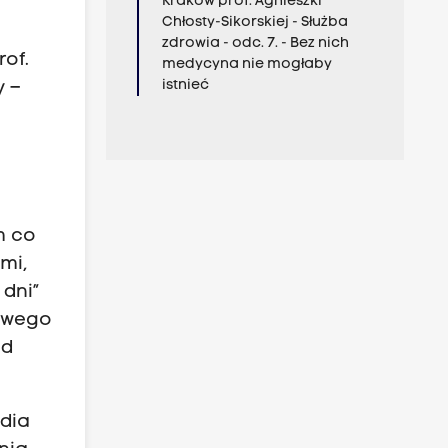
Kraków prof. Agnieszki
Chłosty-Sikorskiej - Służba
zdrowia - odc. 7. - Bez nich
rof.
medycyna nie mogłaby
istnieć
y –
m co
mi,
 dni”
dowego
od
adia