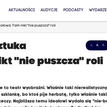
AKTUALNOŚCI
AUDYCJE
PODCASTY
WYDARZE
połowa. Tam nikt "nie puszcza" roli
sztuka
A
A
A
kt "nie puszcza" roli
ie to teatr wyobraźni. Właśnie taki nierealistyczny
szklankę, bo ktoś pije herbatę, tylko właśnie taki
eczy. Najbliższa temu ideałowi wydała się "nie-