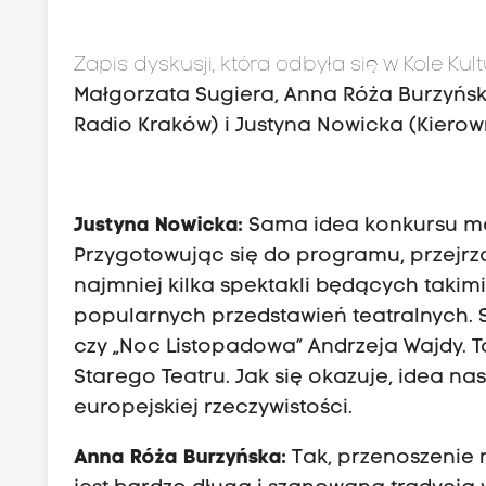
Zapis dyskusji, która odbyła się w Kole Kul
Małgorzata Sugiera, Anna Róża Burzyńska
Radio Kraków) i Justyna Nowicka (Kierow
Justyna Nowicka:
Sama idea konkursu mo
Przygotowując się do programu, przejrza
najmniej kilka spektakli będących taki
popularnych przedstawień teatralnych. Są
czy „Noc Listopadowa” Andrzeja Wajdy. 
Starego Teatru. Jak się okazuje, idea n
europejskiej rzeczywistości.
Anna Róża Burzyńska:
Tak, przenoszenie n