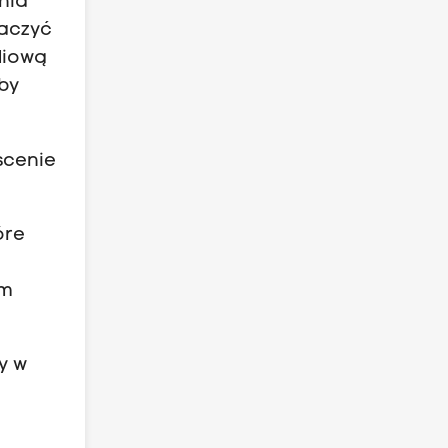
nia
baczyć
diową
eby
 scenie
óre
im
y w