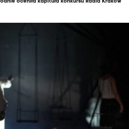
dnie oceniła kapituła konkursu Radia Kraków