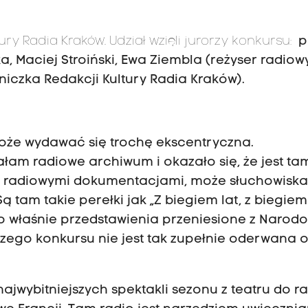
tury Radia Kraków. Udział wzięli jurorzy konkursu:
p
, Maciej Stroiński, Ewa Ziembla (reżyser radiow
niczka Redakcji Kultury Radia Kraków).
że wydawać się trochę ekscentryczna.
łam radiowe archiwum i okazało się, że jest ta
mi radiowymi dokumentacjami, może słuchowiska
 tam takie perełki jak „Z biegiem lat, z biegiem
To właśnie przedstawienia przeniesione z Naro
aszego konkursu nie jest tak zupełnie oderwana 
ajwybitniejszych spektakli sezonu z teatru do r