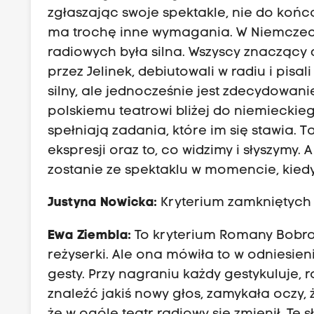
zgłaszając swoje spektakle, nie do końc
ma trochę inne wymagania. W Niemczech,
radiowych była silna. Wszyscy znaczący
przez Jelinek, debiutowali w radiu i pisal
silny, ale jednocześnie jest zdecydowanie
polskiemu teatrowi bliżej do niemieckieg
spełniają zadania, które im się stawia. 
ekspresji oraz to, co widzimy i słyszymy. 
zostanie ze spektaklu w momencie, kie
Justyna Nowicka:
Kryterium zamkniętych
Ewa Ziembla:
To kryterium Romany Bobrow
reżyserki. Ale ona mówiła to w odniesien
gesty. Przy nagraniu każdy gestykuluje, 
znaleźć jakiś nowy głos, zamykała oczy, 