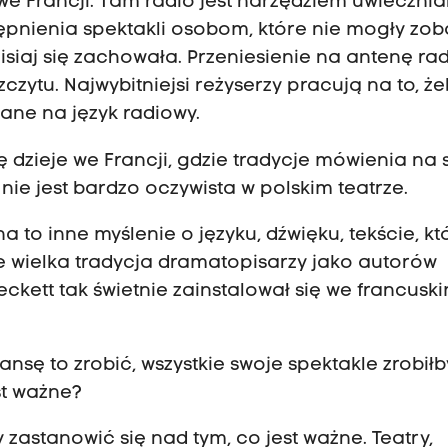
we Francji. Tam radio jest narzędziem uwiecznia
stępnienia spektakli osobom, które nie mogły zo
zisiaj się zachowała. Przeniesienie na antenę ra
czytu. Najwybitniejsi reżyserzy pracują na to, ż
ane na język radiowy.
się dzieje we Francji, gdzie tradycje mówienia na
a nie jest bardzo oczywista w polskim teatrze.
na to inne myślenie o języku, dźwięku, tekście, kt
e wielka tradycja dramatopisarzy jako autorów
eckett tak świetnie zainstalował się we francusk
ansę to zrobić, wszystkie swoje spektakle zrobiłb
st ważne?
 zastanowić się nad tym, co jest ważne. Teatry,