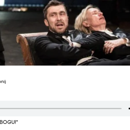
nij
BOGU!"