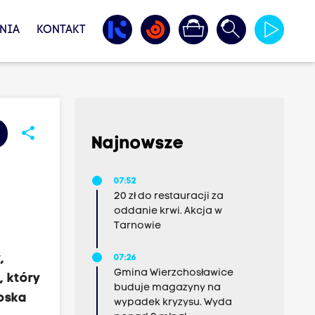
NIA
KONTAKT
share
Najnowsze
07:52
20 zł do restauracji za
oddanie krwi. Akcja w
Tarnowie
,
07:26
Gmina Wierzchosławice
, który
buduje magazyny na
boska
wypadek kryzysu. Wyda