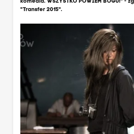
komedia. WSZYSTKO POWIEM BOGU!" - zgo
"Transfer 2015".