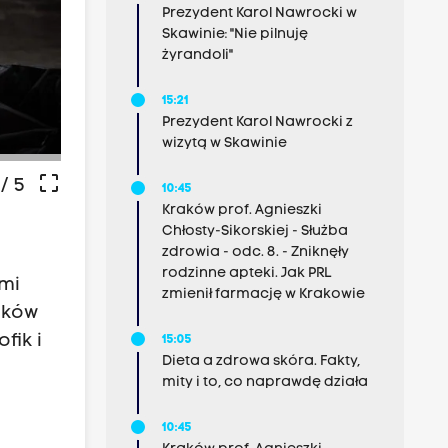
Prezydent Karol Nawrocki w
Skawinie: "Nie pilnuję
żyrandoli"
15:21
Prezydent Karol Nawrocki z
Fot. dzięki uprzejmości NST w Krakowie
wizytą w Skawinie
crop_free
/ 5
10:45
Kraków prof. Agnieszki
Chłosty-Sikorskiej - Służba
zdrowia - odc. 8. - Zniknęły
rodzinne apteki. Jak PRL
mi
zmienił farmację w Krakowie
raków
fik i
15:05
Dieta a zdrowa skóra. Fakty,
mity i to, co naprawdę działa
10:45