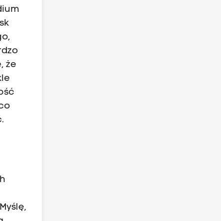
edium
sk
go,
ardzo
, że
kle
wość
 co
.
ch
Myślę,