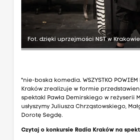
Fot. dzięki uprzejmości NST w Krakowi
"nie-boska komedia. WSZYSTKO POWIEM B
Kraków zrealizuje w formie przedstawi
spektakl Pawła Demirskiego w reżyserii 
usłyszymy Juliusza Chrząstowskiego, Mał
Dorotę Segdę.
Czytaj o konkursie Radia Kraków na spek