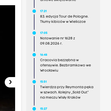
dniowe świętowanie
17:21
83. edycja Tour de Pologne.
Tłumy kibiców w Wieliczce
17:05
Notowanie nr 1628 z
09.08.2026 r.
16:48
Cracovia bezzębna w
ofensywie. Bezbramkowo we
Wrocławiu
›
15:51
Twierdza przy Reymonta pęka
w szwach. Kolejny „Sold Out”
na meczu Wisły Kraków
15:27