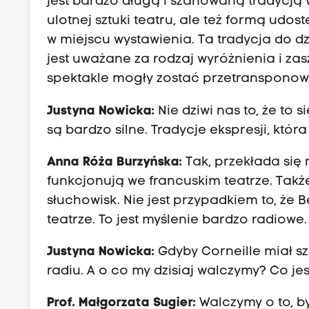
jest bardzo długą i szanowaną tradycją 
ulotnej sztuki teatru, ale też formą udo
w miejscu wystawienia. Ta tradycja do d
jest uważane za rodzaj wyróżnienia i zasz
spektakle mogły zostać przetransponow
Justyna Nowicka:
Nie
dziwi nas to, że to 
są bardzo silne. Tradycje ekspresji, któr
Anna Róża Burzyńska:
Tak, przekłada się 
funkcjonują we francuskim teatrze. Takż
słuchowisk. Nie jest przypadkiem to, że B
teatrze. To jest myślenie bardzo radiowe.
Justyna Nowicka:
Gdyby Corneille miał sz
radiu. A o co my dzisiaj walczymy? Co je
Prof. Małgorzata Sugier:
Walczymy o to, by