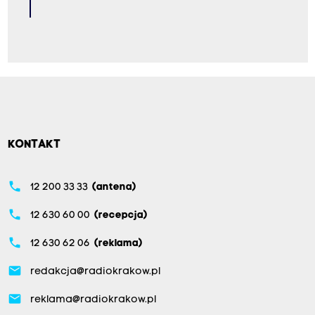
KONTAKT
phone
12 200 33 33
(antena)
phone
12 630 60 00
(recepcja)
phone
12 630 62 06
(reklama)
email
redakcja@radiokrakow.pl
email
reklama@radiokrakow.pl