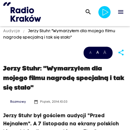
search
menu
Audycje
Jerzy Stuhr: "Wymarzyłem dla mojego filmu
nagrodę specjalną i tak się stało"
share
A
A
A
Jerzy Stuhr: "Wymarzyłem dla
mojego filmu nagrodę specjalną i tak
się stało"
date_range
Rozmowy
Piątek, 2014.10.03
Jerzy Stuhr był gościem audycji "Przed
Hejnałem". A 7 listopada na ekrany polskich