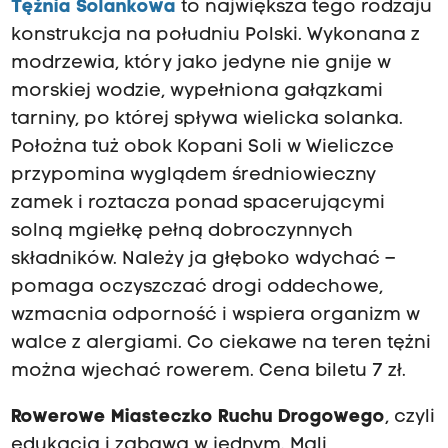
Tężnia Solankowa
to największa tego rodzaju
y
m
konstrukcja na południu Polski. Wykonana z
y
modrzewia, który jako jedyne nie gnije w
b
morskiej wodzie, wypełniona gałązkami
o
g
tarniny, po której spływa wielicka solanka.
a
Położna tuż obok Kopani Soli w Wieliczce
t
ą
przypomina wyglądem średniowieczny
i
zamek i roztacza ponad spacerującymi
u
solną mgiełkę pełną dobroczynnych
n
i
składników. Należy ja głęboko wdychać –
k
pomaga oczyszczać drogi oddechowe,
a
t
wzmacnia odporność i wspiera organizm w
o
walce z alergiami. Co ciekawe na teren tężni
w
można wjechać rowerem. Cena biletu 7 zł.
ą
k
o
Rowerowe Miasteczko Ruchu Drogowego
, czyli
l
edukacja i zabawa w jednym. Mali