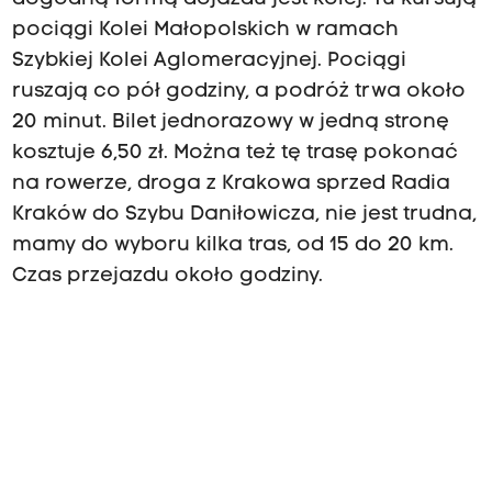
n
pociągi Kolei Małopolskich w ramach
a
d
Szybkiej Kolei Aglomeracyjnej. Pociągi
a
ruszają co pół godziny, a podróż trwa około
w
20 minut. Bilet jednorazowy w jedną stronę
n
y
kosztuje 6,50 zł. Można też tę trasę pokonać
c
na rowerze, droga z Krakowa sprzed Radia
h
f
Kraków do Szybu Daniłowicza, nie jest trudna,
o
mamy do wyboru kilka tras, od 15 do 20 km.
t
Czas przejazdu około godziny.
o
g
r
a
f
i
a
c
h
”