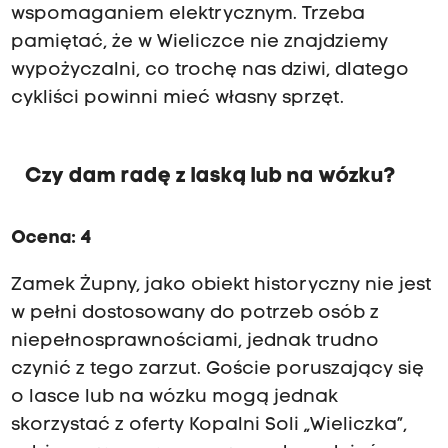
K
wspomaganiem elektrycznym. Trzeba
i
pamiętać, że w Wieliczce nie znajdziemy
n
g
wypożyczalni, co trochę nas dziwi, dlatego
i
cykliści powinni mieć własny sprzęt.
.
T
r
a
Czy dam radę z laską lub na wózku?
s
a
t
Ocena: 4
u
r
Zamek Żupny, jako obiekt historyczny nie jest
y
s
w pełni dostosowany do potrzeb osób z
t
niepełnosprawnościami, jednak trudno
y
czynić z tego zarzut. Goście poruszający się
c
z
o lasce lub na wózku mogą jednak
n
skorzystać z oferty Kopalni Soli „Wieliczka”,
a
o