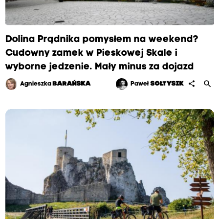
w
i
e
Dolina Prądnika pomysłem na weekend?
l
i
Cudowny zamek w Pieskowej Skale i
c
wyborne jedzenie. Mały minus za dojazd
k
i
search
share
Agnieszka
BARAŃSKA
Paweł
SOŁTYSIK
e
p
o
d
z
i
e
m
i
a
z
a
z
w