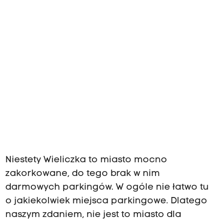
,
„
P
o
w
r
o
ź
n
i
c
t
w
o
w
g
r
Niestety Wieliczka to miasto mocno
a
zakorkowane, do tego brak w nim
f
i
darmowych parkingów. W ogóle nie łatwo tu
c
o jakiekolwiek miejsca parkingowe. Dlatego
e
naszym zdaniem, nie jest to miasto dla
”