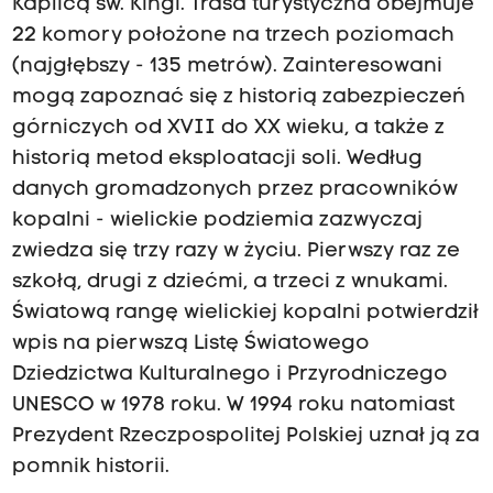
Kaplicą św. Kingi. Trasa turystyczna obejmuje
g
ł
22 komory położone na trzech poziomach
ę
(najgłębszy - 135 metrów). Zainteresowani
b
s
mogą zapoznać się z historią zabezpieczeń
z
górniczych od XVII do XX wieku, a także z
y
historią metod eksploatacji soli. Według
-
1
danych gromadzonych przez pracowników
3
kopalni - wielickie podziemia zazwyczaj
5
m
zwiedza się trzy razy w życiu. Pierwszy raz ze
e
szkołą, drugi z dziećmi, a trzeci z wnukami.
t
Światową rangę wielickiej kopalni potwierdził
r
ó
wpis na pierwszą Listę Światowego
w
Dziedzictwa Kulturalnego i Przyrodniczego
)
.
UNESCO w 1978 roku. W 1994 roku natomiast
Z
Prezydent Rzeczpospolitej Polskiej uznał ją za
a
pomnik historii.
i
n