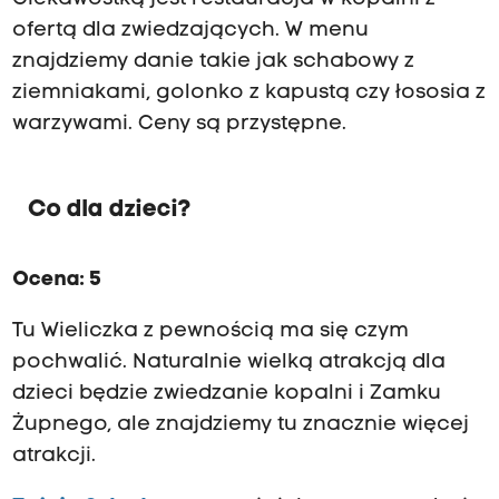
a
ofertą dla zwiedzających. W menu
c
znajdziemy danie takie jak schabowy z
h
w
ziemniakami, golonko z kapustą czy łososia z
y
warzywami. Ceny są przystępne.
s
t
a
w
Co dla dzieci?
s
t
a
Ocena: 5
ł
y
Tu Wieliczka z pewnością ma się czym
c
h
pochwalić. Naturalnie wielką atrakcją dla
o
dzieci będzie zwiedzanie kopalni i Zamku
b
e
Żupnego, ale znajdziemy tu znacznie więcej
j
atrakcji.
r
z