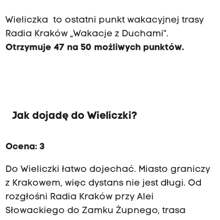
m
y
Wieliczka to ostatni punkt wakacyjnej trasy
o
g
Radia Kraków
„Wakacje z Duchami”
.
l
Otrzymuje 47 na 50 możliwych punktów.
ą
d
a
ć
w
y
s
Jak dojadę do Wieliczki?
t
a
w
Ocena: 3
y
:
Do Wieliczki łatwo dojechać. Miasto graniczy
„
Ś
z Krakowem, więc dystans nie jest długi. Od
w
rozgłośni Radia Kraków przy Alei
i
a
Słowackiego do Zamku Żupnego, trasa
t