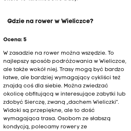
„
W
i
Gdzie na rower w Wieliczce?
e
l
i
Ocena: 5
c
z
k
W zasadzie na rower można wszędzie. To
a
najlepszy sposób podróżowania w Wieliczce,
”
z
ale także wokół niej. Trasy mogą być bardzo
K
łatwe, ale bardziej wymagający cykliści też
a
znajdą coś dla siebie. Można zwiedzać
p
l
okolicę obfitującą w interesujące zabytki lub
i
zdobyć Sierczę, zwaną „dachem Wieliczki”.
c
ą
Widoki są przepiękne, ale to dość
ś
wymagająca trasa. Osobom ze słabszą
w
kondycją, polecamy rowery ze
.