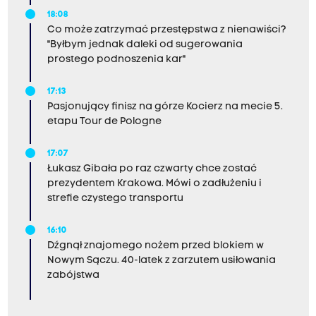
k
18:08
o
Co może zatrzymać przestępstwa z nienawiści?
ł
"Byłbym jednak daleki od sugerowania
ą
prostego podnoszenia kar"
,
d
17:13
r
Pasjonujący finisz na górze Kocierz na mecie 5.
u
etapu Tour de Pologne
g
i
z
17:07
d
Łukasz Gibała po raz czwarty chce zostać
z
prezydentem Krakowa. Mówi o zadłużeniu i
i
strefie czystego transportu
e
ć
16:10
m
Dźgnął znajomego nożem przed blokiem w
i
Nowym Sączu. 40-latek z zarzutem usiłowania
,
zabójstwa
a
t
r