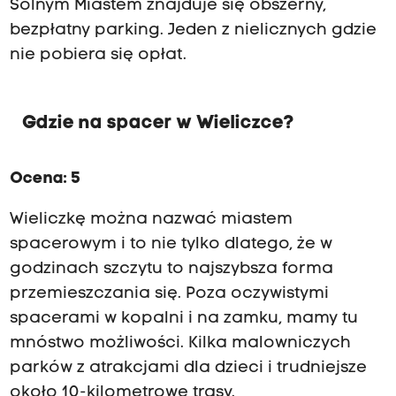
a
Solnym Miastem znajduje się obszerny,
t
bezpłatny parking. Jeden z nielicznych gdzie
u
nie pobiera się opłat.
r
y
s
t
Gdzie na spacer w Wieliczce?
y
c
z
Ocena: 5
n
a
K
Wieliczkę można nazwać miastem
o
spacerowym i to nie tylko dlatego, że w
p
godzinach szczytu to najszybsza forma
a
l
przemieszczania się. Poza oczywistymi
n
spacerami w kopalni i na zamku, mamy tu
i
S
mnóstwo możliwości. Kilka malowniczych
o
parków z atrakcjami dla dzieci i trudniejsze
l
około 10-kilometrowe trasy.
i