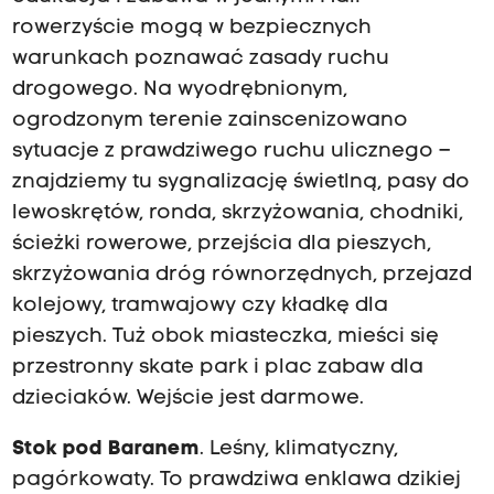
e
k
rowerzyście mogą w bezpiecznych
c
warunkach poznawać zasady ruchu
j
drogowego. Na wyodrębnionym,
ę
s
ogrodzonym terenie zainscenizowano
o
sytuacje z prawdziwego ruchu ulicznego –
l
n
znajdziemy tu sygnalizację świetlną, pasy do
i
lewoskrętów, ronda, skrzyżowania, chodniki,
c
ścieżki rowerowe, przejścia dla pieszych,
z
e
skrzyżowania dróg równorzędnych, przejazd
k
kolejowy, tramwajowy czy kładkę dla
o
r
pieszych. Tuż obok miasteczka, mieści się
a
przestronny skate park i plac zabaw dla
z
dzieciaków. Wejście jest darmowe.
w
y
s
Stok pod Baranem
. Leśny, klimatyczny,
t
pagórkowaty. To prawdziwa enklawa dzikiej
a