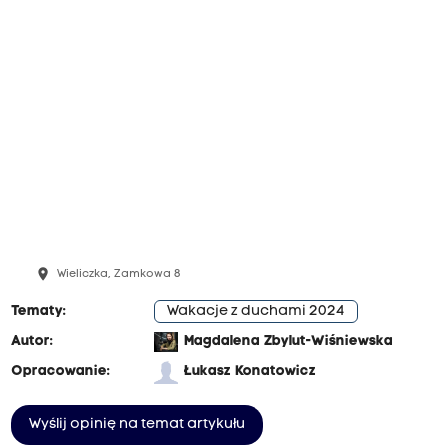
t
o
d
e
k
s
p
l
o
a
t
a
c
j
place
Wieliczka, Zamkowa 8
i
s
Tematy:
Wakacje z duchami 2024
o
Autor:
Magdalena Zbylut-Wiśniewska
l
i
Opracowanie:
Łukasz Konatowicz
.
W
e
Wyślij opinię na temat artykułu
d