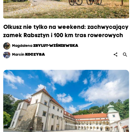
y
c
z
a
Olkusz nie tylko na weekend: zachwycający
j
z
zamek Rabsztyn i 100 km tras rowerowych
w
i
Magdalena
ZBYLUT-WIŚNIEWSKA
e
search
share
Marcin
KOCZYBA
d
z
a
s
i
ę
t
r
z
y
r
a
z