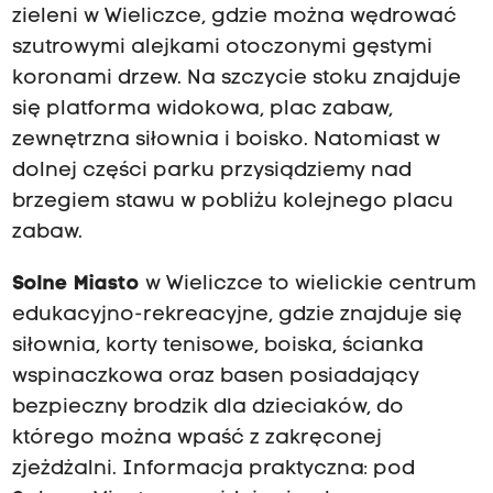
w
zieleni w Wieliczce, gdzie można wędrować
ę
szutrowymi alejkami otoczonymi gęstymi
a
koronami drzew. Na szczycie stoku znajduje
r
c
się platforma widokowa, plac zabaw,
h
zewnętrzna siłownia i boisko. Natomiast w
e
o
dolnej części parku przysiądziemy nad
l
brzegiem stawu w pobliżu kolejnego placu
o
zabaw.
g
i
c
Solne Miasto
w Wieliczce to wielickie centrum
z
edukacyjno-rekreacyjne, gdzie znajduje się
n
siłownia, korty tenisowe, boiska, ścianka
ą
.
wspinaczkowa oraz basen posiadający
bezpieczny brodzik dla dzieciaków, do
T
r
którego można wpaść z zakręconej
a
zjeżdżalni. Informacja praktyczna: pod
s