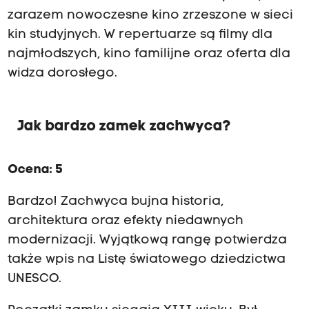
ń
zarazem nowoczesne kino zrzeszone w sieci
g
kin studyjnych. W repertuarze są filmy dla
ó
najmłodszych, kino familijne oraz oferta dla
r
n
widza dorosłego.
i
c
z
y
Jak bardzo zamek zachwyca?
c
h
o
Ocena: 5
d
X
Bardzo! Zachwyca bujna historia,
V
architektura oraz efekty niedawnych
I
I
modernizacji. Wyjątkową rangę potwierdza
d
także wpis na Listę światowego dziedzictwa
o
X
UNESCO.
X
w