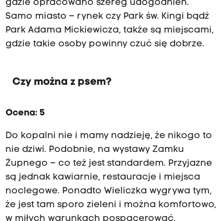
gdzie opracowano szereg udogodnień.
b
Samo miasto – rynek czy Park św. Kingi bądź
e
Park Adama Mickiewicza, także są miejscami,
j
m
gdzie takie osoby powinny czuć się dobrze.
u
j
e
2
Czy można z psem?
2
k
o
Ocena: 5
m
o
Do kopalni nie i mamy nadzieję, że nikogo to
r
y
nie dziwi. Podobnie, na wystawy Zamku
p
Żupnego – co też jest standardem. Przyjazne
o
są jednak kawiarnie, restauracje i miejsca
ł
o
noclegowe. Ponadto Wieliczka wygrywa tym,
ż
że jest tam sporo zieleni i można komfortowo,
o
n
w miłych warunkach pospacerować.