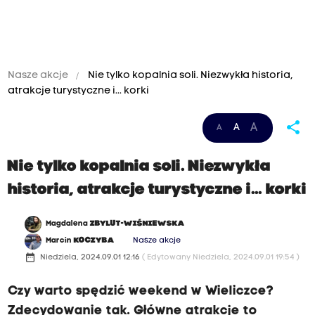
Nasze akcje
Nie tylko kopalnia soli. Niezwykła historia,
atrakcje turystyczne i... korki
share
A
A
A
W
y
s
Nie tylko kopalnia soli. Niezwykła
t
historia, atrakcje turystyczne i... korki
a
w
y
Magdalena
ZBYLUT-WIŚNIEWSKA
w
Marcin
KOCZYBA
Nasze akcje
Z
date_range
Niedziela, 2024.09.01 12:16
( Edytowany Niedziela, 2024.09.01 19:54 )
a
m
k
Czy warto spędzić weekend w Wieliczce?
u
Zdecydowanie tak. Główne atrakcje to