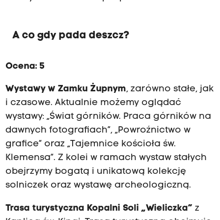
e
n
a
A co gdy pada deszcz?
t
r
z
e
Ocena: 5
c
h
Wystawy w Zamku Żupnym
, zarówno stałe, jak
p
i czasowe. Aktualnie możemy oglądać
o
z
wystawy: „Świat górników. Praca górników na
i
dawnych fotografiach”, „Powroźnictwo w
o
grafice” oraz „Tajemnice kościoła św.
m
a
Klemensa”. Z kolei w ramach wystaw stałych
c
obejrzymy bogatą i unikatową kolekcję
h
(
solniczek oraz wystawę archeologiczną.
n
a
Trasa turystyczna Kopalni Soli „Wieliczka”
z
j