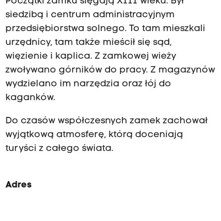
Początki zamku sięgają XIII wieku. Był
i
siedzibą i centrum administracyjnym
e
k
przedsiębiorstwa solnego. To tam mieszkali
u
urzędnicy, tam także mieścił się sąd,
,
a
więzienie i kaplica. Z zamkowej wieży
t
zwoływano górników do pracy. Z magazynów
a
wydzielano im narzędzia oraz łój do
k
ż
kaganków.
e
z
Do czasów współczesnych zamek zachował
h
wyjątkową atmosferę, którą doceniają
i
s
turyści z całego świata.
t
o
r
i
Adres
ą
m
e