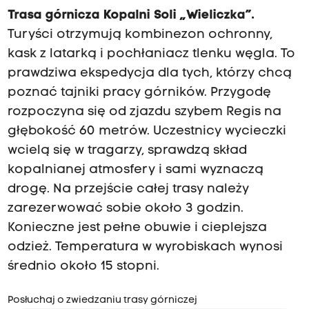
t
Trasa górnicza Kopalni Soli „Wieliczka”
.
e
Turyści otrzymują kombinezon ochronny,
r
e
kask z latarką i pochłaniacz tlenku węgla. To
s
prawdziwa ekspedycja dla tych, którzy chcą
o
poznać tajniki pracy górników. Przygodę
w
a
rozpoczyna się od zjazdu szybem Regis na
n
głębokość 60 metrów. Uczestnicy wycieczki
i
m
wcielą się w tragarzy, sprawdzą skład
o
kopalnianej atmosfery i sami wyznaczą
g
drogę. Na przejście całej trasy należy
ą
z
zarezerwować sobie około 3 godzin.
a
Konieczne jest pełne obuwie i cieplejsza
p
o
odzież. Temperatura w wyrobiskach wynosi
z
średnio około 15 stopni.
n
a
Posłuchaj o zwiedzaniu trasy górniczej
ć