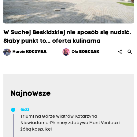
y
w
ż
y
c
i
W Suchej Beskidzkiej nie sposób się nudzić.
u
Słaby punkt to... oferta kulinarna
.
P
search
share
Marcin
KOCZYBA
Ola
SOBCZAK
i
e
r
w
s
z
Najnowsze
y
r
a
18:23
z
Triumf na Górze Wiatrów: Katarzyna
z
Niewiadoma-Phinney zdobywa Mont Ventoux i
e
żółtą koszulkę!
s
z