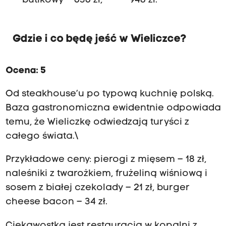
**** butikowy – 636 zł, **** – 948 zł.
ś
w
.
K
Gdzie i co będę jeść w Wieliczce?
l
e
m
Ocena: 5
e
n
Od steakhouse’u po typową kuchnię polską.
s
a
Baza gastronomiczna ewidentnie odpowiada
”
temu, że Wieliczkę odwiedzają turyści z
.
Z
całego świata.\
k
o
Przykładowe ceny: pierogi z mięsem – 18 zł,
l
naleśniki z twarożkiem, frużeliną wiśniową i
e
i
sosem z białej czekolady – 21 zł, burger
w
cheese bacon – 34 zł.
r
a
Ciekawostką jest restauracja w kopalni z
m