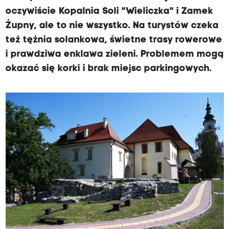
Ż
oczywiście Kopalnia Soli "Wieliczka" i Zamek
u
p
Żupny, ale to nie wszystko. Na turystów czeka
n
też tężnia solankowa, świetne trasy rowerowe
y
m
i prawdziwa enklawa zieleni. Problemem mogą
,
okazać się korki i brak miejsc parkingowych.
z
a
r
ó
w
n
o
s
t
a
ł
e
,
j
a
k