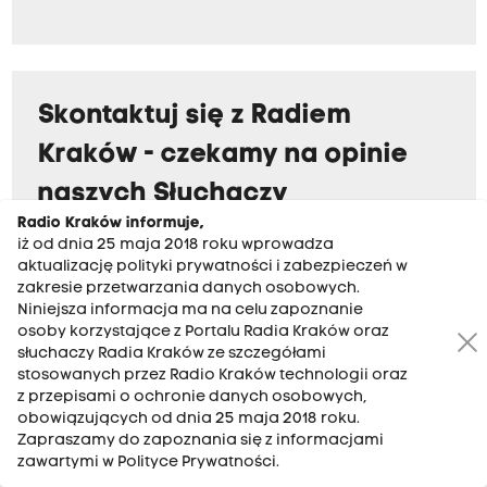
z
e
c
i
z
Skontaktuj się z Radiem
w
n
Kraków - czekamy na opinie
u
k
naszych Słuchaczy
a
Radio Kraków informuje,
m
iż od dnia 25 maja 2018 roku wprowadza
Pod każdym materiałem na naszej stronie
i
aktualizację polityki prywatności i zabezpieczeń w
.
dostępny jest przycisk, dzięki któremu
zakresie przetwarzania danych osobowych.
Ś
możecie Państwo wysyłać maile z opiniami.
Niniejsza informacja ma na celu zapoznanie
w
osoby korzystające z Portalu Radia Kraków oraz
i
Wszystkie będą skrupulatnie czytane i nie
słuchaczy Radia Kraków ze szczegółami
a
pozostaną bez reakcji.
stosowanych przez Radio Kraków technologii oraz
t
z przepisami o ochronie danych osobowych,
o
Opinie można wysyłać też bezpośrednio na
obowiązujących od dnia 25 maja 2018 roku.
w
Zapraszamy do zapoznania się z informacjami
ą
adres
opinie@radiokrakow.pl
zawartymi w Polityce Prywatności.
r
a