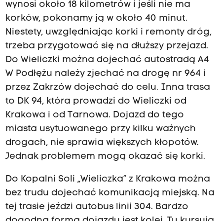
wynosi około 18 kilometrów i jeśli nie ma
g
korków, pokonamy ją w około 40 minut.
ó
r
Niestety, uwzględniając korki i remonty dróg,
n
trzeba przygotować się na dłuższy przejazd.
i
k
Do Wieliczki można dojechać autostradą A4
ó
W Podłężu należy zjechać na drogę nr 964 i
w
przez Zakrzów dojechać do celu. Inna trasa
.
P
to DK 94, która prowadzi do Wieliczki od
r
Krakowa i od Tarnowa. Dojazd do tego
a
c
miasta usytuowanego przy kilku ważnych
a
drogach, nie sprawia większych kłopotów.
g
Jednak problemem mogą okazać się korki.
ó
r
n
Do Kopalni Soli „Wieliczka” z Krakowa można
i
bez trudu dojechać komunikacją miejską. Na
k
tej trasie jeździ autobus linii 304. Bardzo
ó
w
dogodną formą dojazdu jest kolej. Tu kursują