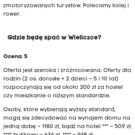
o
zmotoryzowanych turystów. Polecamy kolej i
r
rower.
a
z
„
T
Gdzie będę spać w Wieliczce?
a
j
e
Ocena: 5
m
n
Oferta jest szeroka i zróżnicowana. Oferty dla
i
c
rodzin (2 os. dorosłe + 2 dzieci – 5 i 10 lat)
e
rozpoczynają się od około 200 zł za hostel
k
o
czy mieszkanie o niższym standardzie.
ś
c
Osoby, które wybierają wyższy standard,
i
mogą się zdecydować na wynajem domu na
o
ł
jedną dobę – 1180 zł, bądź na hotel *** – 509 zł,
a