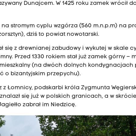
azywany Dunajcem. W 1425 roku zamek wrócił d
est na stromym cyplu wzgórza (560 m.n.p.m) na 
rsztyn), dziś to powiat nowotarski.
się z drewnianej zabudowy i wykutej w skale cy
ny. Przed 1330 rokiem stał już zamek górny – m
mieszkalny (na dwóch dolnych kondygnacjach p
ć o bizantyjskim przepychu).
rz z Łomnicy, podskarbi króla Zygmunta Węgiers
alazł się już w polskich granicach, a w skrócie
Jagiełło zabrał im Niedzicę.