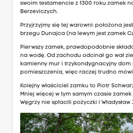
swoim testamencie z 1300 roku zamek n
Berzeviczych.
Przyjrzyjmy się tej warowni: położona j
brzegu Dunajca (na lewym jest zamek Czo
Pierwszy zamek, prawdopodobnie składał 
na wodę. Od zachodu odcinał go wał ziem
kamienny mur i trzykondygnacyjny dom 
pomieszczenia, więc raczej trudno mówi
Kolejny właściciel zamku to Piotr Schwa
Mniej więcej w tym samym czasie zamek zn
Węgrzy nie spłacili pożyczki i Władysław 