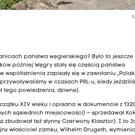
1
granicach państwa węgierskiego? Było to jeszcze
ków później Węgry stały się częścią państwa
w współistnienia zapisały się w zawołaniu „Polak
 przywoływaliśmy w czasach PRL-u, kiedy jeździli
ł tego powiedzenia, dziwne).
oczątku XIV wieku i opisana w dokumencie z 1320
nnych sąsiednich miejscowości) – sprzedawał Ko
z zbudował też słynny Czerwony Klasztor). I to J
ny właściciel zamku, Wilhelm Drugeth, wymieni