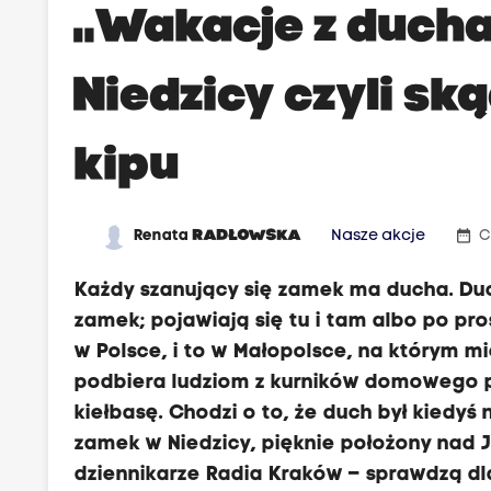
„Wakacje z duch
Niedzicy czyli ską
kipu
date_range
Renata
RADŁOWSKA
Nasze akcje
C
Każdy szanujący się zamek ma ducha. Duc
zamek; pojawiają się tu i tam albo po pro
w Polsce, i to w Małopolsce, na którym mi
podbiera ludziom z kurników domowego p
kiełbasę. Chodzi o to, że duch był kiedy
zamek w Niedzicy, pięknie położony nad 
dziennikarze Radia Kraków – sprawdzą dla