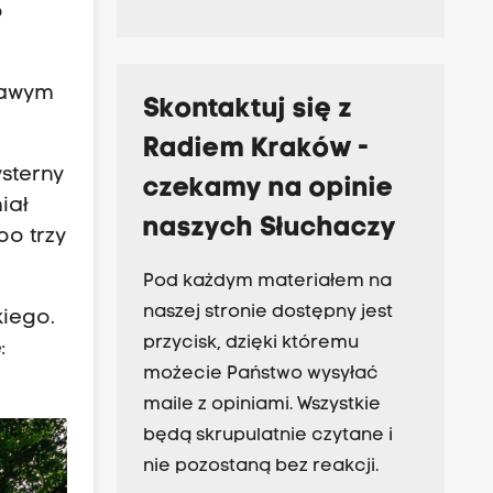
o
prawym
Skontaktuj się z
Radiem Kraków -
sterny
czekamy na opinie
iał
naszych Słuchaczy
o trzy
Pod każdym materiałem na
naszej stronie dostępny jest
kiego.
przycisk, dzięki któremu
:
możecie Państwo wysyłać
maile z opiniami. Wszystkie
będą skrupulatnie czytane i
nie pozostaną bez reakcji.