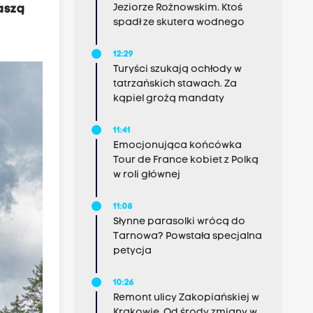
aszą
Jeziorze Rożnowskim. Ktoś
spadł ze skutera wodnego
12:29
Turyści szukają ochłody w
tatrzańskich stawach. Za
kąpiel grożą mandaty
11:41
Emocjonująca końcówka
Tour de France kobiet z Polką
w roli głównej
11:08
Słynne parasolki wrócą do
Tarnowa? Powstała specjalna
petycja
10:26
Remont ulicy Zakopiańskiej w
Krakowie. Od środy zmiany w