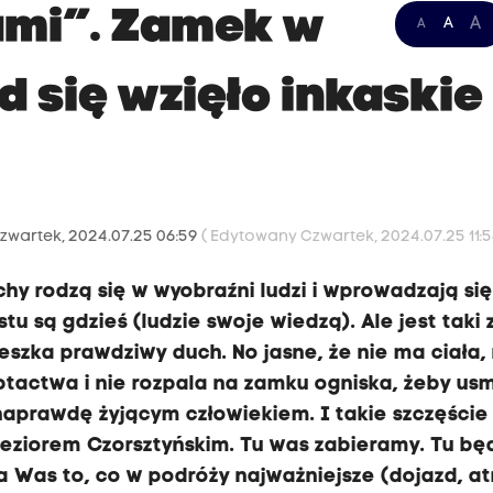
ami”. Zamek w
A
A
A
d się wzięło inkaskie
zwartek, 2024.07.25 06:59
( Edytowany Czwartek, 2024.07.25 11:5
hy rodzą się w wyobraźni ludzi i wprowadzają się
stu są gdzieś (ludzie swoje wiedzą). Ale jest taki
eszka prawdziwy duch. No jasne, że nie ma ciała, 
tactwa i nie rozpala na zamku ogniska, żeby us
ś naprawdę żyjącym człowiekiem. I takie szczęści
Jeziorem Czorsztyńskim. Tu was zabieramy. Tu bę
 Was to, co w podróży najważniejsze (dojazd, at