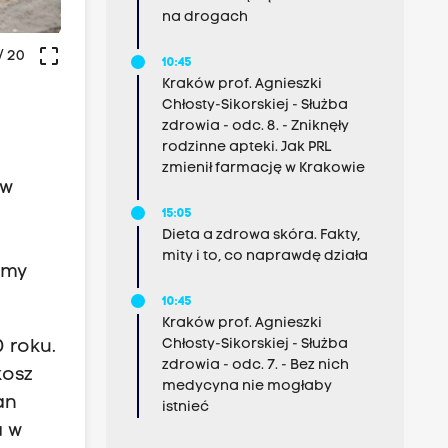
na drogach
crop_free
/ 20
10:45
Kraków prof. Agnieszki
Chłosty-Sikorskiej - Służba
zdrowia - odc. 8. - Zniknęły
rodzinne apteki. Jak PRL
zmienił farmację w Krakowie
 w
15:05
Dieta a zdrowa skóra. Fakty,
mity i to, co naprawdę działa
śmy
10:45
Kraków prof. Agnieszki
Chłosty-Sikorskiej - Służba
 roku.
zdrowia - odc. 7. - Bez nich
kosz
medycyna nie mogłaby
an
istnieć
a w