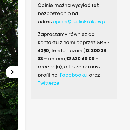
Opinie można wysyłać też
bezpośrednio na
adres
opinie@radiokrakow.pl
Zapraszamy również do
kontaktu z nami poprzez SMS -
4080
, telefonicznie (
12 200 33
33
– antena,
12 630 60 00
–
recepcja), a także na nasz
›
profil na
Facebooku
oraz
Twitterze