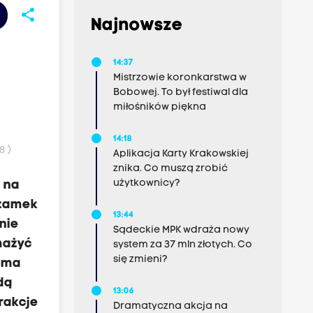
share
Najnowsze
14:37
Mistrzowie koronkarstwa w
Bobowej. To był festiwal dla
miłośników piękna
14:18
8 )
Aplikacja Karty Krakowskiej
znika. Co muszą zrobić
użytkownicy?
 na
 zamek
13:44
nie
Sądeckie MPK wdraża nowy
mażyć
system za 37 mln złotych. Co
się zmieni?
e ma
dą
13:06
rakcje
Dramatyczna akcja na