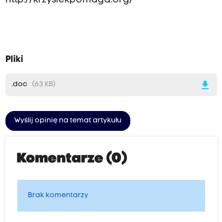
http://krzysiekpomaga.org/
Pliki
download
.doc
(63 KB)
Wyślij opinię na temat artykułu
Komentarze (0)
Brak komentarzy