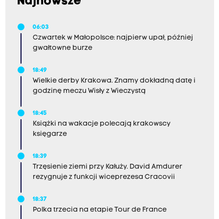
Najnowsze
06:03
Czwartek w Małopolsce: najpierw upał, później
gwałtowne burze
18:49
Wielkie derby Krakowa. Znamy dokładną datę i
godzinę meczu Wisły z Wieczystą
18:45
Książki na wakacje polecają krakowscy
księgarze
18:39
Trzęsienie ziemi przy Kałuży. David Amdurer
rezygnuje z funkcji wiceprezesa Cracovii
18:37
Polka trzecia na etapie Tour de France