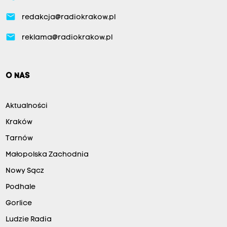
email
redakcja@radiokrakow.pl
email
reklama@radiokrakow.pl
O NAS
Aktualności
Kraków
Tarnów
Małopolska Zachodnia
Nowy Sącz
Podhale
Gorlice
Ludzie Radia