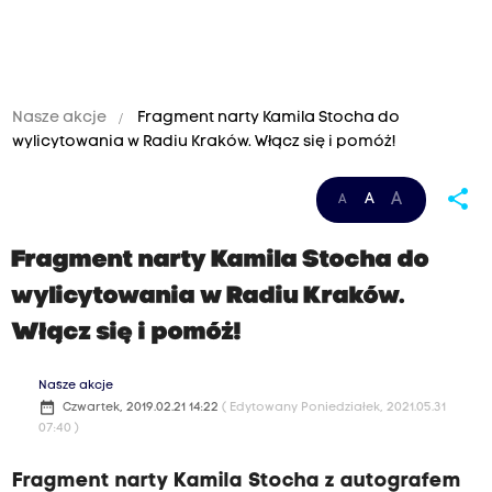
Nasze akcje
Fragment narty Kamila Stocha do
wylicytowania w Radiu Kraków. Włącz się i pomóż!
share
A
A
A
Fragment narty Kamila Stocha do
wylicytowania w Radiu Kraków.
Włącz się i pomóż!
Nasze akcje
date_range
Czwartek, 2019.02.21 14:22
( Edytowany Poniedziałek, 2021.05.31
07:40 )
Fragment narty Kamila Stocha z autografem