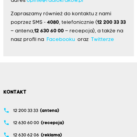
adres
opinie@radiokrakow.pl
Zapraszamy również do kontaktu z nami
poprzez SMS -
4080
, telefonicznie (
12 200 33 33
– antena,
12 630 60 00
– recepcja), a także na
nasz profil na
Facebooku
oraz
Twitterze
KONTAKT
phone
12 200 33 33
(antena)
phone
12 630 60 00
(recepcja)
phone
12 630 62 06
(reklama)