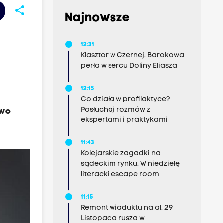
share
Najnowsze
12:31
Klasztor w Czernej. Barokowa
perła w sercu Doliny Eliasza
12:15
Co działa w profilaktyce?
Posłuchaj rozmów z
owo
ekspertami i praktykami
11:43
Kolejarskie zagadki na
sądeckim rynku. W niedzielę
literacki escape room
11:15
Remont wiaduktu na al. 29
Listopada rusza w