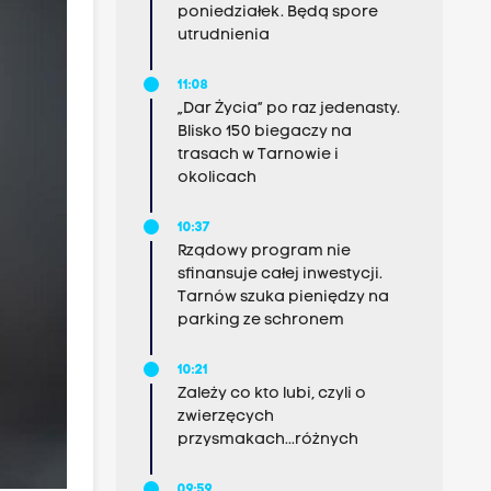
poniedziałek. Będą spore
utrudnienia
11:08
„Dar Życia” po raz jedenasty.
Blisko 150 biegaczy na
trasach w Tarnowie i
okolicach
10:37
Rządowy program nie
sfinansuje całej inwestycji.
Tarnów szuka pieniędzy na
parking ze schronem
10:21
Zależy co kto lubi, czyli o
zwierzęcych
przysmakach...różnych
09:59