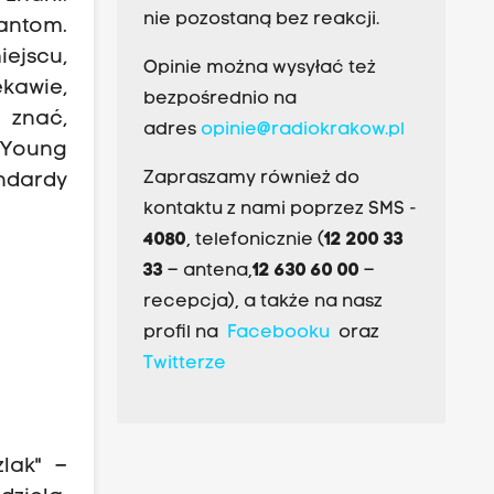
nie pozostaną bez reakcji.
tantom.
ejscu,
Opinie można wysyłać też
kawie,
bezpośrednio na
 znać,
adres
opinie@radiokrakow.pl
e Young
Zapraszamy również do
andardy
kontaktu z nami poprzez SMS -
4080
, telefonicznie (
12 200 33
33
– antena,
12 630 60 00
–
recepcja), a także na nasz
profil na
Facebooku
oraz
Twitterze
zlak" –