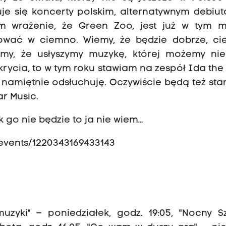
zuje się koncerty polskim, alternatywnym debiu
m wrażenie, że Green Zoo, jest już w tym mi
wać w ciemno. Wiemy, że będzie dobrze, cie
iemy, że usłyszymy muzykę, której możemy nie
krycia, to w tym roku stawiam na zespół Ida th
uż namiętnie odsłuchuję. Oczywiście będą też st
ar Music.
k go nie będzie to ja nie wiem…
events/1220343169433143
uzyki" – poniedziałek, godz. 19:05, "Nocny S