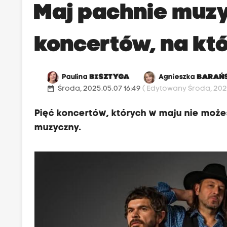
Maj pachnie muzy
koncertów, na kt
Paulina
BISZTYGA
Agnieszka
BARAŃ
date_range
Środa, 2025.05.07 16:49
( Edytowany Środa, 2025
Pięć koncertów, których w maju nie może
muzyczny.