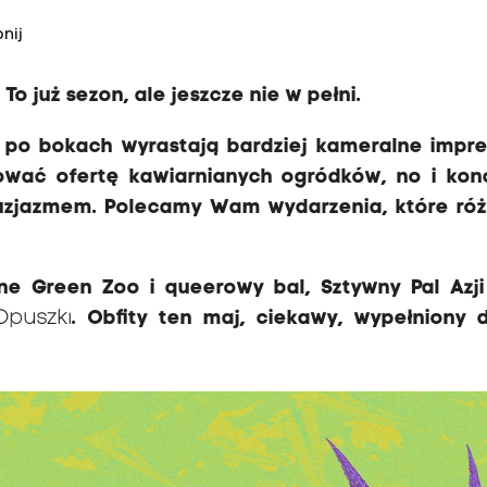
nij
o już sezon, ale jeszcze nie w pełni.
le po bokach wyrastają bardziej kameralne impre
ować ofertę kawiarnianych ogr
ó
dk
ó
w,
no
i kon
tuzjazmem.
Polecamy Wam wydarzenia, które róż
ne Green Zoo i queerowy bal, Sztywny Pal Azji
Opuszki
. Obfity ten maj, ciekawy, wypełniony