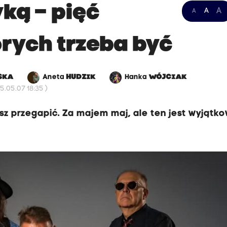
ką – pięć
A
A
A
órych trzeba być
SKA
Aneta
HUDZIK
Hanka
WÓJCIAK
.05.07 18:35 )
sz przegapić. Za majem maj, ale ten jest wyjątk