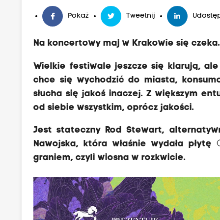
Pokaż
Tweetnij
Udostęp
Na koncertowy maj w Krakowie się czeka. T
Wielkie
f
estiwale jeszcze się klarują, a
chce się wychodzić do miasta, konsum
słucha się jakoś inaczej. Z większym en
od siebie wszystkim, oprócz jakości.
Jest stateczny Rod Stewart, alternatyw
Nawojska, która właśnie wydała płytę
graniem, czyli wiosna w rozkwicie.