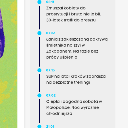
08:11
Zmuszał kobiety do
prostytucji i brutalnie je bił.
30-latek trafił do aresztu
07:36
Łania z zakleszczoną pokrywą
śmietnika na szyi w
Zakopanem. Na razie bez
próby uśpienia
07:15
SUP na lato! Kraków zaprasza
na bezpłatne treningi
07:02
Ciepła i pogodna sobota w
Małopolsce. Noc wyraźnie
chłodniejsza
21:01