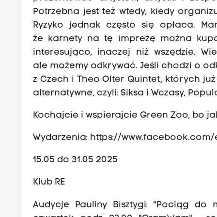
Potrzebna jest też wtedy, kiedy organi
Ryzyko jednak często się opłaca. Ma
że karnety na tę imprezę można kupo
interesująco, inaczej niż wszędzie. W
ale możemy odkrywać. Jeśli chodzi o od
z Czech i Theo Olter Quintet, których j
alternatywne, czyli: Siksa i Wczasy, Popul
Kochajcie i wspierajcie Green Zoo, bo ja
Wydarzenia:
https://www.facebook.com/
15.05 do 31.05 2025
Klub RE
Audycje Pauliny Bisztygi: "Pociąg do m