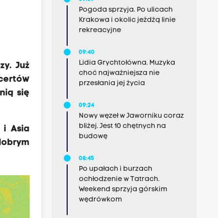
Pogoda sprzyja. Po ulicach
Krakowa i okolic jeżdżą linie
rekreacyjne
09:40
Lidia Grychtołówna. Muzyka
zy. Już
choć najważniejsza nie
cert
ó
w
przesłania jej życia
nią się
09:24
Nowy węzeł w Jaworniku coraz
bliżej. Jest 10 chętnych na
 i Asia
budowę
 dobrym
08:45
Po upałach i burzach
ochłodzenie w Tatrach.
Weekend sprzyja górskim
wędrówkom