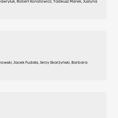
awryluk, Robert Konatowicz, Tadeusz Marek, Justyna
nowski, Jacek Fudała, Jerzy Skarżyński, Barbara