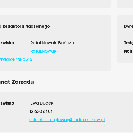
a Redaktora Naczelnego
Dyre
azwisko
Rafal Nowak-Bończa
Imię
Rafal.Nowak-
Mail
radiokrakow.pl
riat Zarządu
azwisko
Ewa Dudek
12 630 61 01
sekretariat.glowny@radiokrakow.pl