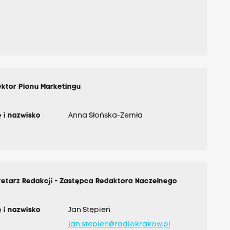
ktor Pionu Marketingu
 i nazwisko
Anna Słońska-Zemła
retarz Redakcji - Zastępca Redaktora Naczelnego
 i nazwisko
Jan Stępień
jan.stepien@radiokrakow.pl