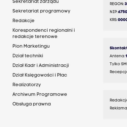
Sekretariat zarządu
REGON:
Sekretariat programowy
NIP:
675
KRS:
000
Redakcje
Korespondenci regionalni i
redakcje terenowe
Pion Marketingu
Skontakt
Dział techniki
Antena:
Tylko SM
Dział Kadr i Administracji
Recepcj
Dział Księgowości i Płac
Realizatorzy
Archiwum Programowe
Redakcj
Obsługa prawna
Reklama