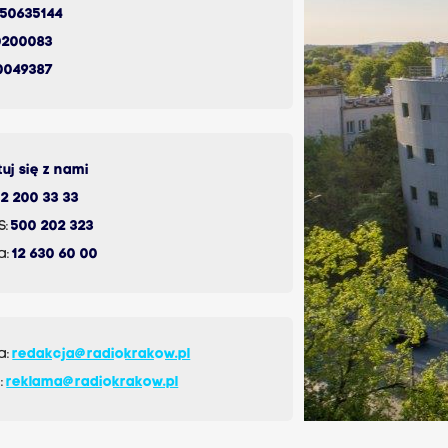
350635144
0200083
0049387
uj się z nami
12 200 33 33
S:
500 202 323
a:
12 630 60 00
a:
redakcja@radiokrakow.pl
:
reklama@radiokrakow.pl