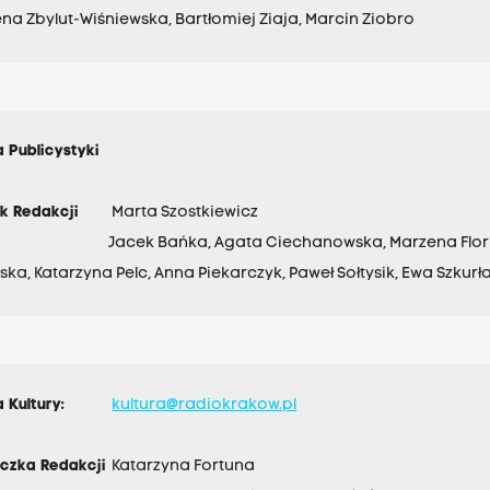
a Zbylut-Wiśniewska, Bartłomiej Ziaja, Marcin Ziobro
 Publicystyki
k Redakcji
Marta Szostkiewicz
Jacek Bańka, Agata Ciechanowska, Marzena Florko
ka, Katarzyna Pelc, Anna Piekarczyk, Paweł Sołtysik, Ewa Szkurł
 Kultury:
kultura@radiokrakow.pl
czka Redakcji
Katarzyna Fortuna