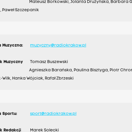
Mateusz Borkowski, Jolanta Drużyńska, Barbara G
, Paweł Szczepanik
a Muzyczna:
muzyczny@radiokrakow.pl
ik Muzyczny
Tomasz Buszewski
Agnieszka Barańska, Paulina Bisztyga, Piotr Chro
-Wilk, Hanka Wójciak, Rafał Zbrzeski
 Sportu:
sport@radiokrakow.pl
k Redakcji
Marek Solecki