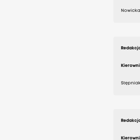
Nowicka
Redakcj
Kierown
Stępniak
Redakcja
Kierowni