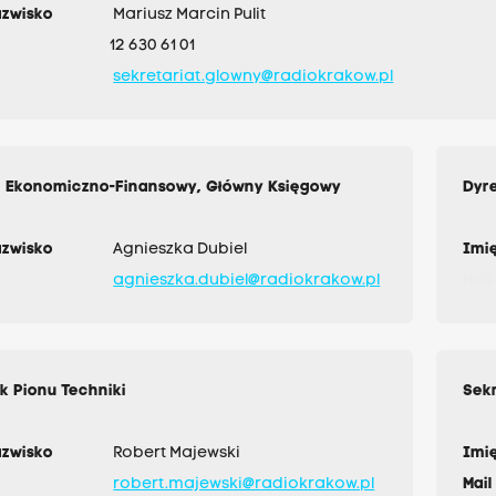
azwisko
Mariusz Marcin Pulit
12 630 61 01
sekretariat.glowny@radiokrakow.pl
r Ekonomiczno-Finansowy, Główny Księgowy
Dyre
azwisko
Agnieszka Dubiel
Imię
agnieszka.dubiel@radiokrakow.pl
Mail
k Pionu Techniki
Sek
azwisko
Robert Majewski
Imię
robert.majewski@radiokrakow.pl
Mail