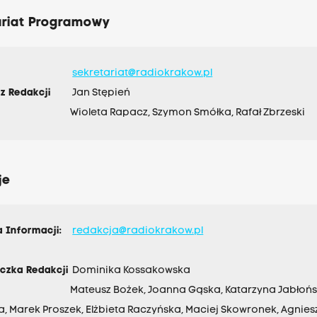
ariat Programowy
sekretariat@radiokrakow.pl
z Redakcji
Jan Stępień
Wioleta Rapacz, Szymon Smółka, Rafał Zbrzeski
je
 Informacji:
redakcja@radiokrakow.pl
czka Redakcji
Dominika Kossakowska
Mateusz Bożek, Joanna Gąska, Katarzyna Jabłońska
, Marek Proszek, Elżbieta Raczyńska, Maciej Skowronek, Agniesz