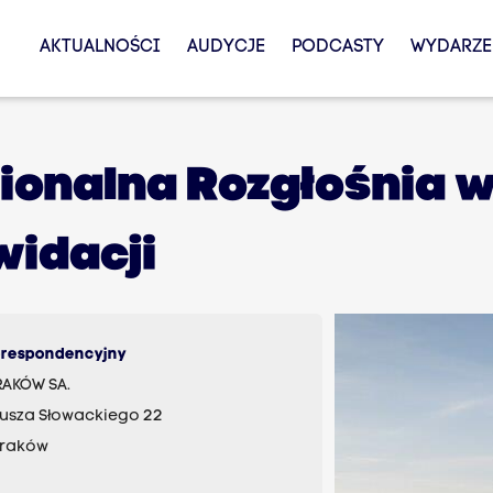
AKTUALNOŚCI
AUDYCJE
PODCASTY
WYDARZE
gionalna Rozgłośnia 
widacji
orespondencyjny
RAKÓW SA.
liusza Słowackiego 22
Kraków