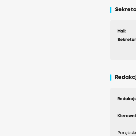
Sekret
Mail:
Sekretar
Redakc
Redakcja
Kierowni
Porębska