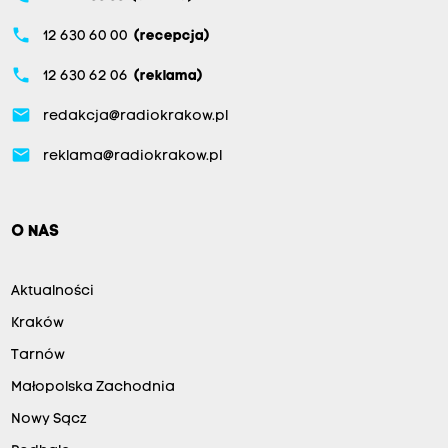
phone
12 630 60 00
(recepcja)
phone
12 630 62 06
(reklama)
email
redakcja@radiokrakow.pl
email
reklama@radiokrakow.pl
O NAS
Aktualności
Kraków
Tarnów
Małopolska Zachodnia
Nowy Sącz