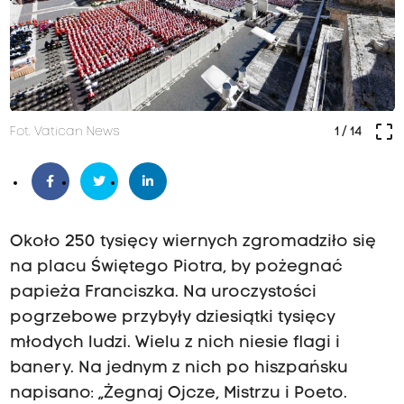
crop_free
Fot. Vatican News
1
/ 14
Około 250 tysięcy wiernych zgromadziło się
na placu Świętego Piotra, by pożegnać
papieża Franciszka. Na uroczystości
pogrzebowe przybyły dziesiątki tysięcy
młodych ludzi. Wielu z nich niesie flagi i
banery. Na jednym z nich po hiszpańsku
napisano: „Żegnaj Ojcze, Mistrzu i Poeto.