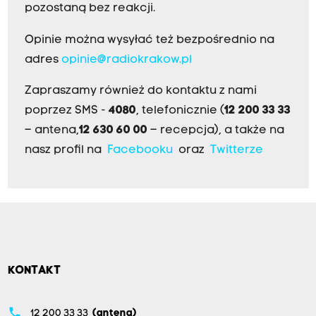
pozostaną bez reakcji.
Opinie można wysyłać też bezpośrednio na
adres
opinie@radiokrakow.pl
Zapraszamy również do kontaktu z nami
poprzez SMS -
4080
, telefonicznie (
12 200 33 33
– antena,
12 630 60 00
– recepcja), a także na
nasz profil na
Facebooku
oraz
Twitterze
KONTAKT
phone
12 200 33 33
(antena)