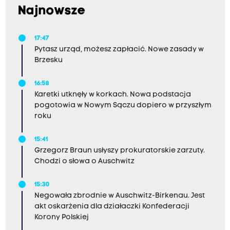
Najnowsze
17:47
Pytasz urząd, możesz zapłacić. Nowe zasady w
Brzesku
16:58
Karetki utknęły w korkach. Nowa podstacja
pogotowia w Nowym Sączu dopiero w przyszłym
roku
15:41
Grzegorz Braun usłyszy prokuratorskie zarzuty.
Chodzi o słowa o Auschwitz
15:30
Negowała zbrodnie w Auschwitz-Birkenau. Jest
akt oskarżenia dla działaczki Konfederacji
Korony Polskiej