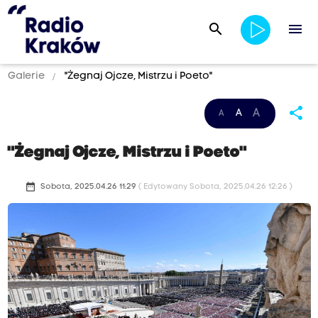
search
menu
Galerie
"Żegnaj Ojcze, Mistrzu i Poeto"
share
A
A
A
"Żegnaj Ojcze, Mistrzu i Poeto"
date_range
Sobota, 2025.04.26 11:29
( Edytowany Sobota, 2025.04.26 12:26 )