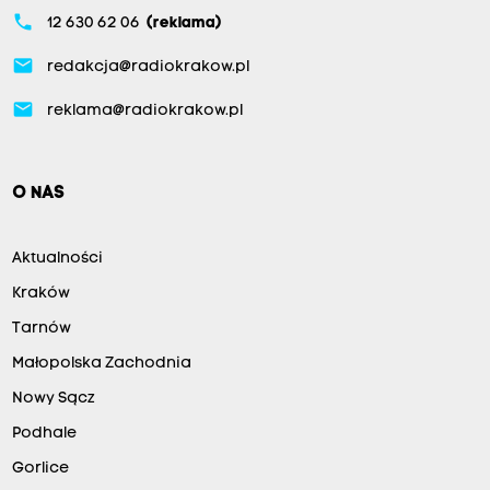
phone
12 630 62 06
(reklama)
email
redakcja@radiokrakow.pl
email
reklama@radiokrakow.pl
O NAS
Aktualności
Kraków
Tarnów
Małopolska Zachodnia
Nowy Sącz
Podhale
Gorlice