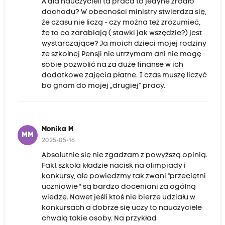
A dla nauczycieli ta praca to jedyne źródło
dochodu? W obecności ministry stwierdza się,
że czasu nie liczą - czy można też zrozumieć,
że to co zarabiają ( stawki jak wszędzie?) jest
wystarczające? Ja moich dzieci mojej rodziny
ze szkolnej Pensji nie utrzymam ani nie mogę
sobie pozwolić na za duże finanse w ich
dodatkowe zajęcia płatne. I czas muszę liczyć
bo gnam do mojej „drugiej” pracy.
Monika M
MM
2025-05-16
Absolutnie się nie zgadzam z powyższą opinią.
Fakt szkola kładzie nacisk na olimpiady i
konkursy, ale powiedzmy tak zwani "przeciętni
uczniowie " są bardzo doceniani za ogólną
wiedzę. Nawet jeśli ktoś nie bierze udziału w
konkursach a dobrze się uczy to nauczyciele
chwalą takie osoby. Na przykład