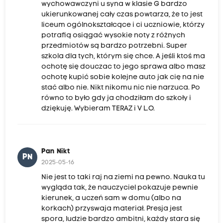
wychowawczyni u syna w klasie G bardzo
ukierunkowanej cały czas powtarza, że to jest
liceum ogólnokształcące i ci uczniowie, którzy
potrafią osiągać wysokie noty z różnych
przedmiotów są bardzo potrzebni. Super
szkola dla tych, którym się chce. A jeśli ktoś ma
ochotę się douczac to jego sprawa albo masz
ochotę kupić sobie kolejne auto jak cię na nie
stać albo nie. Nikt nikomu nic nie narzuca. Po
równo to było gdy ja chodziłam do szkoły i
dziękuję. Wybieram TERAZ i V L.O.
Pan Nikt
PN
2025-05-16
Nie jest to taki raj na ziemi na pewno. Nauka tu
wygląda tak, że nauczyciel pokazuje pewnie
kierunek, a uczeń sam w domu (albo na
korkach) przyswaja materiał. Presja jest
spora, ludzie bardzo ambitni, każdy stara się