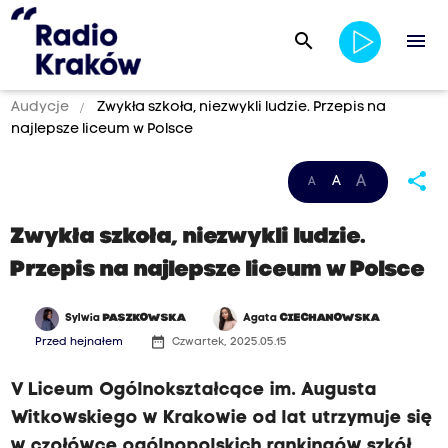
search
menu
Audycje
Zwykła szkoła, niezwykli ludzie. Przepis na
najlepsze liceum w Polsce
share
A
A
A
Zwykła szkoła, niezwykli ludzie.
Przepis na najlepsze liceum w Polsce
Sylwia
PASZKOWSKA
Agata
CIECHANOWSKA
date_range
Przed hejnałem
Czwartek, 2025.05.15
V Liceum Ogólnokształcące im. Augusta
Witkowskiego w Krakowie od lat utrzymuje się
w czołówce ogólnopolskich rankingów szkół