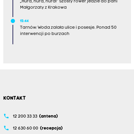
„Hura, hura, hura!” Szósty rower jedzie do pani
Małgorzaty z Krakowa
15:44
Tarnów: Woda zalała ulice i posesje. Ponad 50
interwencji po burzach
KONTAKT
phone
12 200 33 33
(antena)
phone
12 630 60 00
(recepcja)