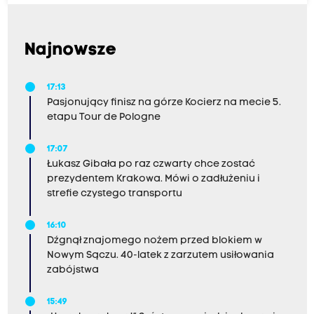
Najnowsze
17:13
Pasjonujący finisz na górze Kocierz na mecie 5.
etapu Tour de Pologne
17:07
Łukasz Gibała po raz czwarty chce zostać
prezydentem Krakowa. Mówi o zadłużeniu i
strefie czystego transportu
16:10
Dźgnął znajomego nożem przed blokiem w
Nowym Sączu. 40-latek z zarzutem usiłowania
zabójstwa
15:49