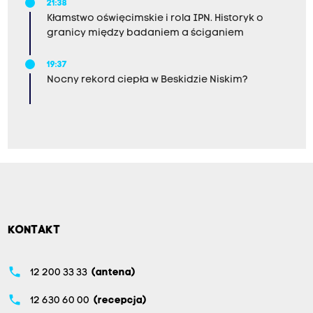
21:38
Kłamstwo oświęcimskie i rola IPN. Historyk o
granicy między badaniem a ściganiem
19:37
Nocny rekord ciepła w Beskidzie Niskim?
KONTAKT
phone
12 200 33 33
(antena)
phone
12 630 60 00
(recepcja)