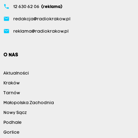
phone
12 630 62 06
(reklama)
email
redakcja@radiokrakow.pl
email
reklama@radiokrakow.pl
O NAS
Aktualności
Kraków
Tarnów
Małopolska Zachodnia
Nowy Sącz
Podhale
Gorlice