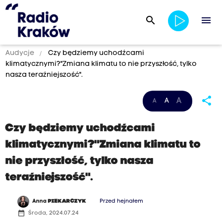
search
menu
Audycje
Czy będziemy uchodźcami
klimatycznymi?"Zmiana klimatu to nie przyszłość, tylko
nasza teraźniejszość".
share
A
A
A
Czy będziemy uchodźcami
klimatycznymi?"Zmiana klimatu to
nie przyszłość, tylko nasza
teraźniejszość".
Anna
PIEKARCZYK
Przed hejnałem
date_range
Środa, 2024.07.24