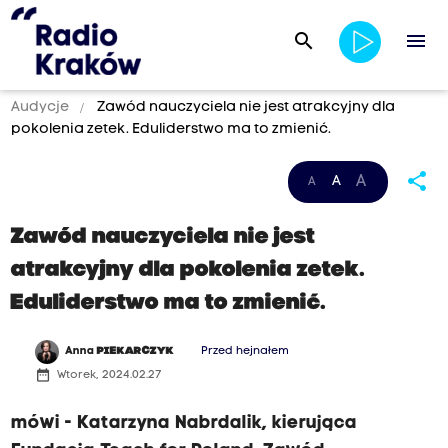
search
menu
Audycje
Zawód nauczyciela nie jest atrakcyjny dla
pokolenia zetek. Eduliderstwo ma to zmienić.
share
A
A
A
Zawód nauczyciela nie jest
atrakcyjny dla pokolenia zetek.
Eduliderstwo ma to zmienić.
Anna
PIEKARCZYK
Przed hejnałem
date_range
Wtorek, 2024.02.27
mówi - Katarzyna Nabrdalik, kierująca