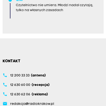
12:55
Czytelnictwo nie umiera. Młodzi nadal czytają,
tylko na własnych zasadach
KONTAKT
phone
12 200 33 33
(antena)
phone
12 630 60 00
(recepcja)
phone
12 630 62 06
(reklama)
email
redakcja@radiokrakow.pl