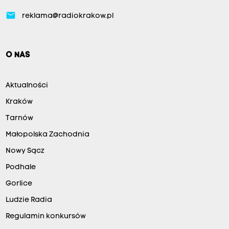
email
reklama@radiokrakow.pl
O NAS
Aktualności
Kraków
Tarnów
Małopolska Zachodnia
Nowy Sącz
Podhale
Gorlice
Ludzie Radia
Regulamin konkursów