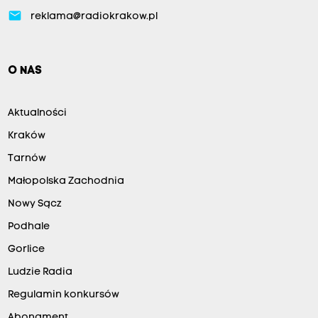
email
reklama@radiokrakow.pl
O NAS
Aktualności
Kraków
Tarnów
Małopolska Zachodnia
Nowy Sącz
Podhale
Gorlice
Ludzie Radia
Regulamin konkursów
Abonament