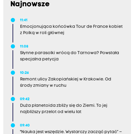
Najnowsze
11:41
Emocjonująca końcówka Tour de France kobiet
z Polką w roli głównej
11:08
Słynne parasolki wrócą do Tarnowa? Powstała
specjalna petycja
10:26
Remont ulicy Zakopiańskiej w Krakowie. Od
środy zmiany w ruchu
09:42
Duża planetoida zbliży się do Ziemi. To jej
najbliższy przelot od wielu lat
09:40
"Nauka jest wszędzie. Wystarczy zacząć pytać” –