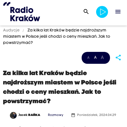
search
menu
Audycje
Za kilka lat Kraków będzie najdroższym
miastem w Polsce jeśli chodzi o ceny mieszkań. Jak to
powstrzymać?
share
A
A
A
Za kilka lat Kraków będzie
najdroższym miastem w Polsce jeśli
chodzi o ceny mieszkań. Jak to
powstrzymać?
date_range
Jacek
BAŃKA
Rozmowy
Poniedziałek, 2024.04.29