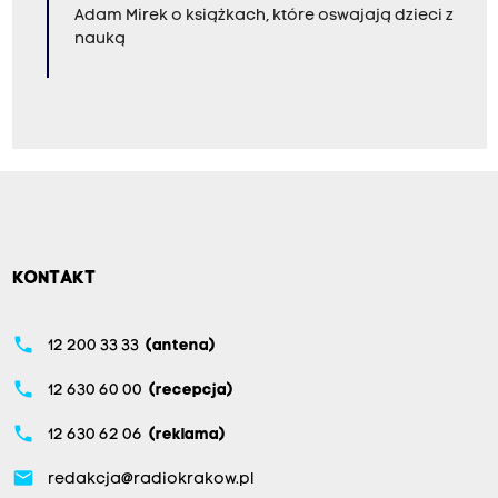
Adam Mirek o książkach, które oswajają dzieci z
nauką
KONTAKT
phone
12 200 33 33
(antena)
phone
12 630 60 00
(recepcja)
phone
12 630 62 06
(reklama)
email
redakcja@radiokrakow.pl