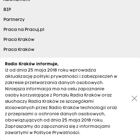
BIP
Partnerzy
Praca na Pracuj.pl
Praca Kraków
Praca Kraków
Targi pracy Kraków
Radio Kraków informuje,
Telekwiaciarnia Kraków
iż od dnia 25 maja 2018 roku wprowadza
aktualizację polityki prywatności i zabezpieczeń w
Tanie loty
zakresie przetwarzania danych osobowych.
Niniejsza informacja ma na celu zapoznanie
Hotele
osoby korzystające z Portalu Radia Kraków oraz
Kurtki zimowe damskie
słuchaczy Radia Kraków ze szczegółami
stosowanych przez Radio Kraków technologii oraz
Artykuły biurowe
z przepisami o ochronie danych osobowych,
Baza ofert pracy
obowiązujących od dnia 25 maja 2018 roku.
Zapraszamy do zapoznania się z informacjami
the:blog
zawartymi w Polityce Prywatności.
Mieszkania w Krakowie