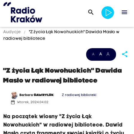
search
menu
Audycje
"Z życia Łąk Nowohuckich" Dawida Masło w
radiowej bibliotece
share
A
A
A
"Z życia Łąk Nowohuckich" Dawida
Masło w radiowej bibliotece
Barbara
GAWRYLUK
Z radiowej biblioteki
date_range
Wtorek, 2024.04.02
Na początek wiosny "Z życia Łąk
Nowohuckich" w radiowej bibliotece. Dawid
Masło czyta fragmenty swojej książki o życiu