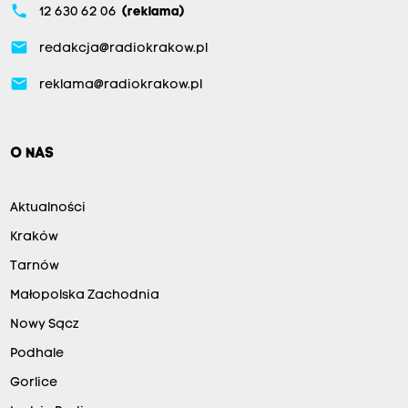
phone
12 630 62 06
(reklama)
email
redakcja@radiokrakow.pl
email
reklama@radiokrakow.pl
O NAS
Aktualności
Kraków
Tarnów
Małopolska Zachodnia
Nowy Sącz
Podhale
Gorlice