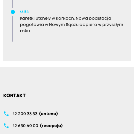
16:58
Karetki utknęły w korkach. Nowa podstacja
pogotowia w Nowym Sączu dopiero w przyszłym
roku
KONTAKT
phone
12 200 33 33
(antena)
phone
12 630 60 00
(recepcja)