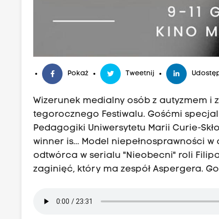
Pokaż
Tweetnij
Udostęp
Wizerunek medialny osób z autyzmem i z
tegorocznego Festiwalu. Gośćmi specja
Pedagogiki Uniwersytetu Marii Curie-Skłod
winner is... Model niepełnosprawności 
odtwórca w serialu "Nieobecni" roli Fili
zaginięć, który ma zespół Aspergera. G