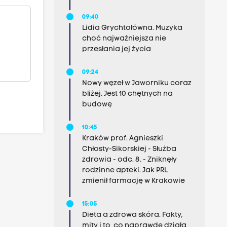
09:40
Lidia Grychtołówna. Muzyka
choć najważniejsza nie
przesłania jej życia
09:24
Nowy węzeł w Jaworniku coraz
bliżej. Jest 10 chętnych na
budowę
10:45
Kraków prof. Agnieszki
Chłosty-Sikorskiej - Służba
zdrowia - odc. 8. - Zniknęły
rodzinne apteki. Jak PRL
zmienił farmację w Krakowie
15:05
Dieta a zdrowa skóra. Fakty,
mity i to, co naprawdę działa