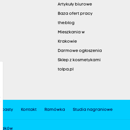
Artykuły biurowe
Baza ofert pracy
the:blog
Mieszkania w
Krakowie
Darmowe ogłoszenia
Sklep z kosmetykami
tolpa.pl
dcasty
Kontakt
Ramówka
Studia nagraniowe
 Kraków