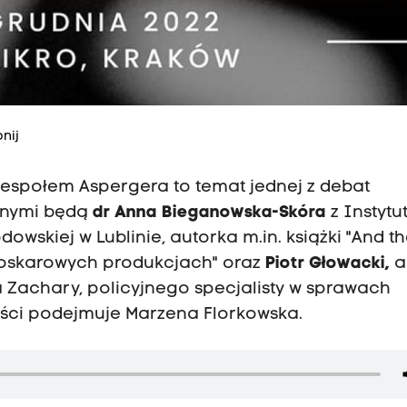
nij
espołem Aspergera to temat jednej z debat
lnymi będą
dr Anna Bieganowska-Skóra
z Instytu
owskiej w Lublinie, autorka m.in. książki "And t
w oskarowych produkcjach" oraz
Piotr Głowacki,
a
pa Zachary, policyjnego specjalisty w sprawach
ości podejmuje Marzena Florkowska.