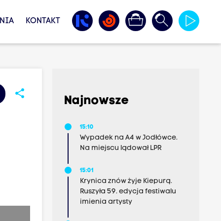
NIA
KONTAKT
share
Najnowsze
15:10
Wypadek na A4 w Jodłówce.
Na miejscu lądował LPR
15:01
Krynica znów żyje Kiepurą.
Ruszyła 59. edycja festiwalu
imienia artysty