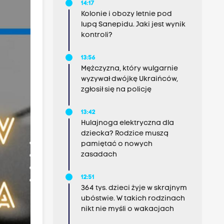
14:17
Kolonie i obozy letnie pod
lupą Sanepidu. Jaki jest wynik
kontroli?
13:56
Mężczyzna, który wulgarnie
wyzywał dwójkę Ukraińców,
zgłosił się na policję
13:42
Hulajnoga elektryczna dla
dziecka? Rodzice muszą
pamiętać o nowych
zasadach
12:51
364 tys. dzieci żyje w skrajnym
ubóstwie. W takich rodzinach
nikt nie myśli o wakacjach