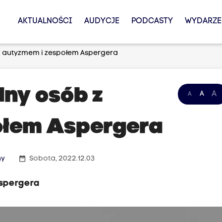
AKTUALNOŚCI
AUDYCJE
PODCASTY
WYDARZE
z autyzmem i zespołem Aspergera
ny osób z
A
A
A
ołem Aspergera
date_range
ny
Sobota, 2022.12.03
Aspergera