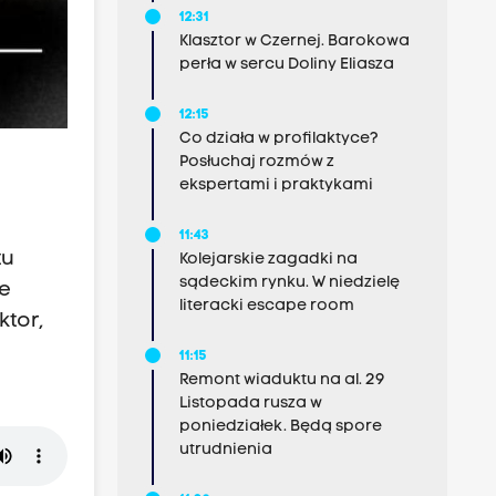
12:31
Klasztor w Czernej. Barokowa
perła w sercu Doliny Eliasza
12:15
Co działa w profilaktyce?
Posłuchaj rozmów z
ekspertami i praktykami
11:43
tu
Kolejarskie zagadki na
sądeckim rynku. W niedzielę
he
literacki escape room
ktor,
11:15
Remont wiaduktu na al. 29
Listopada rusza w
poniedziałek. Będą spore
utrudnienia