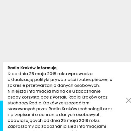
Radio Kraków informuje,
iż od dnia 25 maja 2018 roku wprowadza
aktualizację polityki prywatności i zabezpieczeń w
zakresie przetwarzania danych osobowych.
Niniejsza informacja ma na celu zapoznanie
osoby korzystające z Portalu Radia Kraków oraz
słuchaczy Radia Kraków ze szczegółami
stosowanych przez Radio Kraków technologii oraz
Zobacz
Kultura
Sport
Muzyka
Audycje
Po
z przepisami o ochronie danych osobowych,
obowiązujących od dnia 25 maja 2018 roku.
Zapraszamy do zapoznania się z informacjami
RADIO KRAKÓW SA. Aleja Juliusza Słowackiego 22, 30-007