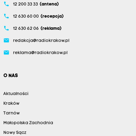
phone
12 200 33 33
(antena)
phone
12 630 60 00
(recepcja)
phone
12 630 62 06
(reklama)
email
redakcja@radiokrakow.pl
email
reklama@radiokrakow.pl
O NAS
Aktualności
Kraków
Tarnów
Małopolska Zachodnia
Nowy Sącz