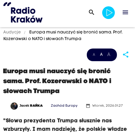
search
menu
Audycje
Europa musi nauczyć się bronić sama. Prof.
Kozerawski o NATO i słowach Trumpa
share
A
A
A
Europa musi nauczyć się bronić
sama. Prof. Kozerawski o NATO i
słowach Trumpa
date_range
Jacek
BAŃKA
Zachód Europy
Wtorek, 2026.01.27
"Słowa prezydenta Trumpa słusznie nas
wzburzyły. I mam nadzieję, że polskie władze