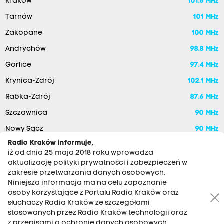
Kraków
101.6 MHz
Tarnów
101 MHz
Zakopane
100 MHz
Andrychów
98.8 MHz
Gorlice
97.4 MHz
Krynica-Zdrój
102.1 MHz
Rabka-Zdrój
87.6 MHz
Szczawnica
90 MHz
Nowy Sącz
90 MHz
Radio Kraków informuje,
iż od dnia 25 maja 2018 roku wprowadza
aktualizację polityki prywatności i zabezpieczeń w
zakresie przetwarzania danych osobowych.
Niniejsza informacja ma na celu zapoznanie
osoby korzystające z Portalu Radia Kraków oraz
słuchaczy Radia Kraków ze szczegółami
stosowanych przez Radio Kraków technologii oraz
RADIO KRAKÓW SA. Aleja Juliusza Słowackiego 22, 30-007
z przepisami o ochronie danych osobowych,