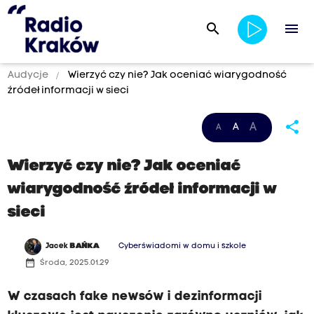
search
menu
Audycje
Wierzyć czy nie? Jak oceniać wiarygodność
źródeł informacji w sieci
share
A
A
A
Wierzyć czy nie? Jak oceniać
wiarygodność źródeł informacji w
sieci
Jacek
BAŃKA
Cyberświadomi w domu i szkole
date_range
Środa, 2025.01.29
W czasach fake newsów i dezinformacji