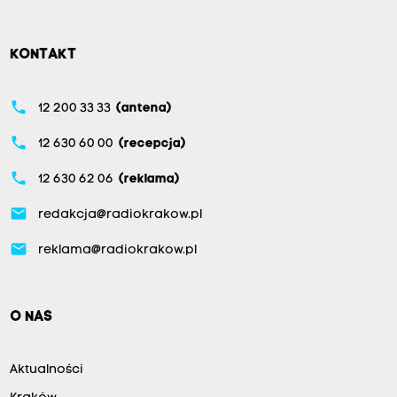
KONTAKT
phone
12 200 33 33
(antena)
phone
12 630 60 00
(recepcja)
phone
12 630 62 06
(reklama)
email
redakcja@radiokrakow.pl
email
reklama@radiokrakow.pl
O NAS
Aktualności