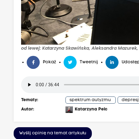
od lewej: Katarzyna Skawińska, Aleksandra Mazurek,
Pokaż
Tweetnij
Udostęp
Tematy:
spektrum autyzmu
depres
Autor:
Katarzyna Pelc
Wyślij opinię na temat artykułu