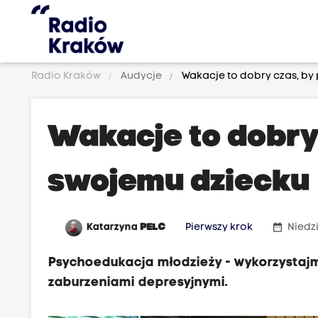
Radio Kraków
Audycje
Wakacje to dobry czas, b
Wakacje to dobry
swojemu dziecku
date_range
Katarzyna
PELC
Pierwszy krok
Niedzi
Psychoedukacja młodzieży - wykorzystaj
zaburzeniami depresyjnymi.