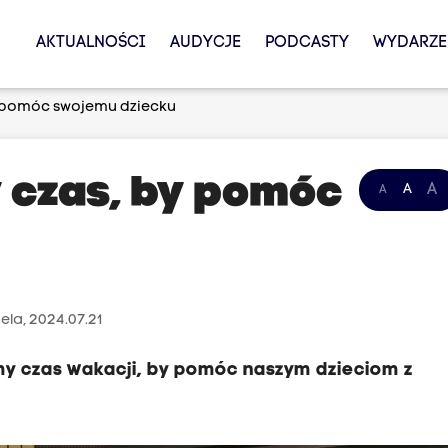
AKTUALNOŚCI
AUDYCJE
PODCASTY
WYDARZE
y pomóc swojemu dziecku
 czas, by pomóc
A
A
A
ela, 2024.07.21
my czas wakacji, by pomóc naszym dzieciom z