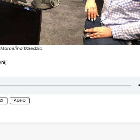
 Marcelina Dziedzic
nij
ja
ADHD