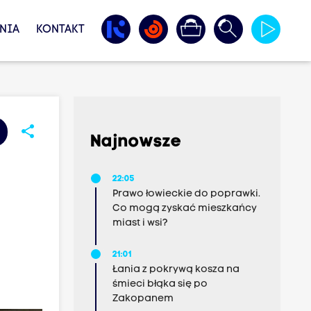
NIA
KONTAKT
share
Najnowsze
22:05
Prawo łowieckie do poprawki.
Co mogą zyskać mieszkańcy
miast i wsi?
21:01
Łania z pokrywą kosza na
śmieci błąka się po
Zakopanem