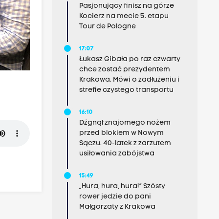
Pasjonujący finisz na górze
Kocierz na mecie 5. etapu
Tour de Pologne
17:07
Łukasz Gibała po raz czwarty
chce zostać prezydentem
Krakowa. Mówi o zadłużeniu i
strefie czystego transportu
16:10
Dźgnął znajomego nożem
przed blokiem w Nowym
Sączu. 40-latek z zarzutem
usiłowania zabójstwa
15:49
„Hura, hura, hura!” Szósty
rower jedzie do pani
Małgorzaty z Krakowa