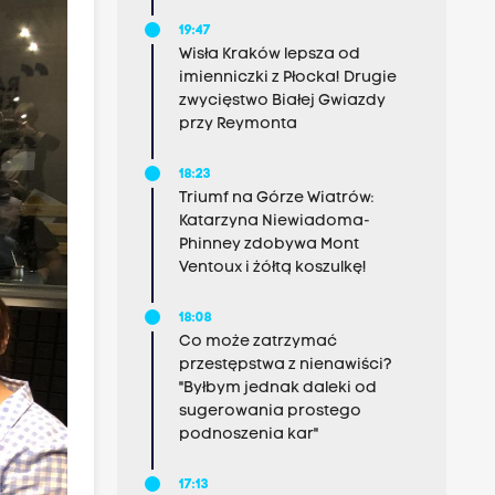
19:47
Wisła Kraków lepsza od
imienniczki z Płocka! Drugie
zwycięstwo Białej Gwiazdy
przy Reymonta
18:23
Triumf na Górze Wiatrów:
Katarzyna Niewiadoma-
Phinney zdobywa Mont
Ventoux i żółtą koszulkę!
18:08
Co może zatrzymać
przestępstwa z nienawiści?
"Byłbym jednak daleki od
sugerowania prostego
podnoszenia kar"
17:13