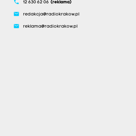
phone
12 630 62 06
(reklama)
email
redakcja@radiokrakow.pl
email
reklama@radiokrakow.pl