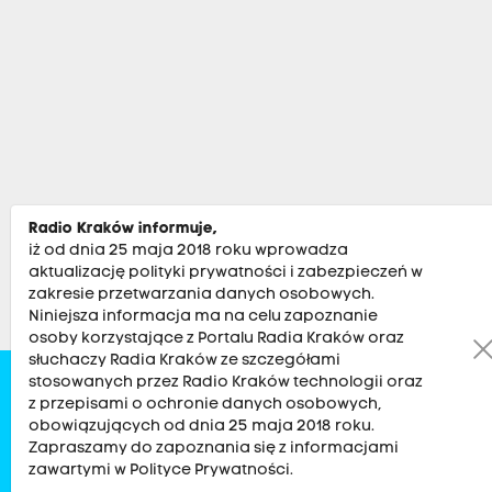
Radio Kraków informuje,
iż od dnia 25 maja 2018 roku wprowadza
aktualizację polityki prywatności i zabezpieczeń w
zakresie przetwarzania danych osobowych.
Niniejsza informacja ma na celu zapoznanie
osoby korzystające z Portalu Radia Kraków oraz
słuchaczy Radia Kraków ze szczegółami
stosowanych przez Radio Kraków technologii oraz
Zobacz
Kultura
Sport
Muzyka
Audycje
Po
z przepisami o ochronie danych osobowych,
obowiązujących od dnia 25 maja 2018 roku.
Zapraszamy do zapoznania się z informacjami
RADIO KRAKÓW SA. Aleja Juliusza Słowackiego 22, 30-007
zawartymi w Polityce Prywatności.