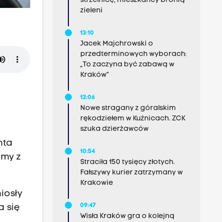
strzelnicę, mieszkańcy bronią
zieleni
13:10
Jacek Majchrowski o
przedterminowych wyborach:
„To zaczyna być zabawą w
Kraków”
12:06
Nowe stragany z góralskim
rękodziełem w Kuźnicach. ZCK
szuka dzierżawców
nta
10:54
amy z
Straciła 150 tysięcy złotych.
Fałszywy kurier zatrzymany w
Krakowie
iosły
09:47
a się
Wisła Kraków gra o kolejną