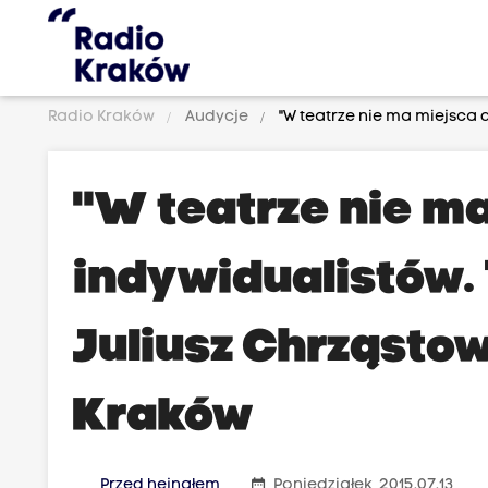
Radio Kraków
Audycje
"W teatrze nie ma miejsca d
"W teatrze nie ma
indywidualistów. T
Juliusz Chrząsto
Kraków
date_range
Przed hejnałem
Poniedziałek, 2015.07.13