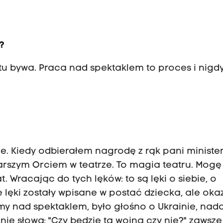
y?
ostu bywa. Praca nad spektaklem to proces i nigd
. Kiedy odbierałem nagrodę z rąk pani minister
starszym Orciem w teatrze. To magia teatru. Mogę
 Wracając do tych lęków: to są lęki o siebie, o
ie lęki zostały wpisane w postać dziecka, ale oka
śmy nad spektaklem, było głośno o Ukrainie, nadal
ie słowa: "Czy będzie ta wojna czy nie?" zawsze