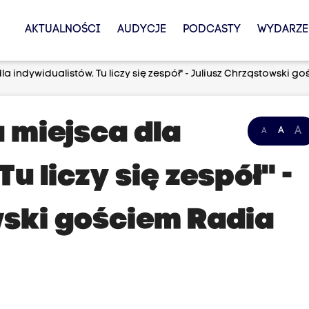
AKTUALNOŚCI
AUDYCJE
PODCASTY
WYDARZE
la indywidualistów. Tu liczy się zespół" - Juliusz Chrząstowski 
 miejsca dla
A
A
A
u liczy się zespół" -
wski gościem Radia