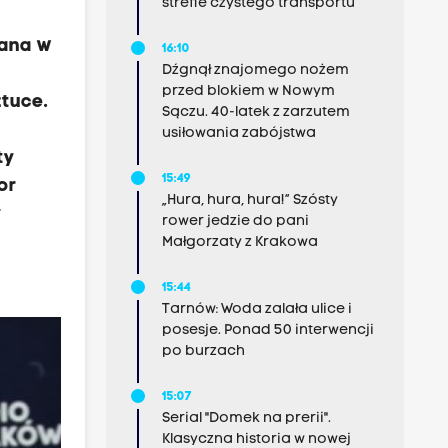
strefie czystego transportu
iana w
16:10
Dźgnął znajomego nożem
a
przed blokiem w Nowym
ztuce.
Sączu. 40-latek z zarzutem
usiłowania zabójstwa
ty
15:49
or
„Hura, hura, hura!” Szósty
y
rower jedzie do pani
Małgorzaty z Krakowa
15:44
Tarnów: Woda zalała ulice i
posesje. Ponad 50 interwencji
po burzach
15:07
Serial "Domek na prerii".
Klasyczna historia w nowej