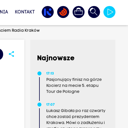
NIA
KONTAKT
gościem Radia Kraków
share
Najnowsze
17:13
Pasjonujący finisz na górze
Kocierz na mecie 5. etapu
Tour de Pologne
17:07
Łukasz Gibała po raz czwarty
chce zostać prezydentem
Krakowa. Mówi o zadłużeniu i