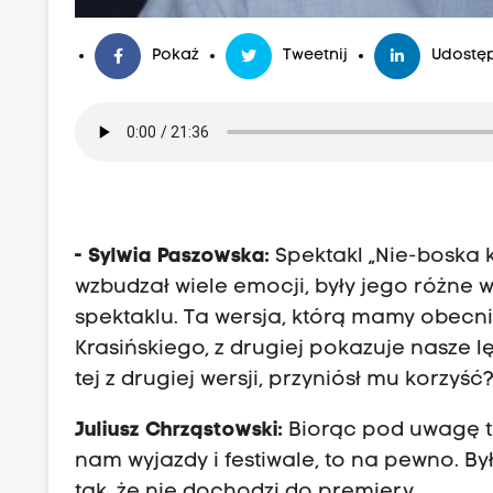
Pokaż
Tweetnij
Udostęp
- Sylwia Paszowska:
Spektakl „Nie-boska
wzbudzał wiele emocji, były jego różne 
spektaklu. Ta wersja, którą mamy obecni
Krasińskiego, z drugiej pokazuje nasze lę
tej z drugiej wersji, przyniósł mu korzyść
Juliusz Chrząstowski:
Biorąc pod uwagę to,
nam wyjazdy i festiwale, to na pewno. B
tak, że nie dochodzi do premiery.