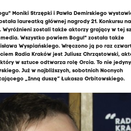
gu" Moniki Strzępki i Pawła Demirskiego wystaw
stała laureatką głównej nagrody 21. Konkursu n
 Wyróżnieni zostali także aktorzy grający w tej s
omedia. Wszystko powiem Bogu!" została także
isława Wyspiańskiego. Wręczono ją po raz czwar
iem Radia Kraków jest Juliusz Chrząstowski, akt
tóry w sztuce odtwarza rolę Orcia. To nie jedyn
skiego. Już w najbliższych, sobotnich Nocnych
tającego „Inną duszę” Łukasza Orbitowskiego.