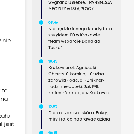
wygraną u siebie. TRANSMISJA
MECZU Z WISŁĄ PŁOCK
09:46
Nie będzie innego kandydata
z szyldem KO w Krakowie.
y nie
"Mam wsparcie Donalda
Tuska"
10:45
Kraków prof. Agnieszki
Chłosty-Sikorskiej - Służba
zdrowia - odc. 8. - Zniknęły
rodzinne apteki. Jak PRL
 to
zmienił farmację w Krakowie
 na
15:05
Dieta a zdrowa skóra. Fakty,
zało
mity i to, co naprawdę działa
 jest
10:45