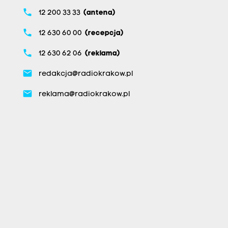
phone
12 200 33 33
(antena)
phone
12 630 60 00
(recepcja)
phone
12 630 62 06
(reklama)
email
redakcja@radiokrakow.pl
email
reklama@radiokrakow.pl