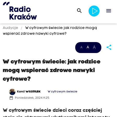
search
menu
Audycje
W cyfrowym świecie: jak rodzice mogą
wspierać zdrowe nawyki cyfrowe?
share
A
A
A
W cyfrowym świecie: jak rodzice
mogą wspierać zdrowe nawyki
cyfrowe?
Kamil
WSZOŁEK
W cyfrowym świecie
date_range
Poniedziałek, 2024.11.25
W cyfrowym świecie dzieci coraz częściej