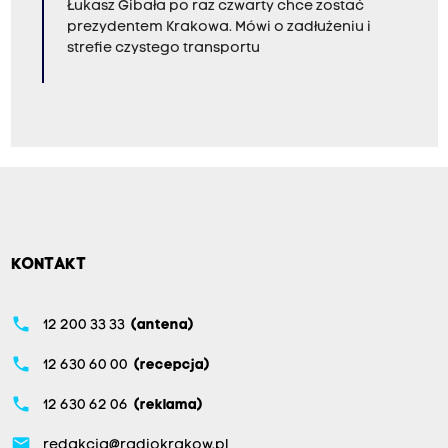
Łukasz Gibała po raz czwarty chce zostać
prezydentem Krakowa. Mówi o zadłużeniu i
strefie czystego transportu
KONTAKT
phone
12 200 33 33
(antena)
phone
12 630 60 00
(recepcja)
phone
12 630 62 06
(reklama)
email
redakcja@radiokrakow.pl