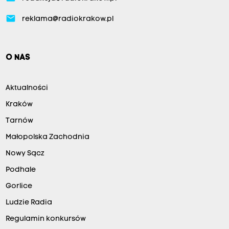
email
reklama@radiokrakow.pl
O NAS
Aktualności
Kraków
Tarnów
Małopolska Zachodnia
Nowy Sącz
Podhale
Gorlice
Ludzie Radia
Regulamin konkursów