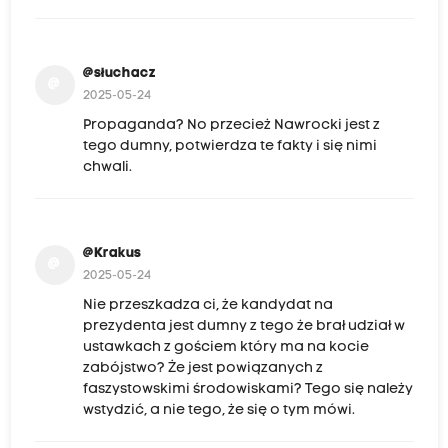
@słuchacz
@
2025-05-24
Propaganda? No przecież Nawrocki jest z
tego dumny, potwierdza te fakty i się nimi
chwali.
@Krakus
@
2025-05-24
Nie przeszkadza ci, że kandydat na
prezydenta jest dumny z tego że brał udział w
ustawkach z gościem który ma na kocie
zabójstwo? Że jest powiązanych z
faszystowskimi środowiskami? Tego się należy
wstydzić, a nie tego, że się o tym mówi.