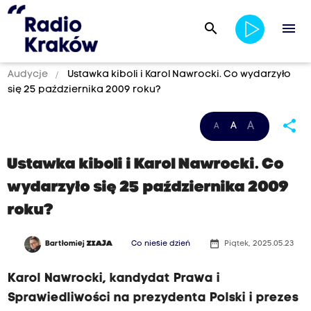
search
menu
Audycje
Ustawka kiboli i Karol Nawrocki. Co wydarzyło
się 25 października 2009 roku?
share
A
A
A
Ustawka kiboli i Karol Nawrocki. Co
wydarzyło się 25 października 2009
roku?
date_range
Bartłomiej
ZIAJA
Co niesie dzień
Piątek, 2025.05.23
Karol Nawrocki, kandydat Prawa i
Sprawiedliwości na prezydenta Polski i prezes