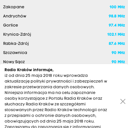
Zakopane
100 MHz
Andrychów
98.8 MHz
Gorlice
97.4 MHz
Krynica-Zdrój
102.1 MHz
Rabka-Zdrój
87.6 MHz
Szczawnica
90 MHz
Nowy Sącz
90 MHz
Radio Kraków informuje,
iż od dnia 25 maja 2018 roku wprowadza
aktualizację polityki prywatności i zabezpieczeń w
zakresie przetwarzania danych osobowych.
Niniejsza informacja ma na celu zapoznanie
osoby korzystające z Portalu Radia Kraków oraz
słuchaczy Radia Kraków ze szczegółami
stosowanych przez Radio Kraków technologii oraz
RADIO KRAKÓW SA. Aleja Juliusza Słowackiego 22, 30-007
z przepisami o ochronie danych osobowych,
Kraków
obowiązujących od dnia 25 maja 2018 roku.
Antena: 12 200 33 33
Zapraszamy do zapoznania się z informacjami