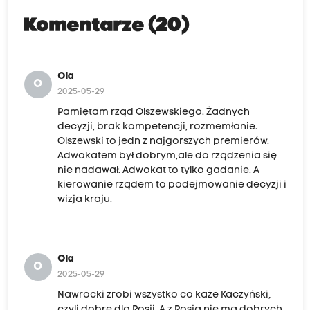
Komentarze (20)
Ola
O
2025-05-29
Pamiętam rząd Olszewskiego. Żadnych
decyzji, brak kompetencji, rozmemłanie.
Olszewski to jedn z najgorszych premierów.
Adwokatem był dobrym,ale do rządzenia się
nie nadawał. Adwokat to tylko gadanie. A
kierowanie rządem to podejmowanie decyzji i
wizja kraju.
Ola
O
2025-05-29
Nawrocki zrobi wszystko co każe Kaczyński,
czyli dobre dla Rosji. A z Rosją nie ma dobrych