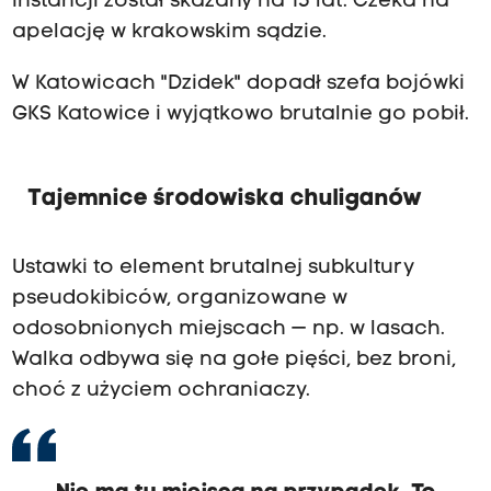
instancji został skazany na 15 lat. Czeka na
apelację w krakowskim sądzie.
W Katowicach "Dzidek" dopadł szefa bojówki
GKS Katowice i wyjątkowo brutalnie go pobił.
Tajemnice środowiska chuliganów
Ustawki to element brutalnej subkultury
pseudokibiców, organizowane w
odosobnionych miejscach — np. w lasach.
Walka odbywa się na gołe pięści, bez broni,
choć z użyciem ochraniaczy.