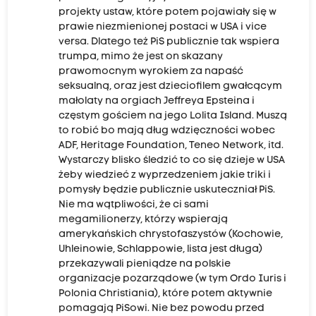
projekty ustaw, które potem pojawiały się w
prawie niezmienionej postaci w USA i vice
versa. Dlatego też PiS publicznie tak wspiera
trumpa, mimo że jest on skazany
prawomocnym wyrokiem za napaść
seksualną, oraz jest dzieciofilem gwałcącym
małolaty na orgiach Jeffreya Epsteina i
częstym gościem na jego Lolita Island. Muszą
to robić bo mają dług wdzięczności wobec
ADF, Heritage Foundation, Teneo Network, itd.
Wystarczy blisko śledzić to co się dzieje w USA
żeby wiedzieć z wyprzedzeniem jakie triki i
pomysły będzie publicznie uskuteczniał PiS.
Nie ma wątpliwości, że ci sami
megamilionerzy, którzy wspierają
amerykańskich chrystofaszystów (Kochowie,
Uhleinowie, Schlappowie, lista jest długa)
przekazywali pieniądze na polskie
organizacje pozarządowe (w tym Ordo Iuris i
Polonia Christiania), które potem aktywnie
pomagają PiSowi. Nie bez powodu przed