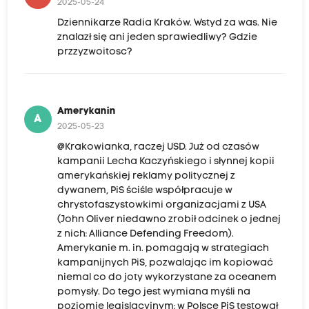
2025-05-24
Dziennikarze Radia Kraków. Wstyd za was. Nie
znalazł się ani jeden sprawiedliwy? Gdzie
przzyzwoitosc?
Amerykanin
A
2025-05-23
@Krakowianka, raczej USD. Już od czasów
kampanii Lecha Kaczyńskiego i słynnej kopii
amerykańskiej reklamy politycznej z
dywanem, PiS ściśle współpracuje w
chrystofaszystowkimi organizacjami z USA
(John Oliver niedawno zrobił odcinek o jednej
z nich: Alliance Defending Freedom).
Amerykanie m. in. pomagają w strategiach
kampanijnych PiS, pozwalając im kopiować
niemal co do joty wykorzystane za oceanem
pomysły. Do tego jest wymiana myśli na
poziomie legislacyjnym: w Polsce PiS testował