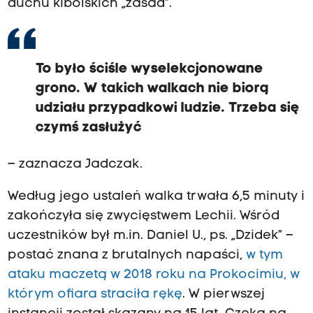
duchu kibolskich „zasad”.
To było ściśle wyselekcjonowane
grono. W takich walkach nie biorą
udziału przypadkowi ludzie. Trzeba się
czymś zasłużyć
– zaznacza Jadczak.
Według jego ustaleń walka trwała 6,5 minuty i
zakończyła się zwycięstwem Lechii. Wśród
uczestników był m.in. Daniel U., ps. „Dzidek” –
postać znana z brutalnych napaści,
w tym
ataku maczetą w 2018 roku na Prokocimiu, w
którym ofiara straciła rękę
. W pierwszej