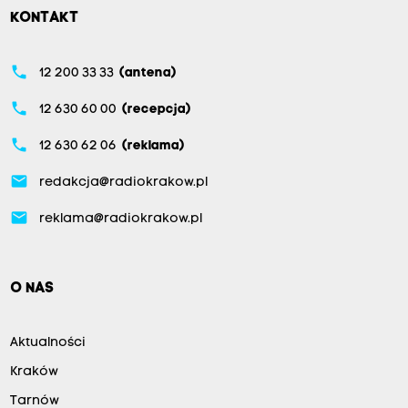
KONTAKT
phone
12 200 33 33
(antena)
phone
12 630 60 00
(recepcja)
phone
12 630 62 06
(reklama)
email
redakcja@radiokrakow.pl
email
reklama@radiokrakow.pl
O NAS
Aktualności
Kraków
Tarnów