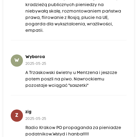
kradzieżą publicznych pieniedzy na
niebywałą skalę, rozmontowaniem państwa
prawa, flirowanie z Rosją, plucie na UE,
pogarda dla wyksztalcenia, wrażliwości,
empatii.
Wyborca
W
2025-05-25
A Trzaskowski świetny u Mentzena i jeszcze
potem poszli na piwo. Nawrockiemu
pozostaje wciągać "saszetki"
zig
Z
2025-05-25
Radio Krakow PO propaganda za pieniadze
podatnikow.Wstyd i hanba!!!!!