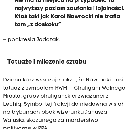
Nie ma tu miejsca na przypadek. To
najwyższy poziom zaufania i lojalności.
Ktoś taki jak Karol Nawrocki nie trafia
tam „z doskoku”
– podkreśla Jadczak.
Tatuaże i milczenie sztabu
Dziennikarz wskazuje także, że Nawrocki nosi
tatuaż z symbolem HWM — Chuligani Wolnego
Miasta, grupy chuligańskiej związanej z
Lechią. Symbol tej frakcji do niedawna wisiał
na trybunach obok wizerunku Janusza
Walusia, skazanego za morderstwo
polityczne w RPA.