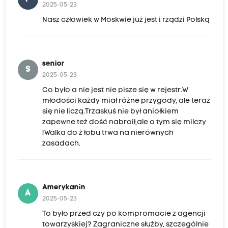
2025-05-23
Nasz człowiek w Moskwie już jest i rządzi Polską
senior
S
2025-05-23
Co było a nie jest nie pisze się w rejestr.W
młodości każdy miał różne przygody, ale teraz
się nie liczą.Trzaskuś nie był aniołkiem
zapewne też dość nabroił,ale o tym się milczy
!Walka do ż łobu trwa na nierównych
zasadach.
Amerykanin
A
2025-05-23
To było przed czy po kompromacie z agencji
towarzyskiej? Zagraniczne służby, szczególnie