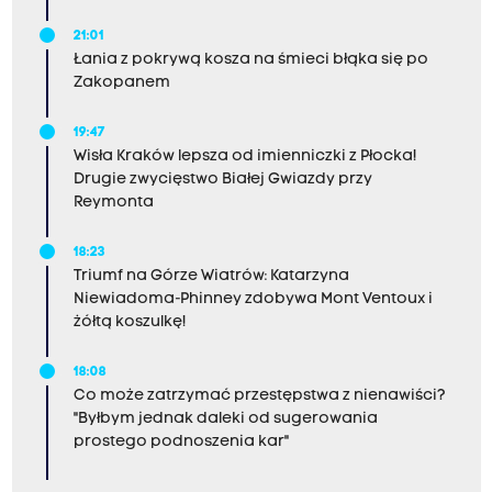
21:01
Łania z pokrywą kosza na śmieci błąka się po
Zakopanem
19:47
Wisła Kraków lepsza od imienniczki z Płocka!
Drugie zwycięstwo Białej Gwiazdy przy
Reymonta
18:23
Triumf na Górze Wiatrów: Katarzyna
Niewiadoma-Phinney zdobywa Mont Ventoux i
żółtą koszulkę!
18:08
Co może zatrzymać przestępstwa z nienawiści?
"Byłbym jednak daleki od sugerowania
prostego podnoszenia kar"