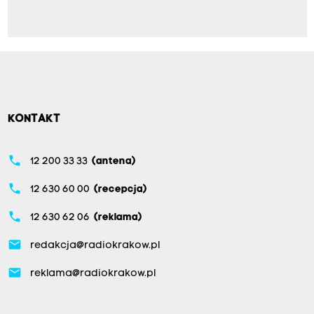
KONTAKT
phone
12 200 33 33
(antena)
phone
12 630 60 00
(recepcja)
phone
12 630 62 06
(reklama)
email
redakcja@radiokrakow.pl
email
reklama@radiokrakow.pl