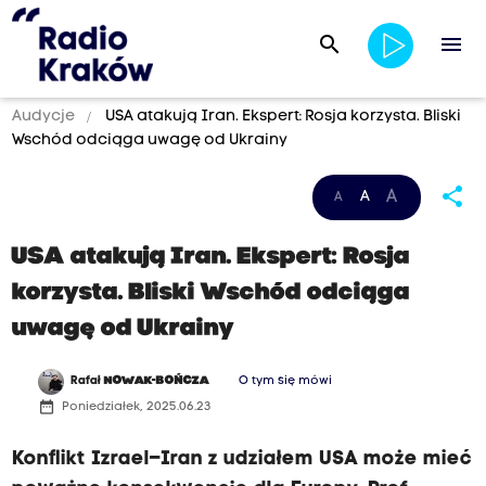
search
menu
Audycje
USA atakują Iran. Ekspert: Rosja korzysta. Bliski
Wschód odciąga uwagę od Ukrainy
share
A
A
A
USA atakują Iran. Ekspert: Rosja
korzysta. Bliski Wschód odciąga
uwagę od Ukrainy
Rafał
NOWAK-BOŃCZA
O tym się mówi
date_range
Poniedziałek, 2025.06.23
Konflikt Izrael–Iran z udziałem USA może mieć