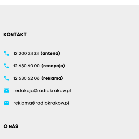
KONTAKT
phone
12 200 33 33
(antena)
phone
12 630 60 00
(recepcja)
phone
12 630 62 06
(reklama)
email
redakcja@radiokrakow.pl
email
reklama@radiokrakow.pl
O NAS