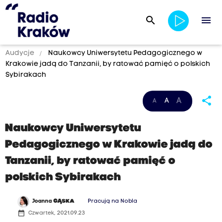
search
menu
Audycje
Naukowcy Uniwersytetu Pedagogicznego w
Krakowie jadą do Tanzanii, by ratować pamięć o polskich
Sybirakach
share
A
A
A
Naukowcy Uniwersytetu
Pedagogicznego w Krakowie jadą do
Tanzanii, by ratować pamięć o
polskich Sybirakach
Joanna
GĄSKA
Pracują na Nobla
date_range
Czwartek, 2021.09.23