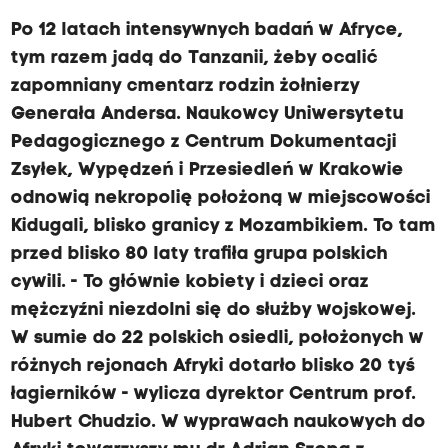
Po 12 latach intensywnych badań w Afryce,
tym razem jadą do Tanzanii, żeby ocalić
zapomniany cmentarz rodzin żołnierzy
Generała Andersa. Naukowcy Uniwersytetu
Pedagogicznego z Centrum Dokumentacji
Zsyłek, Wypędzeń i Przesiedleń w Krakowie
odnowią nekropolię położoną w miejscowości
Kidugali, blisko granicy z Mozambikiem. To tam
przed blisko 80 laty trafiła grupa polskich
cywili. - To głównie kobiety i dzieci oraz
mężczyźni niezdolni się do służby wojskowej.
W sumie do 22 polskich osiedli, położonych w
różnych rejonach Afryki dotarło blisko 20 tyś
łagierników - wylicza dyrektor Centrum prof.
Hubert Chudzio. W wyprawach naukowych do