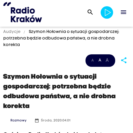
search
menu
Audycje
Szymon Hołownia o sytuacji gospodarczej:
potrzebna będzie odbudowa państwa, a nie drobna
korekta
share
A
A
A
Szymon Hołownia o sytuacji
gospodarczej: potrzebna będzie
odbudowa państwa, a nie drobna
korekta
date_range
Rozmowy
Środa, 2020.04.01