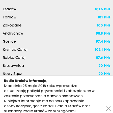
Kraków
101.6 MHz
Tarnów
101 MHz
Zakopane
100 MHz
Andrychów
98.8 MHz
Gorlice
97.4 MHz
Krynica-Zdrój
102.1 MHz
Rabka-Zdrój
87.6 MHz
Szczawnica
90 MHz
Nowy Sącz
90 MHz
Radio Kraków informuje,
iż od dnia 25 maja 2018 roku wprowadza
aktualizację polityki prywatności i zabezpieczeń w
zakresie przetwarzania danych osobowych.
Niniejsza informacja ma na celu zapoznanie
osoby korzystające z Portalu Radia Kraków oraz
słuchaczy Radia Kraków ze szczegółami