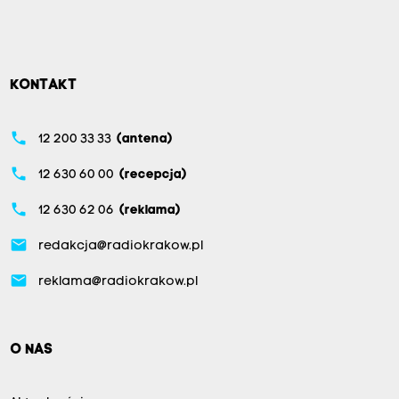
KONTAKT
phone
12 200 33 33
(antena)
phone
12 630 60 00
(recepcja)
phone
12 630 62 06
(reklama)
email
redakcja@radiokrakow.pl
email
reklama@radiokrakow.pl
O NAS