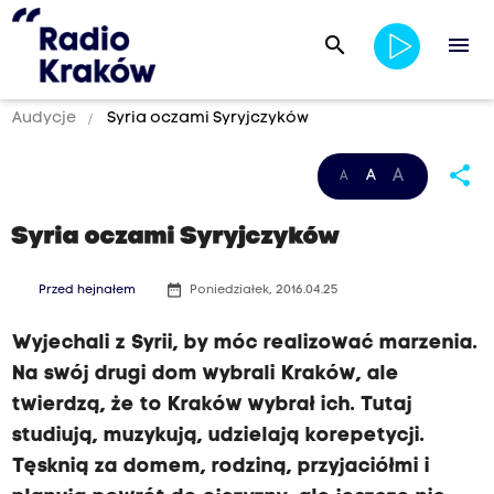
search
menu
Audycje
Syria oczami Syryjczyków
share
A
A
A
Syria oczami Syryjczyków
date_range
Przed hejnałem
Poniedziałek, 2016.04.25
Wyjechali z Syrii, by móc realizować marzenia.
Na swój drugi dom wybrali Kraków, ale
twierdzą, że to Kraków wybrał ich. Tutaj
studiują, muzykują, udzielają korepetycji.
Tęsknią za domem, rodziną, przyjaciółmi i