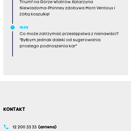
Triumf na Górze Wiatrów: Katarzyna
Niewiadoma-Phinney zdobywa Mont Ventoux i
żółtą koszulkę!
18:08
Co może zatrzymać przestępstwa z nienawiści?
"Byłbym jednak daleki od sugerowania
prostego podnoszenia kar"
KONTAKT
phone
12 200 33 33
(antena)