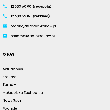
phone
12 630 60 00
(recepcja)
phone
12 630 62 06
(reklama)
email
redakcja@radiokrakow.pl
email
reklama@radiokrakow.pl
O NAS
Aktualności
Kraków
Tarnów
Małopolska Zachodnia
Nowy Sącz
Podhale