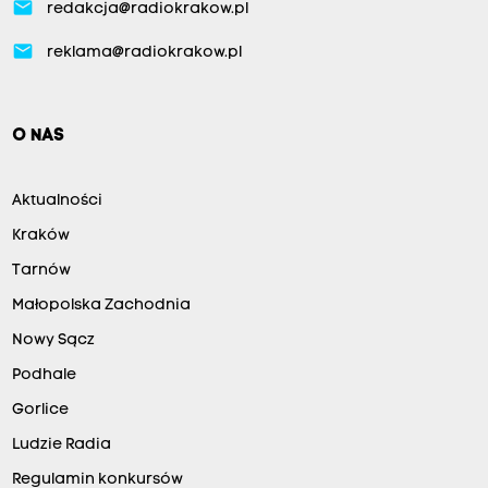
email
redakcja@radiokrakow.pl
email
reklama@radiokrakow.pl
O NAS
Aktualności
Kraków
Tarnów
Małopolska Zachodnia
Nowy Sącz
Podhale
Gorlice
Ludzie Radia
Regulamin konkursów