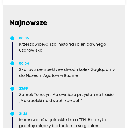
Najnowsze
00:06
Krzeszowice: Cisza, historia i cień dawnego
uzdrowiska
00:04
Skarby z perspektywy dwóch kółek: Zaglądamy
do Muzeum Agatów w Rudnie
23:59
Zamek Tenczyn. Malownicza przystań na trasie
„Małopolski na dwóch kółkach”
21:38
Kłamstwo oświęcimskie i rola IPN. Historyk o
granicy między badaniem a ściganiem