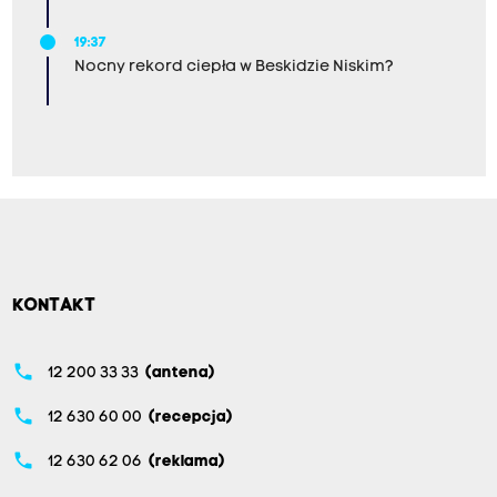
19:37
Nocny rekord ciepła w Beskidzie Niskim?
KONTAKT
phone
12 200 33 33
(antena)
phone
12 630 60 00
(recepcja)
phone
12 630 62 06
(reklama)