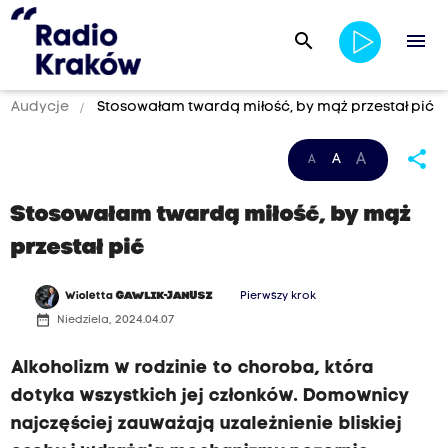
search
menu
Audycje
Stosowałam twardą miłość, by mąż przestał pić
share
A
A
A
Stosowałam twardą miłość, by mąż
przestał pić
Wioletta
GAWLIK-JANUSZ
Pierwszy krok
date_range
Niedziela, 2024.04.07
Alkoholizm w rodzinie to choroba, która
dotyka wszystkich jej członków. Domownicy
najczęściej zauważają uzależnienie bliskiej