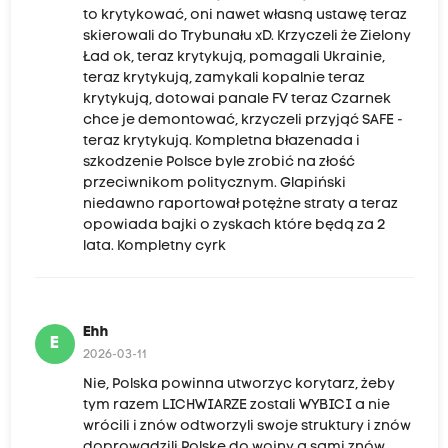
to krytykować, oni nawet własną ustawę teraz
skierowali do Trybunału xD. Krzyczeli że Zielony
Ład ok, teraz krytykują, pomagali Ukrainie,
teraz krytykują, zamykali kopalnie teraz
krytykują, dotowai panale FV teraz Czarnek
chce je demontować, krzyczeli przyjąć SAFE -
teraz krytykują. Kompletna błazenada i
szkodzenie Polsce byle zrobić na złość
przeciwnikom politycznym. Glapiński
niedawno raportował potężne straty a teraz
opowiada bajki o zyskach które będą za 2
lata. Kompletny cyrk
Ehh
E
2026-03-11
Nie, Polska powinna utworzyc korytarz, żeby
tym razem LICHWIARZE zostali WYBICI a nie
wrócili i znów odtworzyli swoje struktury i znów
doprowadzili Polskę do wojny a sami znów