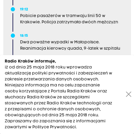
19:12
Pobicie pasażerów w tramwaju linii 50 w
Krakowie. Policja zatrzymała dwóch mężczyzn
18:15
Dwa poważne wypadki w Małopolsce.
Reanimacja kierowcy quada, 9-latek w szpitalu
Radio Kraków informuje,
iż od dnia 25 maja 2018 roku wprowadza
aktualizację polityki prywatności i zabezpieczeń w
zakresie przetwarzania danych osobowych.
Niniejsza informacja ma na celu zapoznanie
osoby korzystające z Portalu Radia Kraków oraz
słuchaczy Radia Kraków ze szczegółami
stosowanych przez Radio Kraków technologii oraz
z przepisami o ochronie danych osobowych,
KONTAKT
obowiązujących od dnia 25 maja 2018 roku.
Zapraszamy do zapoznania się z informacjami
zawartymi w Polityce Prywatności.
phone
12 200 33 33
(antena)