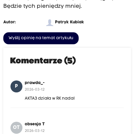
Będzie tych pieniędzy mniej.
Autor:
Patryk Kubiak
Wyślij opinię na temat artykułu
Komentarze (5)
prawda_-
P
2026-03-12
AKTA3 działa w RK nadal
obsesja T
OT
2026-03-12