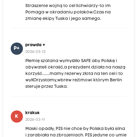
Straszenie wojną to cel lichwiarzy-to im
Pomaga w okradaniu polaków.Czas na
zmianę ekipy Tuska i jego samego.
prawda +
P+
2026-03-12
Plemię szatana wymyśliło SAFE aby Polskę i
obywateli okraść,a prezydent działa na naszą
korzyść........mamy rezerwy złota na ten cel i to
wyKOrzystamy,wbrew reżimowi którym Berlin
steruje przez Tuska.
krakus
K
2026-03-11
Maski opadły, PIS nie chce by Polska była silna
i zarabiała na zbrojeniach. PIS jedyne co umie