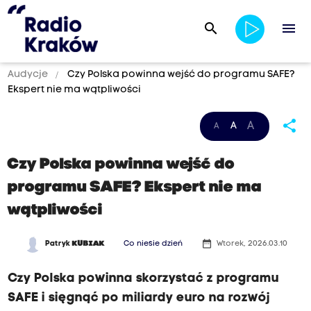
search
menu
Audycje
Czy Polska powinna wejść do programu SAFE?
Ekspert nie ma wątpliwości
share
A
A
A
Czy Polska powinna wejść do
programu SAFE? Ekspert nie ma
wątpliwości
date_range
Patryk
KUBIAK
Co niesie dzień
Wtorek, 2026.03.10
Czy Polska powinna skorzystać z programu
SAFE i sięgnąć po miliardy euro na rozwój