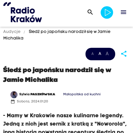
search
menu
Audycje
Śledź po japońsku narodził się w Jamie
Michalika
share
A
A
A
Śledź po japońsku narodził się w
Jamie Michalika
Sylwia
PASZKOWSKA
Małopolska od kuchni
date_range
Sobota, 2024.01.20
- Mamy w Krakowie nasze kulinarne legendy.
Jedną z nich jest sernik z kratką z "Noworola",
inną historia powstania receptury śledzia po