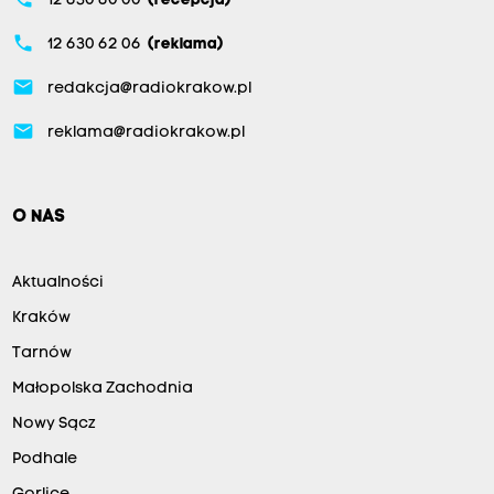
12 630 60 00
(recepcja)
phone
12 630 62 06
(reklama)
email
redakcja@radiokrakow.pl
email
reklama@radiokrakow.pl
O NAS
Aktualności
Kraków
Tarnów
Małopolska Zachodnia
Nowy Sącz
Podhale