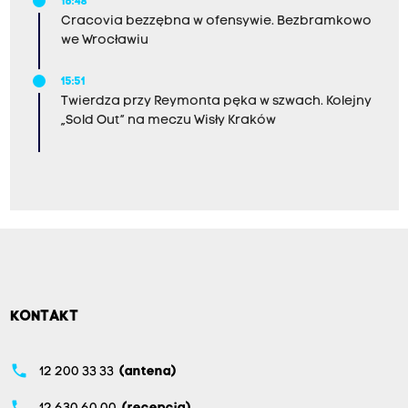
16:48
Cracovia bezzębna w ofensywie. Bezbramkowo
we Wrocławiu
15:51
Twierdza przy Reymonta pęka w szwach. Kolejny
„Sold Out” na meczu Wisły Kraków
KONTAKT
phone
12 200 33 33
(antena)
phone