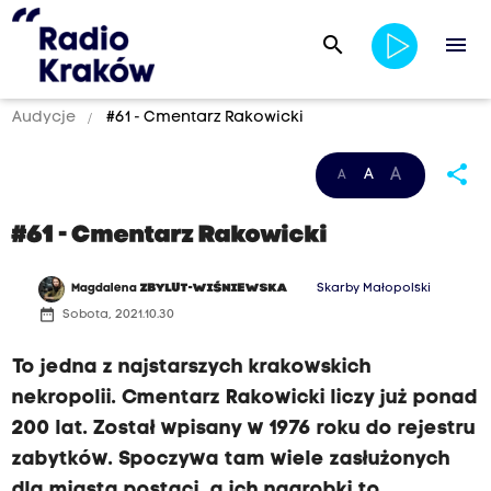
search
menu
Audycje
#61 - Cmentarz Rakowicki
share
A
A
A
#61 - Cmentarz Rakowicki
Magdalena
ZBYLUT-WIŚNIEWSKA
Skarby Małopolski
date_range
Sobota, 2021.10.30
To jedna z najstarszych krakowskich
nekropolii. Cmentarz Rakowicki liczy już ponad
200 lat. Został wpisany w 1976 roku do rejestru
zabytków. Spoczywa tam wiele zasłużonych
dla miasta postaci, a ich nagrobki to