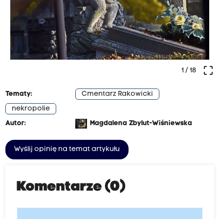
crop_free
1
/ 18
Tematy:
Cmentarz Rakowicki
nekropolie
Autor:
Magdalena Zbylut-Wiśniewska
Wyślij opinię na temat artykułu
Komentarze (0)