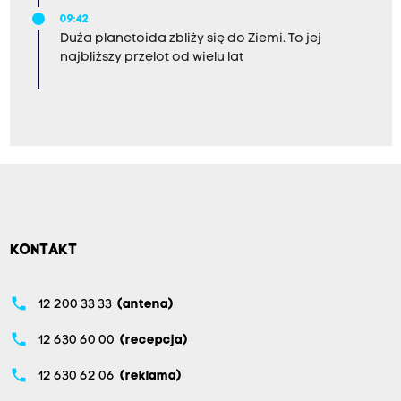
09:42
Duża planetoida zbliży się do Ziemi. To jej
najbliższy przelot od wielu lat
KONTAKT
phone
12 200 33 33
(antena)
phone
12 630 60 00
(recepcja)
phone
12 630 62 06
(reklama)