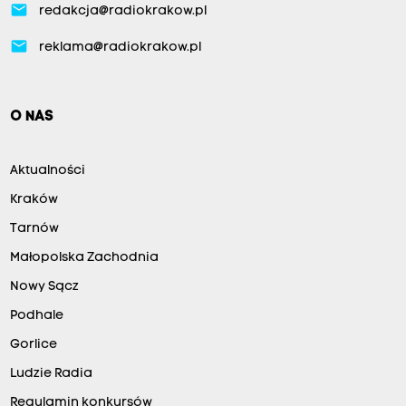
email
redakcja@radiokrakow.pl
email
reklama@radiokrakow.pl
O NAS
Aktualności
Kraków
Tarnów
Małopolska Zachodnia
Nowy Sącz
Podhale
Gorlice
Ludzie Radia
Regulamin konkursów