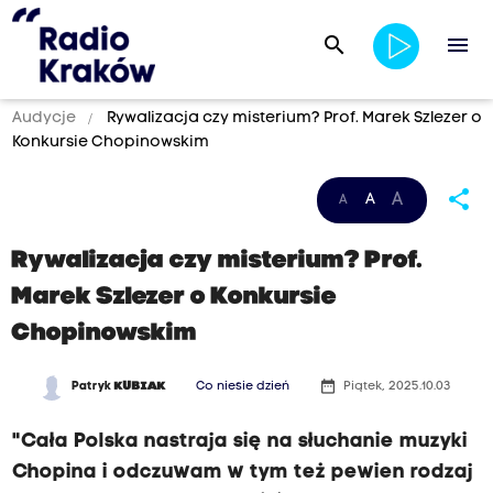
search
menu
Audycje
Rywalizacja czy misterium? Prof. Marek Szlezer o
Konkursie Chopinowskim
share
A
A
A
Rywalizacja czy misterium? Prof.
Marek Szlezer o Konkursie
Chopinowskim
date_range
Patryk
KUBIAK
Co niesie dzień
Piątek, 2025.10.03
"Cała Polska nastraja się na słuchanie muzyki
Chopina i odczuwam w tym też pewien rodzaj