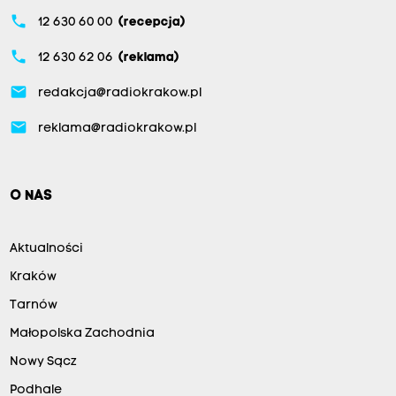
phone
12 630 60 00
(recepcja)
phone
12 630 62 06
(reklama)
email
redakcja@radiokrakow.pl
email
reklama@radiokrakow.pl
O NAS
Aktualności
Kraków
Tarnów
Małopolska Zachodnia
Nowy Sącz
Podhale