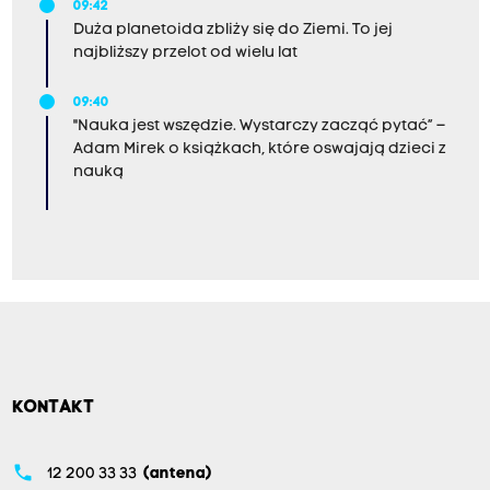
09:42
Duża planetoida zbliży się do Ziemi. To jej
najbliższy przelot od wielu lat
09:40
"Nauka jest wszędzie. Wystarczy zacząć pytać” –
Adam Mirek o książkach, które oswajają dzieci z
nauką
KONTAKT
phone
12 200 33 33
(antena)