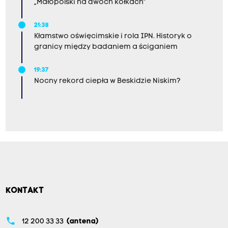
„Małopolski na dwóch kółkach”
21:38
Kłamstwo oświęcimskie i rola IPN. Historyk o
granicy między badaniem a ściganiem
19:37
Nocny rekord ciepła w Beskidzie Niskim?
KONTAKT
phone
12 200 33 33
(antena)