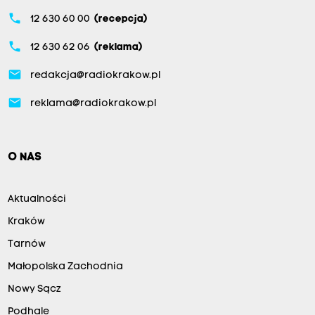
phone
12 630 60 00
(recepcja)
phone
12 630 62 06
(reklama)
email
redakcja@radiokrakow.pl
email
reklama@radiokrakow.pl
O NAS
Aktualności
Kraków
Tarnów
Małopolska Zachodnia
Nowy Sącz
Podhale