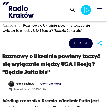
search
menu
Audycje
Rozmowy o Ukrainie powinny toczyć się
wyłącznie między USA i Rosją? "Będzie Jałta bis"
share
A
A
A
Rozmowy o Ukrainie powinny toczyć
się wyłącznie między USA i Rosją?
"Będzie Jałta bis"
Jacek
BAŃKA
O tym się mówi
date_range
Poniedziałek, 2025.01.20
Według rzecznika Kremla Władimir Putin jest