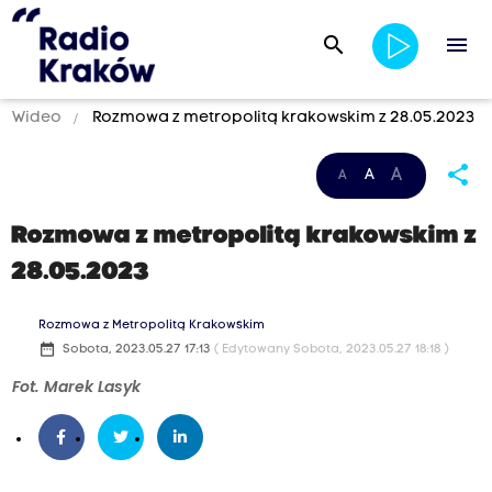
search
menu
Wideo
Rozmowa z metropolitą krakowskim z 28.05.2023
share
A
A
A
Rozmowa z metropolitą krakowskim z
28.05.2023
Rozmowa z Metropolitą Krakowskim
date_range
Sobota, 2023.05.27 17:13
( Edytowany Sobota, 2023.05.27 18:18 )
Fot. Marek Lasyk