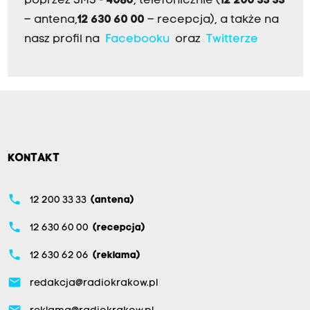
poprzez SMS -
4080
, telefonicznie (
12 200 33 33
– antena,
12 630 60 00
– recepcja), a także na
nasz profil na
Facebooku
oraz
Twitterze
KONTAKT
phone
12 200 33 33
(antena)
phone
12 630 60 00
(recepcja)
phone
12 630 62 06
(reklama)
email
redakcja@radiokrakow.pl
email