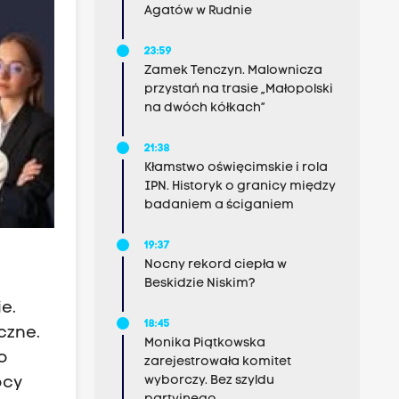
Agatów w Rudnie
23:59
Zamek Tenczyn. Malownicza
przystań na trasie „Małopolski
na dwóch kółkach”
21:38
Kłamstwo oświęcimskie i rola
IPN. Historyk o granicy między
badaniem a ściganiem
19:37
Nocny rekord ciepła w
Beskidzie Niskim?
e.
18:45
czne.
Monika Piątkowska
o
zarejestrowała komitet
wyborczy. Bez szyldu
ocy