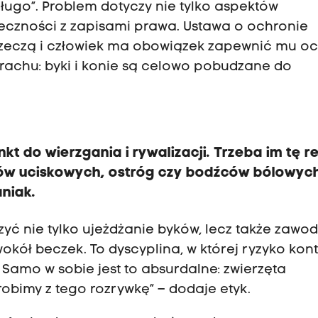
długo”. Problem dotyczy nie tylko aspektów
eczności z zapisami prawa. Ustawa o ochronie
t rzeczą i człowiek ma obowiązek zapewnić mu o
trachu: byki i konie są celowo pobudzane do
ynkt do wierzgania i rywalizacji. Trzeba im tę r
ów uciskowych, ostróg czy bodźców bólowych
aniak.
yć nie tylko ujeżdżanie byków, lecz także zawo
wokół beczek. To dyscyplina, w której ryzyko kont
. Samo w sobie jest to absurdalne: zwierzęta
robimy z tego rozrywkę” – dodaje etyk.