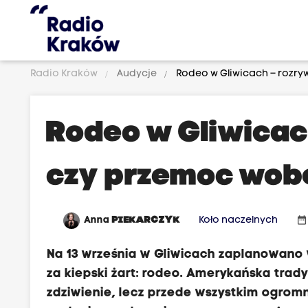
Radio Kraków
Audycje
Rodeo w Gliwicach – rozry
Rodeo w Gliwicac
czy przemoc wob
date_range
Anna
PIEKARCZYK
Koło naczelnych
Na 13 września w Gliwicach zaplanowano w
za kiepski żart: rodeo. Amerykańska trady
zdziwienie, lecz przede wszystkim ogrom