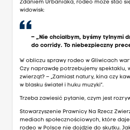
Zdaniem Urbaniaka, rodeo może stać si
widowisk:
– „Nie chciałbym, byśmy tylnymi d
do corridy. To niebezpieczny prec
W obliczu sprawy rodeo w Gliwicach war
Czy naprawdę potrzebujemy spektaklu, w 
zwierząt? – „Zamiast natury, kina czy 
w blasku świateł i huku muzyki”.
Trzeba zawiesić pytanie, czym jest rozry
Stowarzyszenie Prawnicy Na Rzecz Zwier
mediach społecznościowych, które daje 
rodeo w Polsce nie dojdzie do skutku. Ja