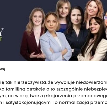
nij
ę tak nierzeczywista, że wywołuje niedowierzani
o familijną atrakcję a to szczególnie niebezpie
ę tym, co widzą, tworzą skojarzenia przemocoweg
m i satysfakcjonującym. To normalizacja przem