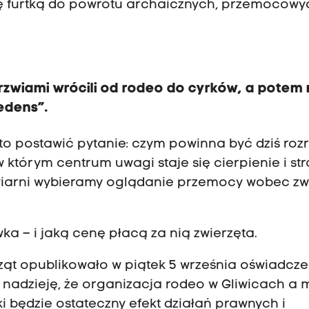
ę furtką do powrotu archaicznych, przemocowy
rzwiami wrócili od rodeo do cyrków, a potem 
edens”.
to postawić pytanie: czym powinna być dziś roz
którym centrum uwagi staje się cierpienie i st
kawiarni wybieramy oglądanie przemocy wobec zw
wka – i jaką cenę płacą za nią zwierzęta.
ząt opublikowało w piątek 5 września oświadcze
nadzieję, że organizacja rodeo w Gliwicach a
ki będzie ostateczny efekt działań prawnych i