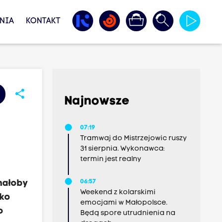
NIA
KONTAKT
share
Najnowsze
07:19
Tramwaj do Mistrzejowic ruszy
31 sierpnia. Wykonawca:
termin jest realny
nałoby
06:57
Weekend z kolarskimi
lko
emocjami w Małopolsce.
o
Będą spore utrudnienia na