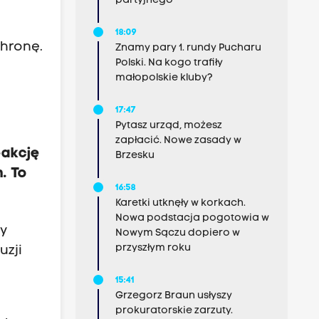
partyjnego
18:09
chronę.
Znamy pary 1. rundy Pucharu
Polski. Na kogo trafiły
małopolskie kluby?
17:47
Pytasz urząd, możesz
zapłacić. Nowe zasady w
eakcję
Brzesku
. To
16:58
Karetki utknęły w korkach.
Nowa podstacja pogotowia w
dy
Nowym Sączu dopiero w
przyszłym roku
uzji
15:41
Grzegorz Braun usłyszy
prokuratorskie zarzuty.