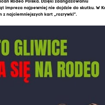
can Rodeo Polska. Dzięki zaangażowaniu
t impreza najpewniej nie dojdzie do skutku. W K
 najciemniejszych kart „rozrywki”.