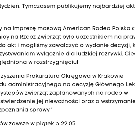
ydzień. Tymczasem publikujemy najbardziej ak
dy na imprezę masową American Rodeo Polska 
icy na Rzecz Zwierząt było uczestnikiem na pr
do akt i mogliśmy zawalczyć o wydanie decyzji, 
ystywaniem wyłącznie dla ludzkiej rozrywki. Ci
lędniona w rozstrzygnięciu!
zyszenia Prokuratura Okręgowa w Krakowie
du administracyjnego na decyzję Głównego Le
 występów zwierząt zaplanowanych na rodeo w
stwierdzenie jej nieważności oraz o wstrzymanie
poznania sprawy.”
ów zawsze w piątek o 22.05.