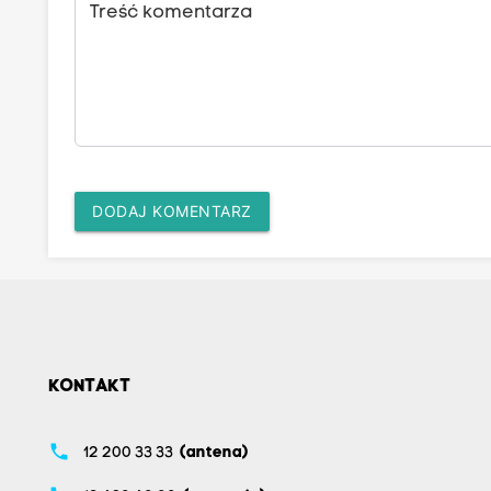
Treść komentarza
DODAJ KOMENTARZ
KONTAKT
phone
12 200 33 33
(antena)