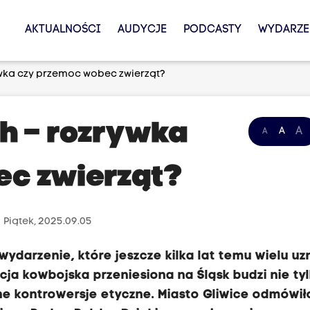
AKTUALNOŚCI
AUDYCJE
PODCASTY
WYDARZE
wka czy przemoc wobec zwierząt?
h – rozrywka
A
A
A
ec zwierząt?
Piątek, 2025.09.05
ydarzenie, które jeszcze kilka lat temu wielu uz
cja kowbojska przeniesiona na Śląsk budzi nie ty
ne kontrowersje etyczne. Miasto Gliwice odmówił