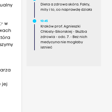
Dieta a zdrowa skóra. Fakty,
tualny
mity i to, co naprawdę działa
10:45
👉 w
Kraków prof. Agnieszki
awach
Chłosty-Sikorskiej - Służba
zdrowia - odc. 7. - Bez nich
która
medycyna nie mogłaby
eszymy
istnieć
karza
 jej