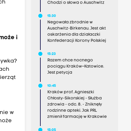
ch
Chodzi o słowa o Auschwitz
15:30
Negowała zbrodnie w
Auschwitz-Birkenau. Jest akt
oskarżenia dla działaczki
może i
Konfederacji Korony Polskiej
15:23
Razem chce nocnego
rywka?
pociągu Kraków–Katowice.
rach
Jest petycja
ierząt
10:45
Kraków prof. Agnieszki
Chłosty-Sikorskiej - Służba
zdrowia - odc. 8. - Zniknęły
rodzinne apteki. Jak PRL
nie w
zmienił farmację w Krakowie
 może
15:05