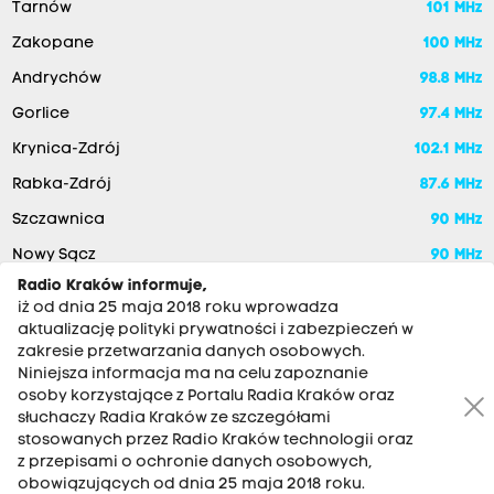
Tarnów
101 MHz
Zakopane
100 MHz
Andrychów
98.8 MHz
Gorlice
97.4 MHz
Krynica-Zdrój
102.1 MHz
Rabka-Zdrój
87.6 MHz
Szczawnica
90 MHz
Nowy Sącz
90 MHz
Radio Kraków informuje,
iż od dnia 25 maja 2018 roku wprowadza
aktualizację polityki prywatności i zabezpieczeń w
zakresie przetwarzania danych osobowych.
Niniejsza informacja ma na celu zapoznanie
osoby korzystające z Portalu Radia Kraków oraz
słuchaczy Radia Kraków ze szczegółami
stosowanych przez Radio Kraków technologii oraz
RADIO KRAKÓW SA. Aleja Juliusza Słowackiego 22, 30-007
z przepisami o ochronie danych osobowych,
Kraków
obowiązujących od dnia 25 maja 2018 roku.