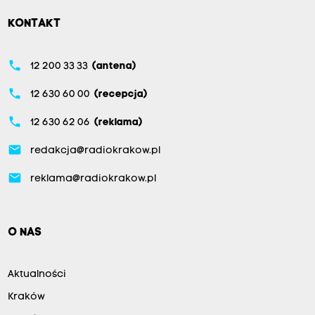
KONTAKT
phone
12 200 33 33
(antena)
phone
12 630 60 00
(recepcja)
phone
12 630 62 06
(reklama)
email
redakcja@radiokrakow.pl
email
reklama@radiokrakow.pl
O NAS
Aktualności
Kraków