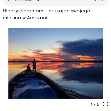
Między biegunami - szukając swojego
miejsca w Amazonii
crop_free
1
/ 5