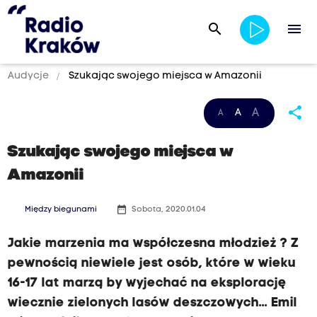
search
menu
Audycje
Szukając swojego miejsca w Amazonii
share
A
A
A
Szukając swojego miejsca w
Amazonii
date_range
Między biegunami
Sobota, 2020.01.04
Jakie marzenia ma współczesna młodzież ? Z
pewnością niewiele jest osób, które w wieku
16-17 lat marzą by wyjechać na eksplorację
wiecznie zielonych lasów deszczowych... Emil