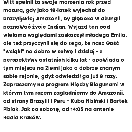
Witt spełnił to swoje marzenia rok przed
maturą, gdy jako 18-latek wyjechał do
brazylijskiej Amazonii, by głęboko w dżungli
poznawać życie Indian. Wyjazd ten pod
wieloma względami zaskoczył młodego Emila,
ale też przyczynił się do tego, że nasz Gość
"wsiąkł" na dobre w selwę i dzisiaj - z
perspektywy ostatnich kilku lat - opowiada o
tym miejscu na Ziemi jako o dobrze znanym
sobie rejonie, gdyż odwiedził go już 8 razy.
Zapraszamy na program Między Biegunami w
którym tym razem zaglądniemy do Amazonii,
od strony Brazylii i Peru - Kuba Niziński i Bartek
Piziak. Jak co sobotę, od 14:05 na antenie
Radia Kraków.