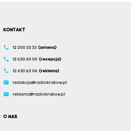
KONTAKT
phone
12 200 33 33
(antena)
phone
12 630 60 00
(recepcja)
phone
12 630 62 06
(reklama)
email
redakcja@radiokrakow.pl
email
reklama@radiokrakow.pl
O NAS