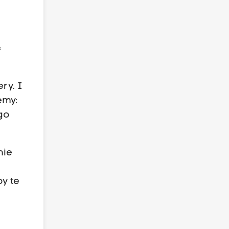
c
ry. I
emy:
ego
nie
by te