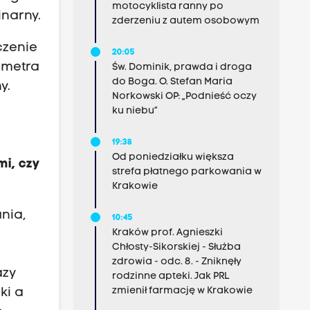
motocyklista ranny po
inarny.
zderzeniu z autem osobowym
czenie
20:05
 metra
Św. Dominik, prawda i droga
do Boga. O. Stefan Maria
y.
Norkowski OP: „Podnieść oczy
ku niebu”
19:38
Od poniedziałku większa
mi, czy
strefa płatnego parkowania w
Krakowie
nia,
10:45
Kraków prof. Agnieszki
Chłosty-Sikorskiej - Służba
zdrowia - odc. 8. - Zniknęły
azy
rodzinne apteki. Jak PRL
zmienił farmację w Krakowie
ki a