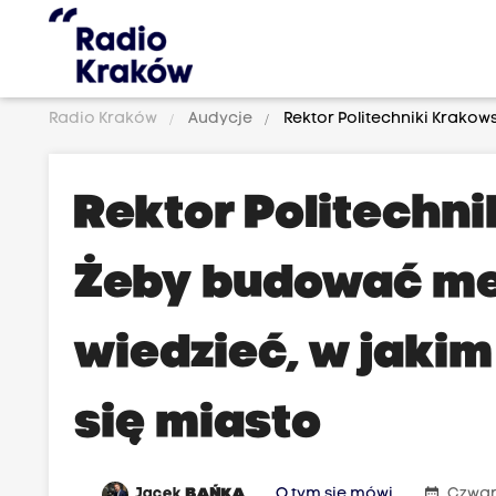
Radio Kraków
Audycje
Rektor Politechniki Krakow
Rektor Politechni
Żeby budować me
wiedzieć, w jakim
się miasto
date_range
Jacek
BAŃKA
O tym się mówi
Czwar