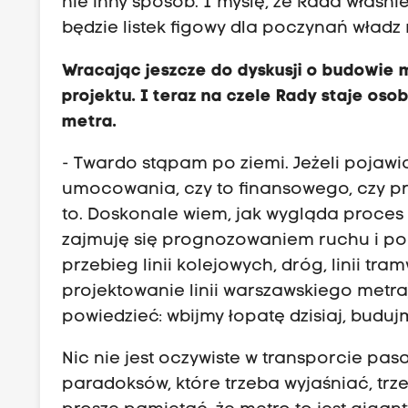
nie inny sposób. I myślę, że Rada właśnie
będzie listek figowy dla poczynań władz 
Wracając jeszcze do dyskusji o budowie 
projektu. I teraz na czele Rady staje os
metra.
- Twardo stąpam po ziemi. Jeżeli pojawi
umocowania, czy to finansowego, czy pro
to. Doskonale wiem, jak wygląda proces 
zajmuję się prognozowaniem ruchu i pok
przebieg linii kolejowych, dróg, linii t
projektowanie linii warszawskiego metra)
powiedzieć: wbijmy łopatę dzisiaj, buduj
Nic nie jest oczywiste w transporcie pas
paradoksów, które trzeba wyjaśniać, tr