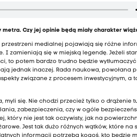
metra. Czy jej opinie będą miały charakter wią
przestrzeni medialnej pojawiają się różne info
 I zamieniają się w miejską legendę. Jeżeli sta
ci, to potem bardzo trudno będzie wytłumaczyć
dają jednak inaczej. Rada naukowa, powołana p
spekty związane z procesem inwestycyjnym, a t
, myli się. Nie chodzi przecież tylko o drążenie t
ilania, zabezpieczenia, czy w ogóle bezpieczeń
 który nie jest tak oczywisty, jak na powierzchn
rowe. Jest tak dużo różnych wątków, które na s
ydatnych informacji potrzeba kogoś, kto będzie 