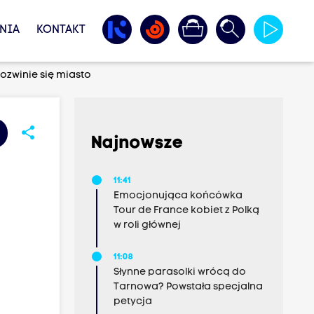
NIA
KONTAKT
ozwinie się miasto
share
Najnowsze
11:41
Emocjonująca końcówka
Tour de France kobiet z Polką
w roli głównej
11:08
Słynne parasolki wrócą do
Tarnowa? Powstała specjalna
petycja