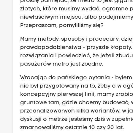
proszę pamiętać, że metro to jest gigant
złotych, które musimy wydać, ogromne pien
niewłaściwym miejscu, albo podejmiemy 
Przepraszam, pomyliliśmy się?
Mamy metody, sposoby i procedury, dzięk
prawdopodobieństwa - przyszłe kłopoty.
rozwiązania i powiedzieć, że jeżeli zbu
pasażerów metro jest zbędne.
Wracając do pańskiego pytania - byłem s
nie był przygotowany na to, żeby o w ogól
koncepcyjny pierwszej linii, mamy zrobi
gruntowe tam, gdzie chcemy budować; 
przeanalizowanych kilka wariantów, w 
dyskusji o metrze jesteśmy dziś w zupełn
zmarnowaliśmy ostatnie 10 czy 20 lat.