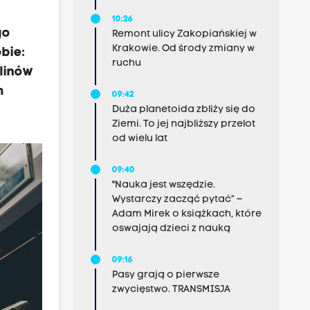
10:26
go
Remont ulicy Zakopiańskiej w
Krakowie. Od środy zmiany w
bie:
ruchu
Klinów
m
09:42
Duża planetoida zbliży się do
Ziemi. To jej najbliższy przelot
od wielu lat
09:40
"Nauka jest wszędzie.
Wystarczy zacząć pytać” –
Adam Mirek o książkach, które
oswajają dzieci z nauką
09:16
Pasy grają o pierwsze
zwycięstwo. TRANSMISJA