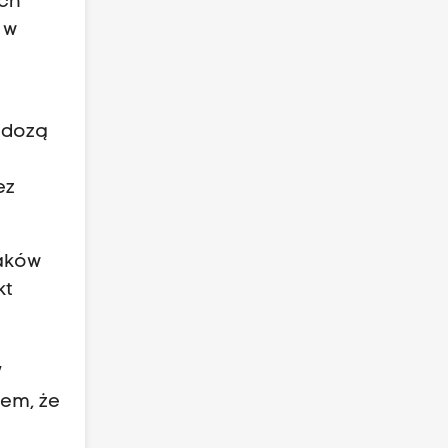
ach
 w
 dozą
ez
raków
kt
W
iem, że