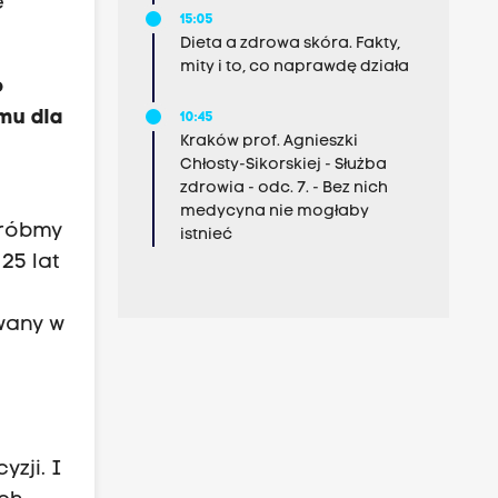
e
15:05
Dieta a zdrowa skóra. Fakty,
mity i to, co naprawdę działa
o
zmu dla
10:45
Kraków prof. Agnieszki
Chłosty-Sikorskiej - Służba
zdrowia - odc. 7. - Bez nich
medycyna nie mogłaby
 róbmy
istnieć
25 lat
owany w
zji. I