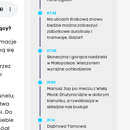
na drogach
07:42
Na ulicach Krakowa znowu
będzie można zobaczyć
żący?
zabytkowe autobusy i
tramwaje. Gdzie?
rmacje
ną się
07:05
Słoneczna i gorąca niedziela
w Małopolsce. Wieczorem
rzez
wyraźne ochłodzenie
o
21:50
Mariusz Jop po meczu z Wisłą
Płock: Drużyna idzie w dobrym
unelu;
kierunku, a rywalizacja w
stwa
składzie nas buduje
i. Do
iebie
21:14
Dąbrowa Tarnowa:
mógł