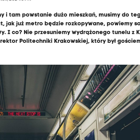
liny i tam powstanie dużo mieszkań, musimy do te
at, jak już metro będzie rozkopywane, powiemy so
wy. I co? Nie przesuniemy wydrążonego tunelu z 
 rektor Politechniki Krakowskiej, który był goście