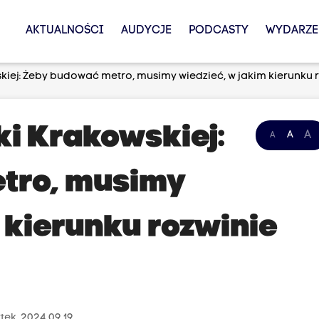
AKTUALNOŚCI
AUDYCJE
PODCASTY
WYDARZE
skiej: Żeby budować metro, musimy wiedzieć, w jakim kierunku r
ki Krakowskiej:
A
A
A
tro, musimy
 kierunku rozwinie
tek, 2024.09.19