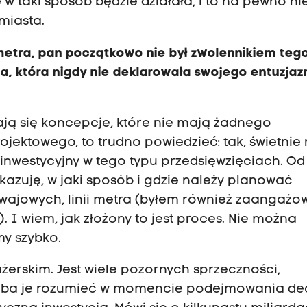
 w taki sposób będzie działała, i to na pewno ni
miasta.
metra, pan początkowo nie był zwolennikiem teg
oba, która nigdy nie deklarowała swojego entuzja
ają się koncepcje, które nie mają żadnego
jektowego, to trudno powiedzieć: tak, świetnie
inwestycyjny w tego typu przedsięwzięciach. Od 
azuję, w jaki sposób i gdzie należy planować
ramwajowych, linii metra (byłem również zaangaż
. I wiem, jak złożony to jest proces. Nie można
my szybko.
ażerskim. Jest wiele pozornych sprzeczności,
zeba je rozumieć w momencie podejmowania decy