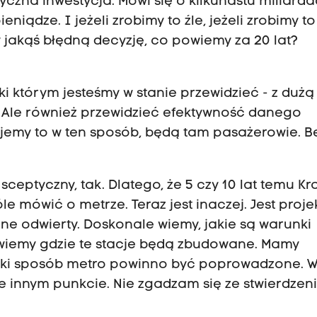
yczna inwestycja. Mówi się o kilkunastu miliard
iądze. I jeżeli zrobimy to źle, jeżeli zrobimy to
jakąś błędną decyzję, co powiemy za 20 lat?
i którym jesteśmy w stanie przewidzieć - z dużą
 Ale również przewidzieć efektywność danego
dujemy to w ten sposób, będą tam pasażerowie. B
ceptyczny, tak. Dlatego, że 5 czy 10 lat temu K
e mówić o metrze. Teraz jest inaczej. Jest proje
one odwierty. Doskonale wiemy, jakie są warunki
wiemy gdzie te stacje będą zbudowane. Mamy
jaki sposób metro powinno być poprowadzone. 
ie innym punkcie. Nie zgadzam się ze stwierdzen