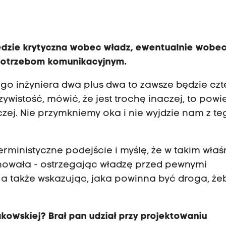
będzie krytyczna wobec władz, ewentualnie wobe
potrzebom komunikacyjnym.
go inżyniera dwa plus dwa to zawsze będzie czte
czywistość, mówić, że jest trochę inaczej, to powi
aczej. Nie przymkniemy oka i nie wyjdzie nam z t
eterministyczne podejście i myślę, że w takim właś
onowała - ostrzegając władzę przed pewnymi
, a także wskazując, jaka powinna być droga, że
rakowskiej? Brał pan udział przy projektowaniu