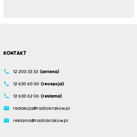
KONTAKT
phone
12 200 33 33
(antena)
phone
12 630 60 00
(recepcja)
phone
12 630 62 06
(reklama)
email
redakcja@radiokrakow.pl
email
reklama@radiokrakow.pl