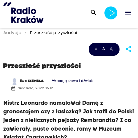
search
menu
Audycje
Przeszłość przyszłości
share
A
A
A
Przeszłość przyszłości
Ewa
ZIEMBLA
Wracają słowa i dźwięki
date_range
Niedziela, 2022.06.12
Mistrz Leonardo namalował Damę z
gronostajem czy z łasiczką? Jak trafił do Polski
jeden z nielicznych pejzaży Rembrandta? I co
zawierały, puste obecnie, ramy w Muzeum
Książąt Czartoryskich?