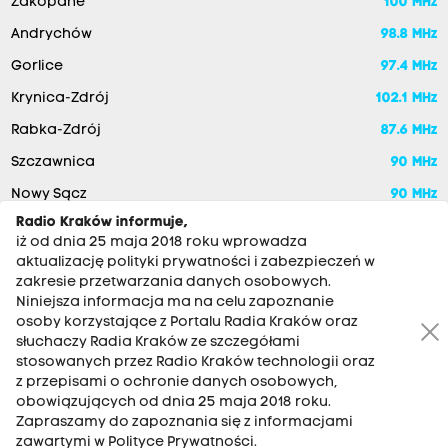
Zakopane
100 MHz
Andrychów
98.8 MHz
Gorlice
97.4 MHz
Krynica-Zdrój
102.1 MHz
Rabka-Zdrój
87.6 MHz
Szczawnica
90 MHz
Nowy Sącz
90 MHz
Radio Kraków informuje,
iż od dnia 25 maja 2018 roku wprowadza
aktualizację polityki prywatności i zabezpieczeń w
zakresie przetwarzania danych osobowych.
Niniejsza informacja ma na celu zapoznanie
osoby korzystające z Portalu Radia Kraków oraz
słuchaczy Radia Kraków ze szczegółami
stosowanych przez Radio Kraków technologii oraz
RADIO KRAKÓW SA. Aleja Juliusza Słowackiego 22, 30-007
z przepisami o ochronie danych osobowych,
Kraków
obowiązujących od dnia 25 maja 2018 roku.
Antena: 12 200 33 33
Zapraszamy do zapoznania się z informacjami
zawartymi w Polityce Prywatności.