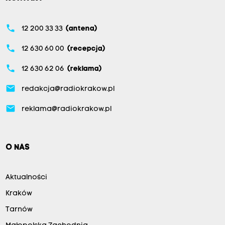
phone
12 200 33 33
(antena)
phone
12 630 60 00
(recepcja)
phone
12 630 62 06
(reklama)
email
redakcja@radiokrakow.pl
email
reklama@radiokrakow.pl
O NAS
Aktualności
Kraków
Tarnów