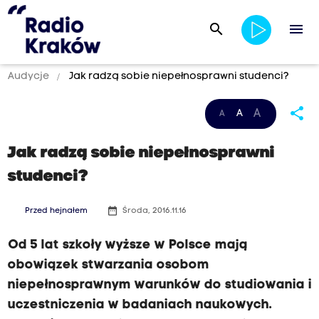
search
menu
Audycje
Jak radzą sobie niepełnosprawni studenci?
share
A
A
A
Jak radzą sobie niepełnosprawni
studenci?
date_range
Przed hejnałem
Środa, 2016.11.16
Od 5 lat szkoły wyższe w Polsce mają
obowiązek stwarzania osobom
niepełnosprawnym warunków do studiowania i
uczestniczenia w badaniach naukowych.