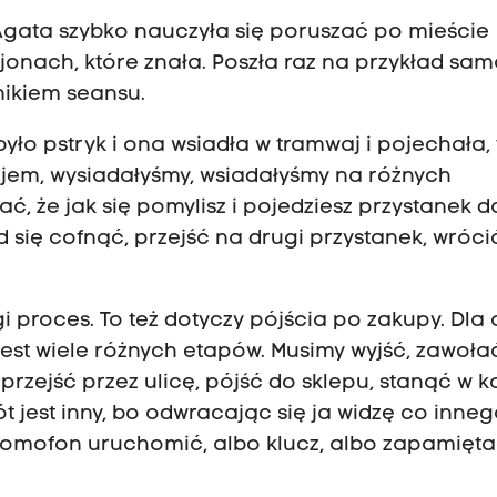
 Agata szybko nauczyła się poruszać po mieście
jonach, które znała. Poszła raz na przykład sa
nikiem seansu.
 było pstryk i ona wsiadła w tramwaj i pojechała, 
ajem, wysiadałyśmy, wsiadałyśmy na różnych
ć, że jak się pomylisz i pojedziesz przystanek da
 się cofnąć, przejść na drugi przystanek, wróci
gi proces. To też dotyczy pójścia po zakupy. Dla
jest wiele różnych etapów. Musimy wyjść, zawoła
 przejść przez ulicę, pójść do sklepu, stanąć w k
 jest inny, bo odwracając się ja widzę co inneg
domofon uruchomić, albo klucz, albo zapamięta