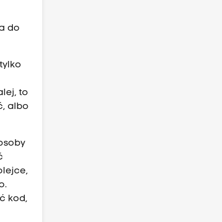
ma do
tylko
lej, to
ć, albo
 osoby
ć
olejce,
o.
ć kod,