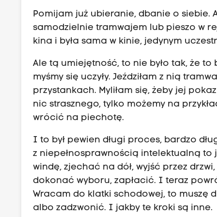
Pomijam już ubieranie, dbanie o siebie.
samodzielnie tramwajem lub pieszo w re
kina i była sama w kinie, jedynym uczest
Ale tą umiejętność, to nie było tak, że to
myśmy się uczyły. Jeździłam z nią tramw
przystankach. Myliłam się, żeby jej pokaza
nic strasznego, tylko możemy na przykład
wrócić na piechotę.
I to był pewien długi proces, bardzo dłu
z niepełnosprawnością intelektualną to 
windę, zjechać na dół, wyjść przez drzwi,
dokonać wyboru, zapłacić. I teraz powrót
Wracam do klatki schodowej, to muszę 
albo zadzwonić. I jakby te kroki są inne.