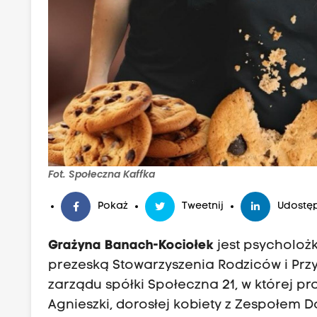
Fot. Społeczna Kaffka
Pokaż
Tweetnij
Udostęp
Grażyna Banach-Kociołek
jest psycholoż
prezeską Stowarzyszenia Rodziców i Prz
zarządu spółki Społeczna 21, w której 
Agnieszki, dorosłej kobiety z Zespołem Do