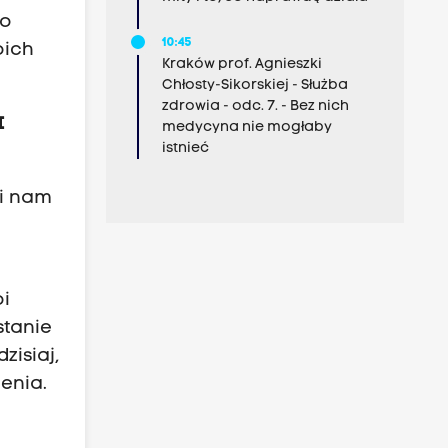
go
10:45
oich
Kraków prof. Agnieszki
Chłosty-Sikorskiej - Służba
zdrowia - odc. 7. - Bez nich
I
medycyna nie mogłaby
istnieć
wi nam
oi
stanie
zisiaj,
enia.