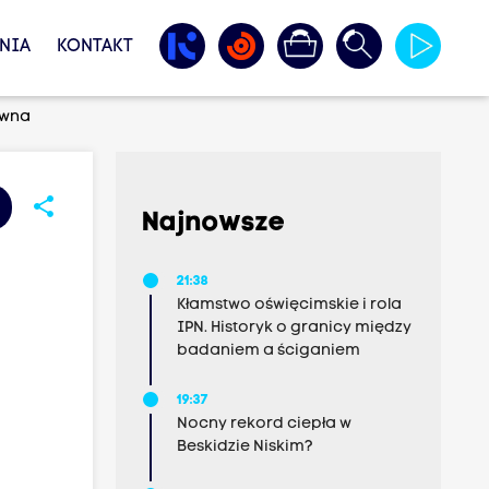
NIA
KONTAKT
owna
share
Najnowsze
21:38
Kłamstwo oświęcimskie i rola
IPN. Historyk o granicy między
badaniem a ściganiem
19:37
Nocny rekord ciepła w
Beskidzie Niskim?