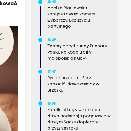
18:45
ądkować
Monika Piątkowska
zarejestrowała komitet
wyborczy. Bez szyldu
partyjnego
18:09
Znamy pary 1. rundy Pucharu
Polski. Na kogo trafiły
małopolskie kluby?
17:47
Pytasz urząd, możesz
zapłacić. Nowe zasady w
Brzesku
16:58
Karetki utknęły w korkach.
Nowa podstacja pogotowia w
Nowym Sączu dopiero w
przyszłym roku