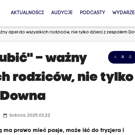
AKTUALNOŚCI
AUDYCJE
PODCASTY
WYDARZE
żny apel do wszystkich rodziców, nie tylko dzieci z zespołem D
ubić" – ważny
A
A
A
h rodziców, nie tylko
m Downa
date_range
Sobota, 2025.03.22
 ma prawo mieć pasje, może iść do fryzjera i