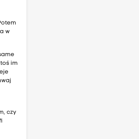
 Potem
ma w
 same
Ktoś im
eje
mwaj
m, czy
i