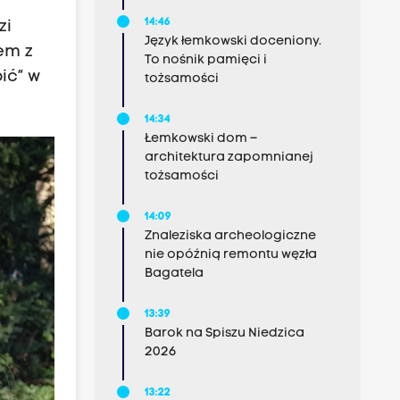
14:46
zi
Język łemkowski doceniony.
em z
To nośnik pamięci i
ić” w
tożsamości
14:34
Łemkowski dom –
architektura zapomnianej
tożsamości
14:09
Znaleziska archeologiczne
nie opóźnią remontu węzła
Bagatela
13:39
Barok na Spiszu Niedzica
2026
13:22