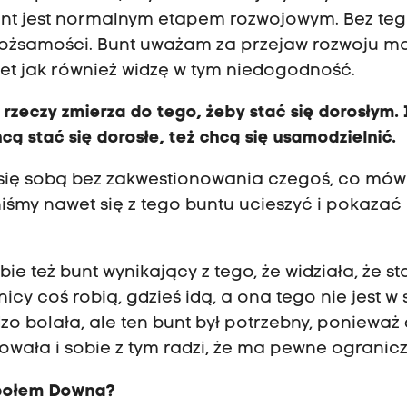
nt jest normalnym etapem rozwojowym. Bez te
 tożsamości. Bunt uważam za przejaw rozwoju m
awet jak również widzę w tym niedogodność.
rzeczy zmierza do tego, żeby stać się dorosłym. 
cą stać się dorosłe, też chcą się usamodzielnić.
ać się sobą bez zakwestionowania czegoś, co mó
niśmy nawet się z tego buntu ucieszyć i pokazać
e też bunt wynikający z tego, że widziała, że st
nicy coś robią, gdzieś idą, a ona tego nie jest w 
o bolała, ale ten bunt był potrzebny, ponieważ d
owała i sobie z tym radzi, że ma pewne ogranicz
społem Downa?