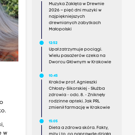
Muzyka Zaklęta w Drewnie
2026 – pięć dni muzyki w
najpiękniejszych
drewnianych zabytkach
Małopolski
12:52
Upał zatrzymuje pociągi.
Wielu pasażerów czeka na
Dworcu Głównym w Krakowie
10:45
Kraków prof. Agnieszki
Chłosty-Sikorskiej - Służba
zdrowia - odc. 8. - Zniknęły
rodzinne apteki. Jak PRL
ko
zmienił farmację w Krakowie
ko.
15:05
i,
Dieta a zdrowa skóra. Fakty,
e w
mity i to, co naprawdę działa