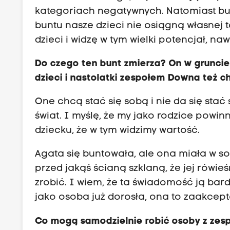
kategoriach negatywnych. Natomiast bu
buntu nasze dzieci nie osiągną własnej
dzieci i widzę w tym wielki potencjał, n
Do czego ten
bunt zmierza? On w gruncie 
dzieci i nastolatki zespołem Downa też ch
One chcą stać się sobą i nie da się st
świat. I myślę, że my jako rodzice powin
dziecku, że w tym widzimy wartość.
Agata się buntowała, ale ona miała w sobi
przed jakąś ścianą szklaną, że jej rówieś
zrobić. I wiem, że ta świadomość ją bardz
jako osoba już dorosła, ona to zaakcept
Co mogą samodzielnie robić osoby z ze