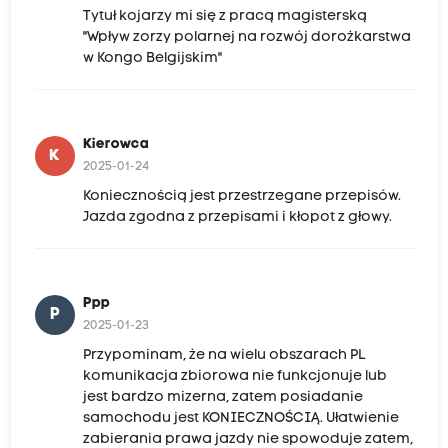
Tytuł kojarzy mi się z pracą magisterską
"Wpływ zorzy polarnej na rozwój dorożkarstwa
w Kongo Belgijskim"
Kierowca
K
2025-01-24
Koniecznością jest przestrzegane przepisów.
Jazda zgodna z przepisami i kłopot z głowy.
Ppp
P
2025-01-23
Przypominam, że na wielu obszarach PL
komunikacja zbiorowa nie funkcjonuje lub
jest bardzo mizerna, zatem posiadanie
samochodu jest KONIECZNOŚCIĄ. Ułatwienie
zabierania prawa jazdy nie spowoduje zatem,