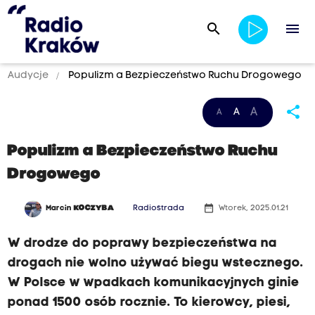
search
menu
Audycje
Populizm a Bezpieczeństwo Ruchu Drogowego
share
A
A
A
Populizm a Bezpieczeństwo Ruchu
Drogowego
date_range
Marcin
KOCZYBA
Radiostrada
Wtorek, 2025.01.21
W drodze do poprawy bezpieczeństwa na
drogach nie wolno używać biegu wstecznego.
W Polsce w wpadkach komunikacyjnych ginie
ponad 1500 osób rocznie. To kierowcy, piesi,