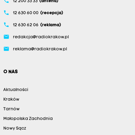
phone
12 200 33 33
(antena)
phone
12 630 60 00
(recepcja)
phone
12 630 62 06
(reklama)
email
redakcja@radiokrakow.pl
email
reklama@radiokrakow.pl
O NAS
Aktualności
Kraków
Tarnów
Małopolska Zachodnia
Nowy Sącz