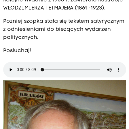
Kolejne wydanie z 1906 r. zawierało ilustracje
WŁODZIMIERZA TETMAJERA (1861 -1923).
Później szopka stała się tekstem satyrycznym
z odniesieniami do bieżących wydarzeń
politycznych.
Posłuchaj!