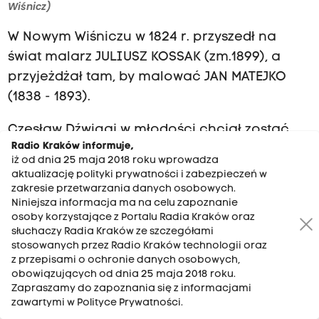
Wiśnicz)
W Nowym Wiśniczu w 1824 r. przyszedł na
świat malarz JULIUSZ KOSSAK (zm.1899), a
przyjeżdżał tam, by malować JAN MATEJKO
(1838 - 1893).
Czesław Dźwigaj w młodości chciał zostać
Radio Kraków informuje,
elektromonterem, ale zmienił zdanie,
iż od dnia 25 maja 2018 roku wprowadza
ukończył miejscowe Liceum Sztuk
aktualizację polityki prywatności i zabezpieczeń w
Plastycznych im. Jana Matejki , potem
zakresie przetwarzania danych osobowych.
Niniejsza informacja ma na celu zapoznanie
studiował na krakowskiej Akademii Sztuk
osoby korzystające z Portalu Radia Kraków oraz
Pięknych im. Jana Matejki i został jej
słuchaczy Radia Kraków ze szczegółami
stosowanych przez Radio Kraków technologii oraz
profesorem.
z przepisami o ochronie danych osobowych,
obowiązujących od dnia 25 maja 2018 roku.
Zapraszamy do zapoznania się z informacjami
zawartymi w Polityce Prywatności.