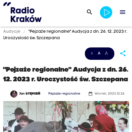
search
menu
Audycje
"Pejzaże regionalne" Audycja z dn. 26. 12. 2023 r.
Uroczystość św. Szczepana
share
A
A
A
"Pejzaże regionalne" Audycja z dn. 26.
12. 2023 r. Uroczystość św. Szczepana
date_range
Jan
STĘPIEŃ
Pejzaże regionalne
Wtorek, 2023.12.26