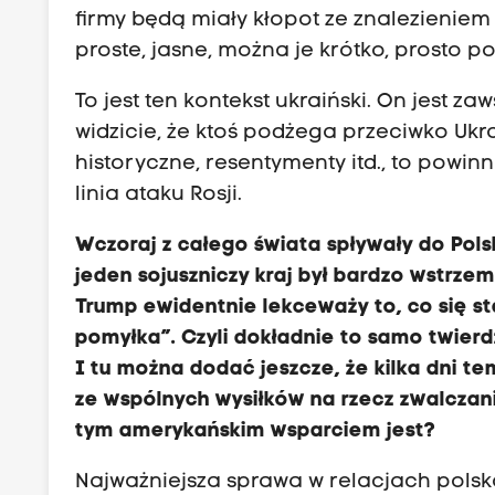
firmy będą miały kłopot ze znalezieniem
proste, jasne, można je krótko, prosto p
To jest ten kontekst ukraiński. On jest z
widzicie, że ktoś podżega przeciwko Ukr
historyczne, resentymenty itd., to powin
linia ataku Rosji.
Wczoraj z całego świata spływały do Pols
jeden sojuszniczy kraj był bardzo wstrzem
Trump ewidentnie lekceważy to, co się st
pomyłka”. Czyli dokładnie to samo twier
I tu można dodać jeszcze, że kilka dni te
ze wspólnych wysiłków na rzecz zwalczania
tym amerykańskim wsparciem jest?
Najważniejsza sprawa w relacjach pols