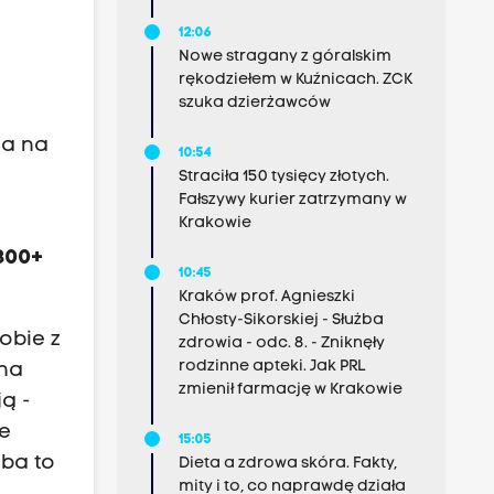
12:06
Nowe stragany z góralskim
rękodziełem w Kuźnicach. ZCK
szuka dzierżawców
ga na
10:54
Straciła 150 tysięcy złotych.
Fałszywy kurier zatrzymany w
Krakowie
 800+
10:45
Kraków prof. Agnieszki
Chłosty-Sikorskiej - Służba
obie z
zdrowia - odc. 8. - Zniknęły
rodzinne apteki. Jak PRL
 na
zmienił farmację w Krakowie
ą -
te
15:05
eba to
Dieta a zdrowa skóra. Fakty,
mity i to, co naprawdę działa