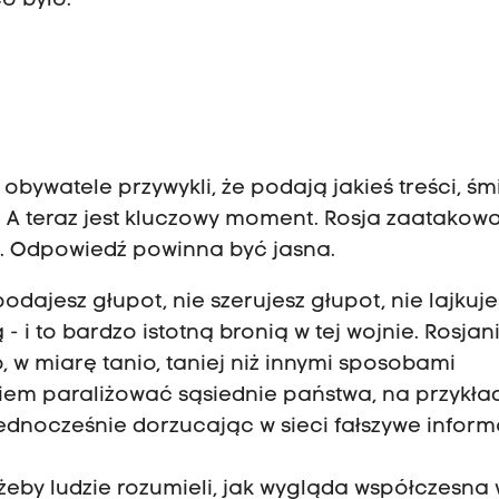
o było.
i obywatele przywykli, że podają jakieś treści, śm
”. A teraz jest kluczowy moment. Rosja zaatakow
ć. Odpowiedź powinna być jasna.
odajesz głupot, nie szerujesz głupot, nie lajkuje
 - i to bardzo istotną bronią w tej wojnie. Rosjan
, w miarę tanio, taniej niż innymi sposobami
iem paraliżować sąsiednie państwa, na przykła
jednocześnie dorzucając w sieci fałszywe inform
żeby ludzie rozumieli, jak wygląda współczesna 