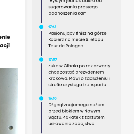
"Byłbym jednak daleki od
w
sugerowania prostego
podnoszenia kar"
17:13
Pasjonujący finisz na górze
enie
Kocierz na mecie 5. etapu
acji
Tour de Pologne
17:07
Łukasz Gibała po raz czwarty
chce zostać prezydentem
Krakowa. Mówi o zadłużeniu i
strefie czystego transportu
16:10
Dźgnął znajomego nożem
przed blokiem w Nowym
Sączu. 40-latek z zarzutem
usiłowania zabójstwa