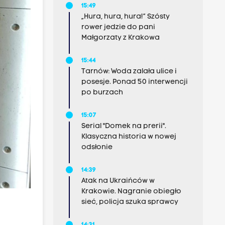
15:49
„Hura, hura, hura!” Szósty
rower jedzie do pani
Małgorzaty z Krakowa
15:44
Tarnów: Woda zalała ulice i
posesje. Ponad 50 interwencji
po burzach
15:07
Serial "Domek na prerii".
Klasyczna historia w nowej
odsłonie
14:39
Atak na Ukraińców w
Krakowie. Nagranie obiegło
sieć, policja szuka sprawcy