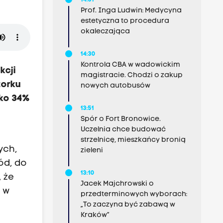
14:31
Prof. Inga Ludwin: Medycyna
estetyczna to procedura
okaleczająca
14:30
Kontrola CBA w wadowickim
kcji
magistracie. Chodzi o zakup
torku
nowych autobusów
lko 34%
13:51
Spór o Fort Bronowice.
Uczelnia chce budować
strzelnicę, mieszkańcy bronią
ych,
zieleni
ód, do
13:10
 że
Jacek Majchrowski o
 w
przedterminowych wyborach:
„To zaczyna być zabawą w
Kraków”