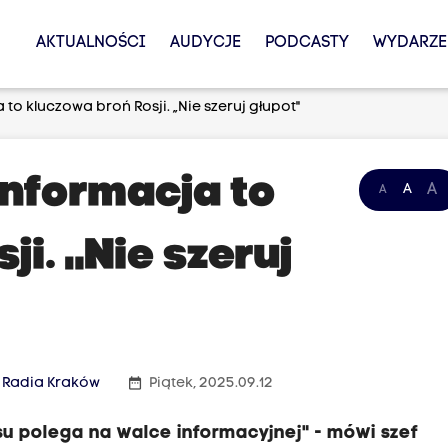
AKTUALNOŚCI
AUDYCJE
PODCASTY
WYDARZE
to kluczowa broń Rosji. „Nie szeruj głupot"
informacja to
A
A
A
i. „Nie szeruj
date_range
Radia Kraków
Piątek, 2025.09.12
u polega na walce informacyjnej" - mówi szef