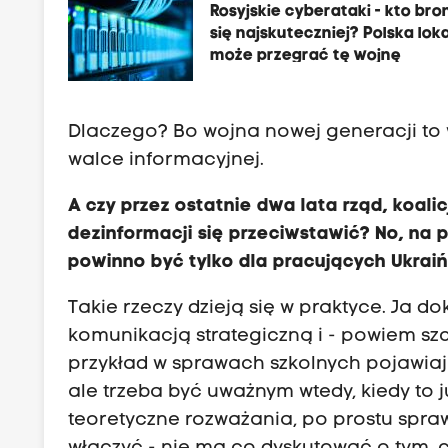
Rosyjskie cyberataki - kto bro
się najskuteczniej? Polska lok
może przegrać tę wojnę
Dlaczego? Bo wojna nowej generacji to 
walce informacyjnej.
A czy przez ostatnie dwa lata rząd, koalic
dezinformacji się przeciwstawić? No, na 
powinno być tylko dla pracujących Ukrai
Takie rzeczy dzieją się w praktyce. Ja d
komunikacją strategiczną i - powiem sz
przykład w sprawach szkolnych pojawiają
ale trzeba być uważnym wtedy, kiedy to j
teoretyczne rozważania, po prostu sprawd