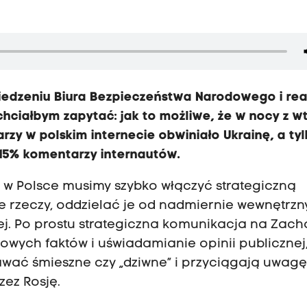
edzeniu Biura Bezpieczeństwa Narodowego i rea
chciałbym zapytać: jak to możliwe, że w nocy z w
zy w polskim internecie obwiniało Ukrainę, a ty
 15% komentarzy internautów.
i: w Polsce musimy szybko włączyć strategiczną
 rzeczy, oddzielać je od nadmiernie wewnętrzn
ej. Po prostu strategiczna komunikacja na Zach
wych faktów i uświadamianie opinii publicznej,
awać śmieszne czy „dziwne” i przyciągają uwagę
zez Rosję.