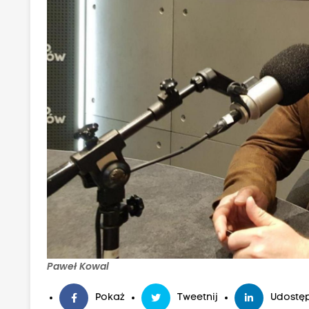
Paweł Kowal
Pokaż
Tweetnij
Udostęp