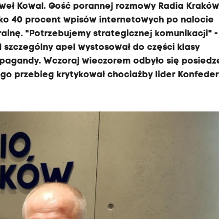
aweł Kowal. Gość porannej rozmowy Radia Krakó
isko 40 procent wpisów internetowych po nalocie
rainę. "Potrzebujemy strategicznej komunikacji" -
l szczególny apel wystosował do części klasy
propagandy. Wczoraj wieczorem odbyło się posiedz
o przebieg krytykował chociażby lider Konfeder