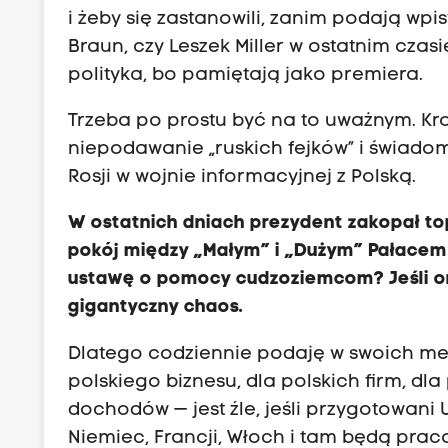
i żeby się zastanowili, zanim podają wpis
Braun, czy Leszek Miller w ostatnim cza
polityka, bo pamiętają jako premiera.
Trzeba po prostu być na to uważnym. Kro
niepodawanie „ruskich fejków” i świadomo
Rosji w wojnie informacyjnej z Polską.
W ostatnich dniach prezydent zakopał top
pokój między „Małym” i „Dużym” Pałacem
ustawę o pomocy cudzoziemcom? Jeśli ona
gigantyczny chaos.
Dlatego codziennie podaję w swoich med
polskiego biznesu, dla polskich firm, dl
dochodów — jest źle, jeśli przygotowani 
Niemiec, Francji, Włoch i tam będą pra