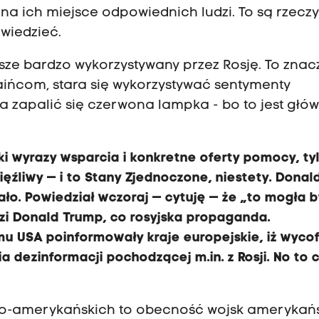
 na ich miejsce odpowiednich ludzi. To są rzecz
owiedzieć.
awsze bardzo wykorzystywany przez Rosję. To znaczy
aińcom, stara się wykorzystywać sentymenty
na zapalić się czerwona lampka - bo to jest głó
ki wyrazy wsparcia i konkretne oferty pomocy, ty
ięźliwy — i to Stany Zjednoczone, niestety. Donal
ało. Powiedział wczoraj — cytuję — że „to mogła 
dzi Donald Trump, co rosyjska propaganda.
mu USA poinformowały kraje europejskie, iż wycof
 dezinformacji pochodzącej m.in. z Rosji. No to c
ko-amerykańskich to obecność wojsk amerykań