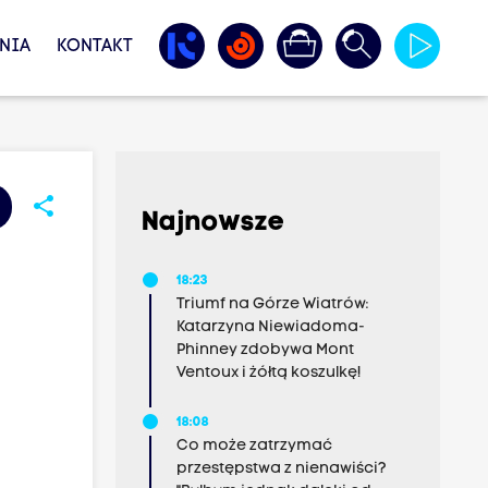
NIA
KONTAKT
share
Najnowsze
18:23
Triumf na Górze Wiatrów:
Katarzyna Niewiadoma-
Phinney zdobywa Mont
Ventoux i żółtą koszulkę!
18:08
Co może zatrzymać
przestępstwa z nienawiści?