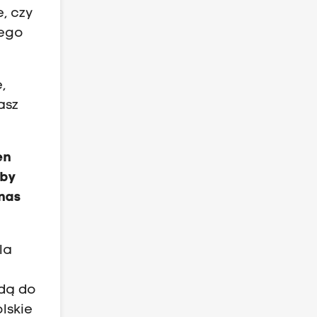
e, czy
nego
,
asz
en
żby
nas
la
adą do
lskie