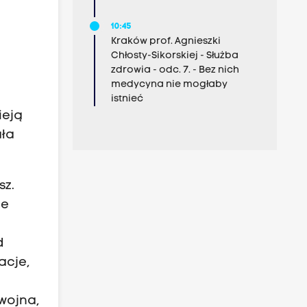
10:45
Kraków prof. Agnieszki
Chłosty-Sikorskiej - Służba
zdrowia - odc. 7. - Bez nich
medycyna nie mogłaby
istnieć
ieją
ała
sz.
ie
d
acje,
wojna,