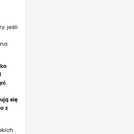
y
: jeśli
wna
lko
d
być
ują się
o z
skich