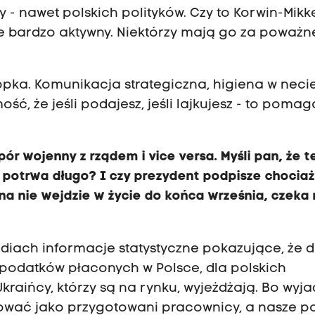
y - nawet polskich polityków. Czy to Korwin-Mikk
sie bardzo aktywny. Niektórzy mają go za poważ
pka. Komunikacja strategiczna, higiena w necie
ść, że jeśli podajesz, jeśli lajkujesz - to pomag
ór wojenny z rządem i vice versa. Myśli pan, że t
 potrwa długo? I czy prezydent podpisze chocia
 nie wejdzie w życie do końca września, czeka 
iach informacje statystyczne pokazujące, że d
a podatków płaconych w Polsce, dla polskich
Ukraińcy, którzy są na rynku, wyjeżdżają. Bo wyj
cować jako przygotowani pracownicy, a nasze po