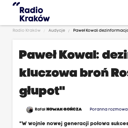
Radio Kraków
Audycje
Paweł Kowal: dezinformacja 
Paweł Kowal: dez
kluczowa broń Rosj
głupot"
Rafał
NOWAK-BOŃCZA
Poranna rozmowa 
"W wojnie nowej generacji połowa sukces